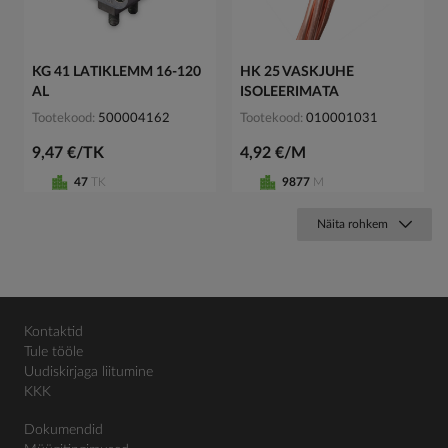
KG 41 LATIKLEMM 16-120
HK 25 VASKJUHE
AL
ISOLEERIMATA
Tootekood
500004162
Tootekood
010001031
9,47 €/TK
4,92 €/M
47
TK
9877
M
Näita rohkem
Kontaktid
Tule tööle
Uudiskirjaga liitumine
KKK
Dokumendid