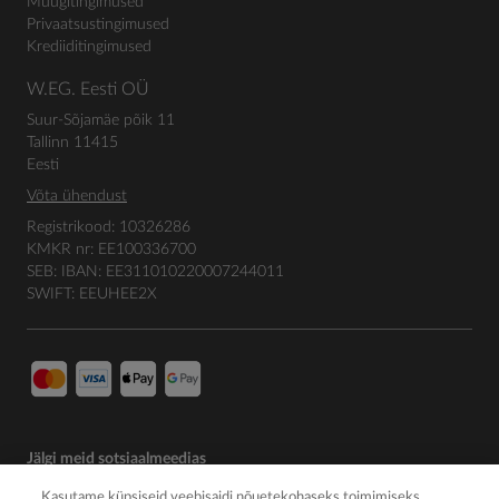
Müügitingimused
Privaatsustingimused
Krediiditingimused
W.EG. Eesti OÜ
Suur-Sõjamäe põik 11
Tallinn 11415
Eesti
Võta ühendust
Registrikood: 10326286
KMKR nr: EE100336700
SEB: IBAN: EE311010220007244011
SWIFT: EEUHEE2X
Jälgi meid sotsiaalmeedias
Kasutame küpsiseid veebisaidi nõuetekohaseks toimimiseks,