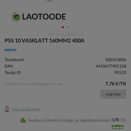
Skip
Pilt on illustratiivne
to
PSS 10 VASKLATT 160MM2 400A
the
beginning
of
Tootekood
500313006
the
EAN
6418677401138
images
Tootja ID
PSS10
gallery
7,78 €/TK
Püsikliendi soodustusega (km-ta)
Logi sisse
Lisa võrdlusesse
Saadavus Ülemiste müügi- ja logistikakeskuses
170
TK