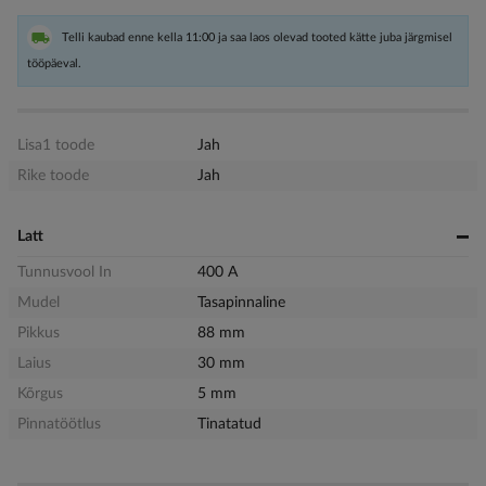
Telli kaubad enne kella 11:00 ja saa laos olevad tooted kätte juba järgmisel
tööpäeval.
Lisa1 toode
Jah
Rike toode
Jah
Latt
Tunnusvool In
400 A
Mudel
Tasapinnaline
Pikkus
88 mm
Laius
30 mm
Kõrgus
5 mm
Pinnatöötlus
Tinatatud