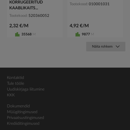
KORRUGEERITUD
Tootekood
010001031
KAABLIKAITS...
Tootekood
520360052
2,32 €/M
4,92 €/M
35568
M
9877
M
Näita rohkem
Kontaktid
Tule tööle
Uudiskirjaga liitumine
KKK
Dokumendid
Müügitingimused
Privaatsustingimused
Krediiditingimused