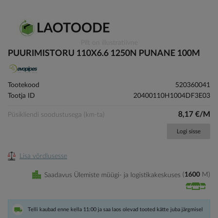
Skip
Pilt on illustratiivne
to
PUURIMISTORU 110X6.6 1250N PUNANE 100M
the
beginning
of
Tootekood
520360041
the
Tootja ID
20400110H1004DF3E03
images
gallery
8,17 €/M
Püsikliendi soodustusega (km-ta)
Logi sisse
Lisa võrdlusesse
Saadavus Ülemiste müügi- ja logistikakeskuses
1600
M
Telli kaubad enne kella 11:00 ja saa laos olevad tooted kätte juba järgmisel