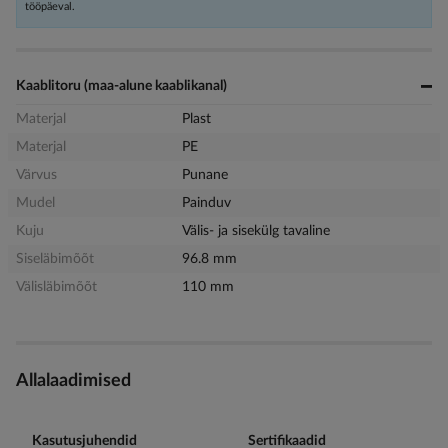
tööpäeval.
Kaablitoru (maa-alune kaablikanal)
Materjal
Plast
Materjal
PE
Värvus
Punane
Mudel
Painduv
Kuju
Välis- ja sisekülg tavaline
Siseläbimõõt
96.8 mm
Välisläbimõõt
110 mm
Allalaadimised
Kasutusjuhendid
Sertifikaadid