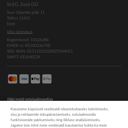
W.EG. Eesti OÜ
Suur-Sõjamäe põik 11
Tallinn 11415
Eesti
Võta ühendust
Registrikood: 10326286
KMKR nr: EE100336700
SEB: IBAN: EE311010220007244011
SWIFT: EEUHEE2X
Jälgi meid sotsiaalmeedias
Kasutame küpsiseid veebisaidi nõuetekohaseks toimimiseks,
sisu ja reklaamide isikupärastamiseks, sotsiaalmeedia
funktsioonide pakkumiseks ning liikluse analüüsimiseks.
Jagame teie infot meie veebisaidi kasutamise kohta ka meie