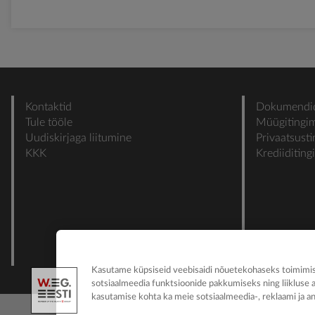
Kontaktid
Dokumendi
Tule tööle
Müügitingi
Uudiskirjaga liitumine
Privaatsust
KKK
Krediiditin
Kasutame küpsiseid veebisaidi nõuetekohaseks toimimise
sotsiaalmeedia funktsioonide pakkumiseks ning liikluse 
kasutamise kohta ka meie sotsiaalmeedia-, reklaami ja an