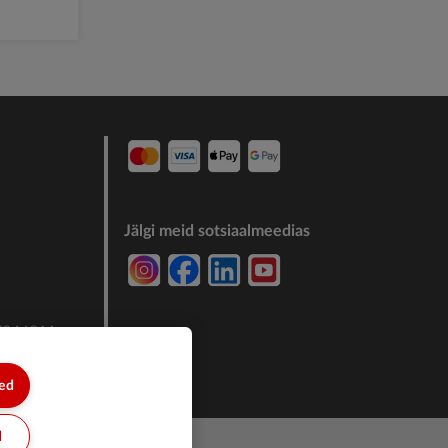
Jälgi meid sotsiaalmeedias
7244011
sed
d