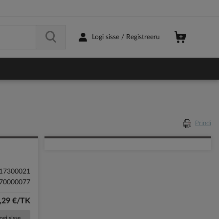
Logi sisse / Registreeru
Prindi
17300021
70000077
,29 €/TK
ogi sisse