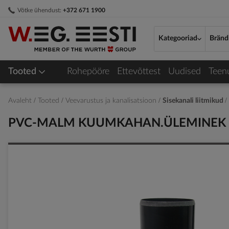
Skip
Võtke ühendust:
+372 671 1900
to
Content
Kategooriad
Bränd
Tooted
Rohepööre
Ettevõttest
Uudised
Teen
Avaleht
Tooted
Veevarustus ja kanalisatsioon
Sisekanali liitmikud
PVC-MALM KUUMKAHAN.ÜLEMINEK 
Skip
to
the
end
of
the
images