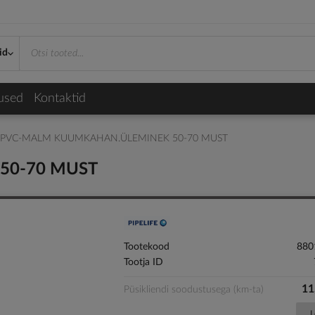
id
used
Kontaktid
PVC-MALM KUUMKAHAN.ÜLEMINEK 50-70 MUST
50-70 MUST
Tootekood
880
Tootja ID
11
Püsikliendi soodustusega (km-ta)
L