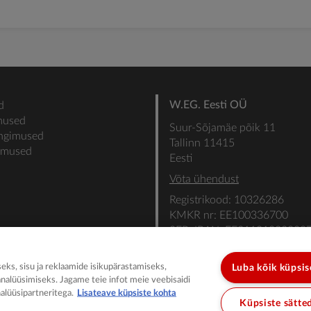
W.EG. Eesti OÜ
d
mused
Suur-Sõjamäe põik 11
ingimused
Tallinn 11415
gimused
Eesti
Võta ühendust
Registrikood: 10326286
KMKR nr: EE100336700
SEB: IBAN: EE31101022000
SWIFT: EEUHEE2X
ks, sisu ja reklaamide isikupärastamiseks,
Luba kõik küpsi
analüüsimiseks. Jagame teie infot meie veebisaidi
alüüsipartneritega.
Lisateave küpsiste kohta
Küpsiste sätte