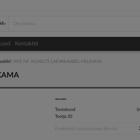
id
used
Kontaktid
aablid
RFE-HF 4X2X0.75 LAEVAKAABEL HELKAMA
LKAMA
Tootekood
0
Tootja ID
Püsikliendi soodustusega (km-ta)