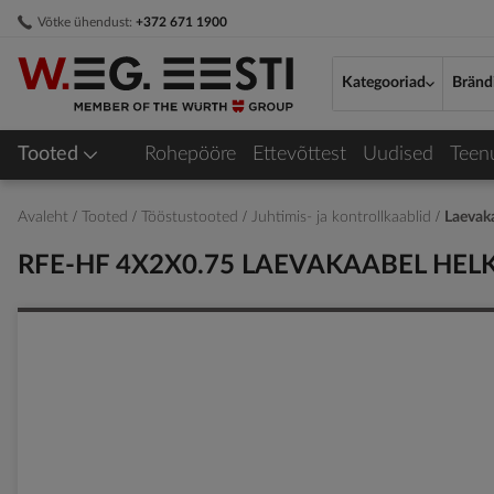
Skip
Võtke ühendust:
+372 671 1900
to
Content
Kategooriad
Bränd
Tooted
Rohepööre
Ettevõttest
Uudised
Teen
Avaleht
Tooted
Tööstustooted
Juhtimis- ja kontrollkaablid
Laevak
RFE-HF 4X2X0.75 LAEVAKAABEL HE
Skip
to
the
end
of
the
images