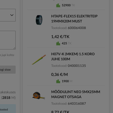
52900
TK
HTAPE-FLEX15 ELEKTRITEIP
19MMX20M MUST
Tootekood
600064008
1,42 €/TK
425
TK
H07V-K (MKEM) 1.5 KORO
ga jupi kohta
JUHE 100M
Tootekood
040001135
ogi sisse
0,36 €/M
1900
M
MÕÕDULINT NEO 5MX25MM
kakeskuses
MAGNET OTSAGA
2818
M
Tootekood
640316087
 tooted
8,72 €/TK