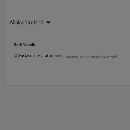
Allalaadimised
Sertifikaadid
Vastavusdeklaratsioon et.pdf