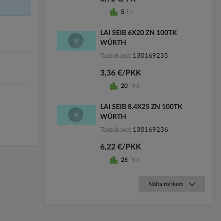
5
TK
LAI SEIB 6X20 ZN 100TK
WÜRTH
Tootekood
130169235
3,36 €/PKK
20
PKK
LAI SEIB 8.4X25 ZN 100TK
WÜRTH
Tootekood
130169236
6,22 €/PKK
28
PKK
Näita rohkem