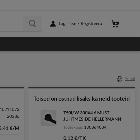
Logi sisse / Registreeru
Prindi
Teised on ostnud lisaks ka neid tooteid
40211073
T50I/W 300X4.6 MUST
20386
JUHTMESIDE HELLERMANN
Tootekood
130064004
3,41 €/M
0,12 €/TK