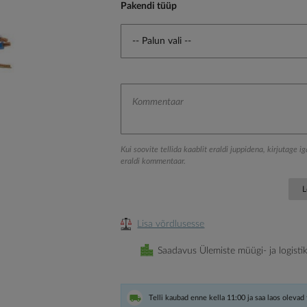
Pakendi tüüp
Kui soovite tellida kaablit eraldi juppidena, kirjutage i
eraldi kommentaar.
L
Lisa võrdlusesse
Saadavus Ülemiste müügi- ja logisti
Telli kaubad enne kella 11:00 ja saa laos olevad