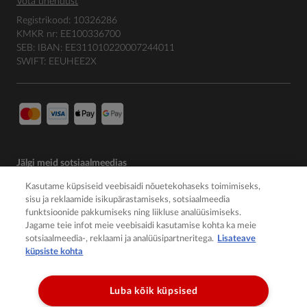
Võta ühendust
Registrikood: 10326286
KMKR nr: EE100336700
SEB: IBAN: EE311010220007244011
SWIFT: EEUHEE2X
Jälgi meid sotsiaalmeedias
Kasutame küpsiseid veebisaidi nõuetekohaseks toimimiseks,
sisu ja reklaamide isikupärastamiseks, sotsiaalmeedia
funktsioonide pakkumiseks ning liikluse analüüsimiseks.
Jagame teie infot meie veebisaidi kasutamise kohta ka meie
sotsiaalmeedia-, reklaami ja analüüsipartneritega.
Lisateave
küpsiste kohta
Luba kõik küpsised
© 2026 Member of the Würth Group