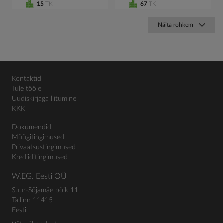
15
TK
67
TK
Näita rohkem
Kontaktid
Tule tööle
Uudiskirjaga liitumine
KKK
Dokumendid
Müügitingimused
Privaatsustingimused
Krediiditingimused
W.EG. Eesti OÜ
Suur-Sõjamäe põik 11
Tallinn 11415
Eesti