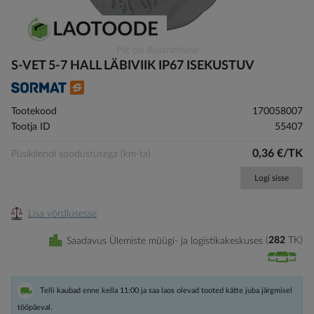
Skip
Pilt on illustratiivne
to
S-VET 5-7 HALL LÄBIVIIK IP67 ISEKUSTUV
the
beginning
of
Tootekood
170058007
the
Tootja ID
55407
images
gallery
0,36 €/TK
Püsikliendi soodustusega (km-ta)
Logi sisse
Lisa võrdlusesse
Saadavus Ülemiste müügi- ja logistikakeskuses
282
TK
Telli kaubad enne kella 11:00 ja saa laos olevad tooted kätte juba järgmisel
tööpäeval.