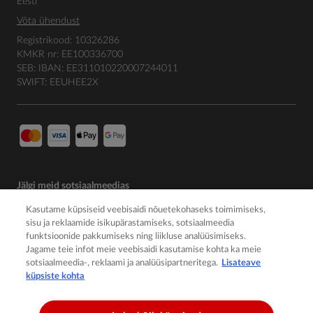
Eesti
Võta ühendust
Registrikood: 10326286
KMKR nr: EE100336700
SEB: IBAN: EE311010220007244011
SWIFT: EEUHEE2X
Jälgi meid sotsiaalmeedias
Kasutame küpsiseid veebisaidi nõuetekohaseks toimimiseks,
sisu ja reklaamide isikupärastamiseks, sotsiaalmeedia
funktsioonide pakkumiseks ning liikluse analüüsimiseks.
Jagame teie infot meie veebisaidi kasutamise kohta ka meie
sotsiaalmeedia-, reklaami ja analüüsipartneritega.
Lisateave
küpsiste kohta