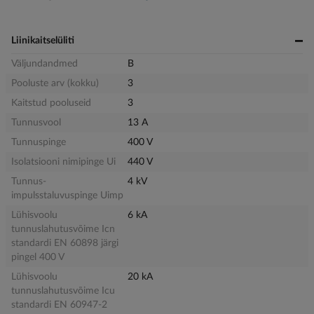
Liinikaitselüliti
Väljundandmed
B
Pooluste arv (kokku)
3
Kaitstud pooluseid
3
Tunnusvool
13 A
Tunnuspinge
400 V
Isolatsiooni nimipinge Ui
440 V
Tunnus-
4 kV
impulsstaluvuspinge Uimp
Lühisvoolu
6 kA
tunnuslahutusvõime Icn
standardi EN 60898 järgi
pingel 400 V
Lühisvoolu
20 kA
tunnuslahutusvõime Icu
standardi EN 60947-2