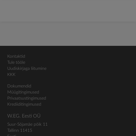
Kontaktid
Tule tööle
Uudiskirjaga liitumine
KKK
Dokumendid
Müügitingimused
Privaatsustingimused
Krediiditingimused
W.EG. Eesti OÜ
Suur-Sõjamäe põik 11
Tallinn 11415