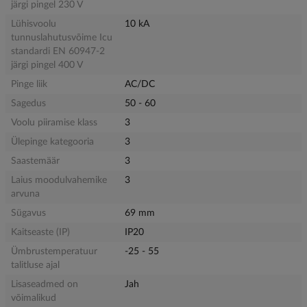
järgi pingel 230 V
Lühisvoolu
10 kA
tunnuslahutusvõime Icu
standardi EN 60947-2
järgi pingel 400 V
Pinge liik
AC/DC
Sagedus
50 - 60
Voolu piiramise klass
3
Ülepinge kategooria
3
Saastemäär
3
Laius moodulvahemike
3
arvuna
Sügavus
69 mm
Kaitseaste (IP)
IP20
Ümbrustemperatuur
-25 - 55
talitluse ajal
Lisaseadmed on
Jah
võimalikud