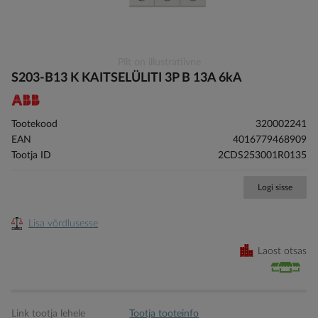
Skip
Pilt on illustratiivne
to
S203-B13 K KAITSELÜLITI 3P B 13A 6kA
the
beginning
of
Tootekood
320002241
the
EAN
4016779468909
images
Tootja ID
2CDS253001R0135
gallery
Logi sisse
Lisa võrdlusesse
Laost otsas
Link tootja lehele
Tootja tooteinfo