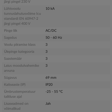
järgi pingel 230 V
Lühisvoolu
10 kA
tunnuslahutusvõime Icu
standardi EN 60947-2
järgi pingel 400 V
Pinge liik
AC/DC
Sagedus
50 - 60 Hz
Voolu piiramise klass
3
Ülepinge kategooria
3
Saastemäär
3
Laius moodulvahemike
3
arvuna
Sügavus
69 mm
Kaitseaste (IP)
IP20
Ümbrustemperatuur
-25 - 55 °C
talitluse ajal
Lisaseadmed on
Jah
võimalikud