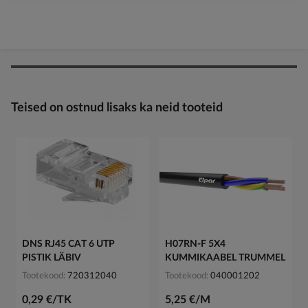
Teised on ostnud lisaks ka neid tooteid
DNS RJ45 CAT 6 UTP
H07RN-F 5X4
PISTIK LÄBIV
KUMMIKAABEL TRUMMEL
Tootekood
720312040
Tootekood
040001202
0,29 €/TK
5,25 €/M