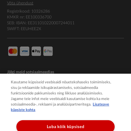
Võta ühendust
Registrikood: 10326286
KMKR nr: EE100336700
SEB: IBAN: EE311010220007244011
SWIFT: EEUHEE2X
Jälgi meid sotsiaalmeedias
Kasutame küpsiseid veebisaidi nõuetekohaseks toimimiseks,
sisu ja reklaamide isikupärastamiseks, sotsiaalmeedia
funktsioonide pakkumiseks ning liikluse analüüsimiseks.
Jagame teie infot meie veebisaidi kasutamise kohta ka meie
sotsiaalmeedia-, reklaami ja analüüsipartneritega.
Lisateave
küpsiste kohta
Luba kõik küpsised