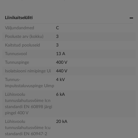
Liinikaitselüliti
Väljundandmed
C
Pooluste arv (kokku)
3
Kaitstud pooluseid
3
Tunnusvool
13 A
Tunnuspinge
400 V
Isolatsiooni nimipinge Ui
440 V
Tunnus-
4 kV
impulsstaluvuspinge Uimp
Lühisvoolu
6 kA
tunnuslahutusvõime Icn
standardi EN 60898 järgi
pingel 400 V
Lühisvoolu
20 kA
tunnuslahutusvõime Icu
standardi EN 60947-2