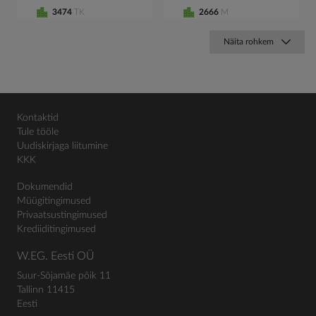
3474
TK
2666
M
Näita rohkem
Kontaktid
Tule tööle
Uudiskirjaga liitumine
KKK
Dokumendid
Müügitingimused
Privaatsustingimused
Krediiditingimused
W.EG. Eesti OÜ
Suur-Sõjamäe põik 11
Tallinn 11415
Eesti