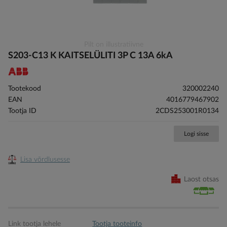
Skip
Pilt on illustratiivne
to
S203-C13 K KAITSELÜLITI 3P C 13A 6kA
the
beginning
of
Tootekood
320002240
the
EAN
4016779467902
images
Tootja ID
2CDS253001R0134
gallery
Logi sisse
Lisa võrdlusesse
Laost otsas
Link tootja lehele
Tootja tooteinfo