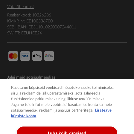
Võta ühendust
Registrikood: 10326286
KMKR nr: EE100336700
SEB: IBAN: EE311010220007244011
SWIFT: EEUHEE2X
Jälgi meid sotsiaalmeedias
Kasutame küpsiseid veebisaidi nõuetekohaseks toimimiseks,
sisu ja reklaamide isikupärastamiseks, sotsiaalmeedia
funktsioonide pakkumiseks ning liikluse analüüsimiseks.
Jagame teie infot meie veebisaidi kasutamise kohta ka meie
sotsiaalmeedia-, reklaami ja analüüsipartneritega.
Lisateave
küpsiste kohta
Luba kõik küpsised