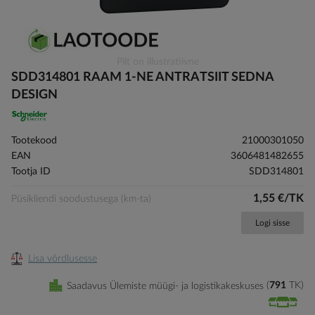
Skip
Pilt on illustratiivne
to
SDD314801 RAAM 1-NE ANTRATSIIT SEDNA
the
DESIGN
beginning
of
the
Tootekood
21000301050
images
EAN
3606481482655
gallery
Tootja ID
SDD314801
1,55 €/TK
Püsikliendi soodustusega (km-ta)
Logi sisse
Lisa võrdlusesse
Saadavus Ülemiste müügi- ja logistikakeskuses
791
TK