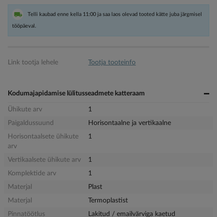
Telli kaubad enne kella 11:00 ja saa laos olevad tooted kätte juba järgmisel
tööpäeval.
Link tootja lehele
Tootja tooteinfo
Kodumajapidamise lülitusseadmete katteraam
Ühikute arv
1
Paigaldussuund
Horisontaalne ja vertikaalne
Horisontaalsete ühikute
1
arv
Vertikaalsete ühikute arv
1
Komplektide arv
1
Materjal
Plast
Materjal
Termoplastist
Pinnatöötlus
Lakitud / emailvärviga kaetud