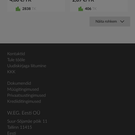
4,86 €/TK
2,89 €/TK
2838
TK
406
TK
Näita rohkem
Kontaktid
Tule tööle
Uudiskirjaga liitumine
KKK
Dokumendid
Müügitingimused
Privaatsustingimused
Krediiditingimused
W.EG. Eesti OÜ
Suur-Sõjamäe põik 11
Tallinn 11415
Eesti