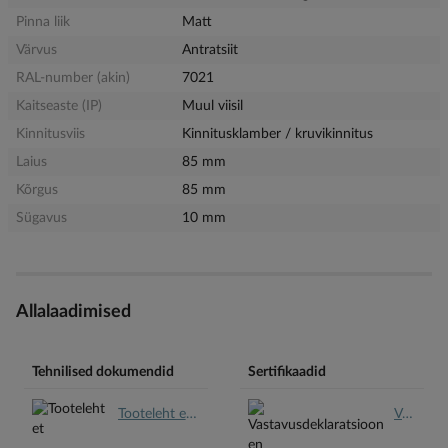
Pinna liik
Matt
Värvus
Antratsiit
RAL-number (akin)
7021
Kaitseaste (IP)
Muul viisil
Kinnitusviis
Kinnitusklamber / kruvikinnitus
Laius
85 mm
Kõrgus
85 mm
Sügavus
10 mm
Allalaadimised
Tehnilised dokumendid
Sertifikaadid
Tooteleht et.pdf
Vastavusdeklaratsioon en.pdf