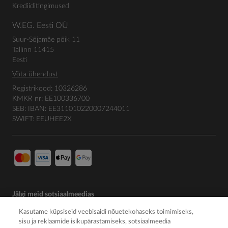
Krediiditingimused
W.EG. Eesti OÜ
Suur-Sõjamäe põik 11
Tallinn 11415
Eesti
Võta ühendust
Registrikood: 10326286
KMKR nr: EE100336700
SEB: IBAN: EE311010220007244011
SWIFT: EEUHEE2X
Jälgi meid sotsiaalmeedias
Kasutame küpsiseid veebisaidi nõuetekohaseks toimimiseks,
sisu ja reklaamide isikupärastamiseks, sotsiaalmeedia