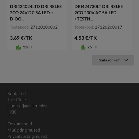
DRI424024LTD DRI RELEE
DRI424730LT DRI RELEE
2CO 24V DC 5A LED +
2CO 230V AC 5A LED
DIOO...
+TESTN...
Tootekood
27120200002
Tootekood
27120200017
3,69 €/TK
4,53 €/TK
128
TK
25
TK
Näita rohkem
Kontaktid
Tule tööle
Uudiskirjaga liitumine
KKK
Dokumendid
Müügitingimused
Privaatsustingimused