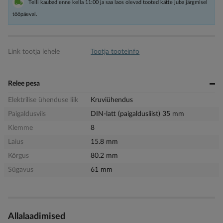
Telli kaubad enne kella 11:00 ja saa laos olevad tooted kätte juba järgmisel
tööpäeval.
Link tootja lehele
Tootja tooteinfo
Relee pesa
Elektrilise ühenduse liik
Kruviühendus
Paigaldusviis
DIN-latt (paigaldusliist) 35 mm
Klemme
8
Laius
15.8 mm
Kõrgus
80.2 mm
Sügavus
61 mm
Allalaadimised