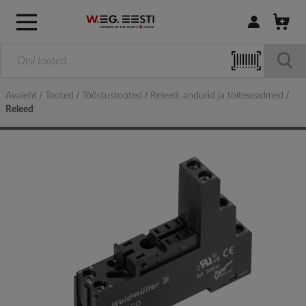
Logi sisse / R
Avaleht
Tooted
Tööstustooted
Releed, andurid ja toiteseadmed
Releed
Skip
to
the
end
of
the
images
gallery