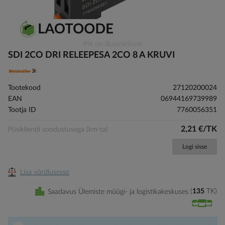
Skip
Pilt on illustratiivne
to
SDI 2CO DRI RELEEPESA 2CO 8 A KRUVI
the
beginning
of
Tootekood
27120200024
the
EAN
06944169739989
images
Tootja ID
7760056351
gallery
2,21 €/TK
Püsikliendi soodustusega (km-ta)
Logi sisse
Lisa võrdlusesse
Saadavus Ülemiste müügi- ja logistikakeskuses
135
TK