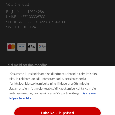
Võta ühendust
Registrikood: 10326286
KMKR nr: EE100336700
SEB: IBAN: EE311010220007244011
SWIFT: EEUHEE2X
Jälgi meid sotsiaalmeedias
Kasutame küpsiseid veebisaidi nõuetekohaseks toimimiseks,
sisu ja reklaamide isikupärastamiseks, sotsiaalmeedia
funktsioonide pakkumiseks ning liikluse analüüsimiseks.
Jagame teie infot meie veebisaidi kasutamise kohta ka meie
sotsiaalmeedia-, reklaami ja analüüsipartneritega.
Lisateave
küpsiste kohta
Luba kõik küpsised