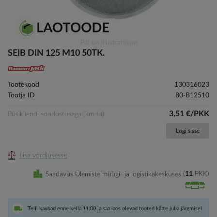
Skip
Pilt on illustratiivne
to
SEIB DIN 125 M10 50TK.
the
beginning
of
Tootekood
130316023
the
Tootja ID
80-B12510
images
gallery
3,51 €/PKK
Püsikliendi soodustusega (km-ta)
Logi sisse
Lisa võrdlusesse
Saadavus Ülemiste müügi- ja logistikakeskuses
11
PKK
Telli kaubad enne kella 11:00 ja saa laos olevad tooted kätte juba järgmisel