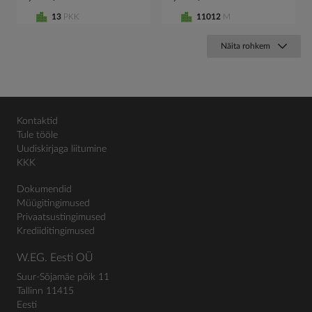
13
PKK
11012
M
Näita rohkem
Kontaktid
Tule tööle
Uudiskirjaga liitumine
KKK
Dokumendid
Müügitingimused
Privaatsustingimused
Krediiditingimused
W.EG. Eesti OÜ
Suur-Sõjamäe põik 11
Tallinn 11415
Eesti