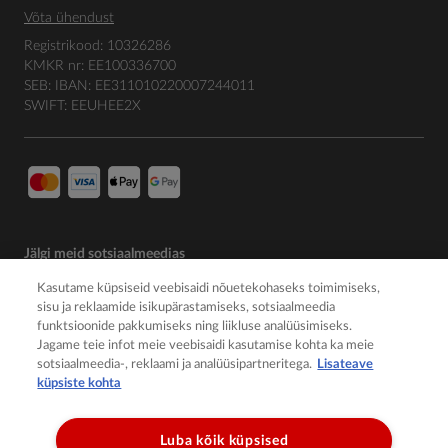
Võta ühendust
Registrikood: 10326286
KMKR nr: EE100336700
SEB: IBAN: EE311010220007244011
SWIFT: EEUHEE2X
Jälgi meid sotsiaalmeedias
Kasutame küpsiseid veebisaidi nõuetekohaseks toimimiseks,
sisu ja reklaamide isikupärastamiseks, sotsiaalmeedia
funktsioonide pakkumiseks ning liikluse analüüsimiseks.
Jagame teie infot meie veebisaidi kasutamise kohta ka meie
sotsiaalmeedia-, reklaami ja analüüsipartneritega.
Lisateave
küpsiste kohta
Luba kõik küpsised