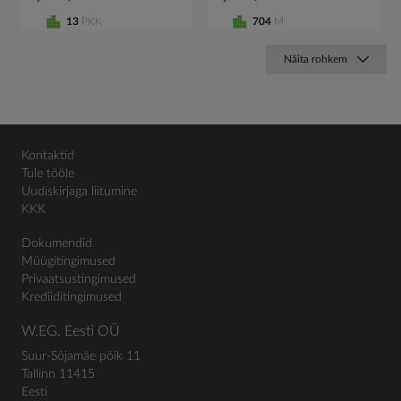
13
PKK
704
M
Näita rohkem
Kontaktid
Tule tööle
Uudiskirjaga liitumine
KKK
Dokumendid
Müügitingimused
Privaatsustingimused
Krediiditingimused
W.EG. Eesti OÜ
Suur-Sõjamäe põik 11
Tallinn 11415
Eesti