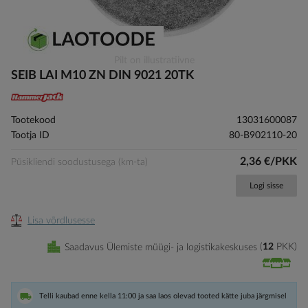
Skip
Pilt on illustratiivne
to
SEIB LAI M10 ZN DIN 9021 20TK
the
beginning
of
Tootekood
13031600087
the
Tootja ID
80-B902110-20
images
gallery
2,36 €/PKK
Püsikliendi soodustusega (km-ta)
Logi sisse
Lisa võrdlusesse
Saadavus Ülemiste müügi- ja logistikakeskuses
12
PKK
Telli kaubad enne kella 11:00 ja saa laos olevad tooted kätte juba järgmisel