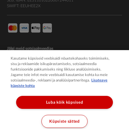
SEB: IBAN: EE311010220007244011
SWIFT: EEUHEE2X
Jälgi meid sotsiaalmeedias
Kasutame küpsiseid veebisaidi nõuetekohaseks toimimiseks,
sisu ja reklaamide isikupärastamiseks, sotsiaalmeedia
funktsioonide pakkumiseks ning liikluse analüüsimiseks.
Jagame teie infot meie veebisaidi kasutamise kohta ka meie
sotsiaalmeedia-, reklaami ja analüüsipartneritega.
Lisateave
küpsiste kohta
Luba kõik küpsised
© 2026 Member of the Würth Group
Küpsiste sätted