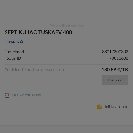
Skip
Pilt on illustratiivne
to
SEPTIKU JAOTUSKAEV 400
the
beginning
of
Tootekood
88017300302
the
Tootja ID
70013608
images
gallery
180,89 €/TK
Püsikliendi soodustusega (km-ta)
Logi sisse
Lisa võrdlusesse
Tellitav toode