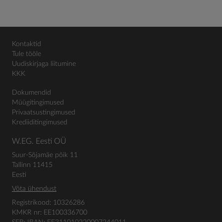
Kontaktid
Tule tööle
Uudiskirjaga liitumine
KKK
Dokumendid
Müügitingimused
Privaatsustingimused
Krediiditingimused
W.EG. Eesti OÜ
Suur-Sõjamäe põik 11
Tallinn 11415
Eesti
Võta ühendust
Registrikood: 10326286
KMKR nr: EE100336700