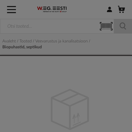
Logi sisse / R
Avaleht
Tooted
Veevarustus ja kanalisatsioon
Biopuhastid, septikud
Skip
to
the
end
of
the
images
gallery