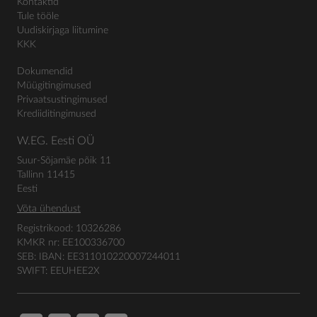
Kontaktid
Tule tööle
Uudiskirjaga liitumine
KKK
Dokumendid
Müügitingimused
Privaatsustingimused
Krediiditingimused
W.EG. Eesti OÜ
Suur-Sõjamäe põik 11
Tallinn 11415
Eesti
Võta ühendust
Registrikood: 10326286
KMKR nr: EE100336700
SEB: IBAN: EE311010220007244011
SWIFT: EEUHEE2X