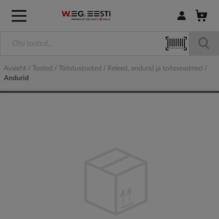
Logi sisse / R
Avaleht
Tooted
Tööstustooted
Releed, andurid ja toiteseadmed
Andurid
Skip
to
the
end
of
the
images
gallery