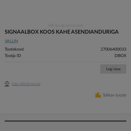
Skip
Pilt on illustratiivne
to
SIGNAALBOX KOOS KAHE ASENDIANDURIGA
the
VALLIN
beginning
of
Tootekood
27006400033
the
Tootja ID
DBOX
images
gallery
Logi sisse
Lisa võrdlusesse
Tellitav toode