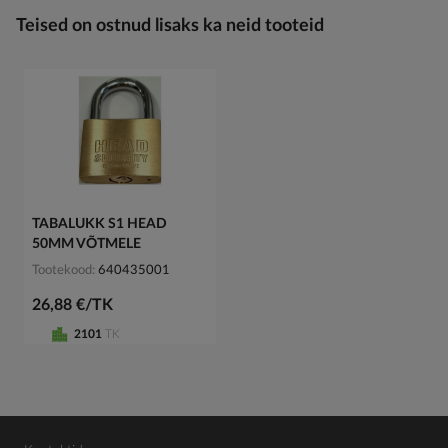
Teised on ostnud lisaks ka neid tooteid
TABALUKK S1 HEAD
50MM VÕTMELE
Tootekood
640435001
26,88 €/TK
2101
TK