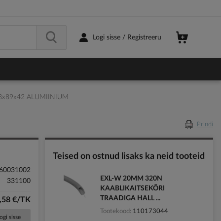
Logi sisse / Registreeru
83x89x42 ALUMIINIUM
Prindi
Teised on ostnud lisaks ka neid tooteid
60031002
EXL-W 20MM 320N
331100
KAABLIKAITSEKÕRI
TRAADIGA HALL ...
,58 €/TK
Tootekood
110173044
ogi sisse