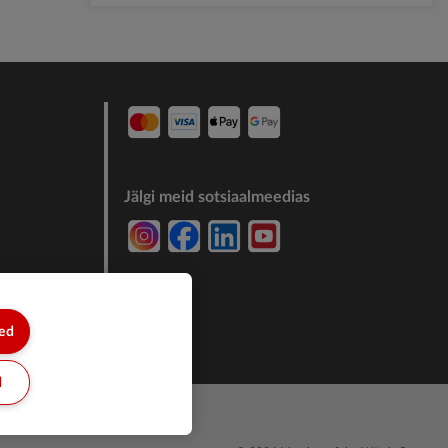
Jälgi meid sotsiaalmeedias
7244011
sed
d