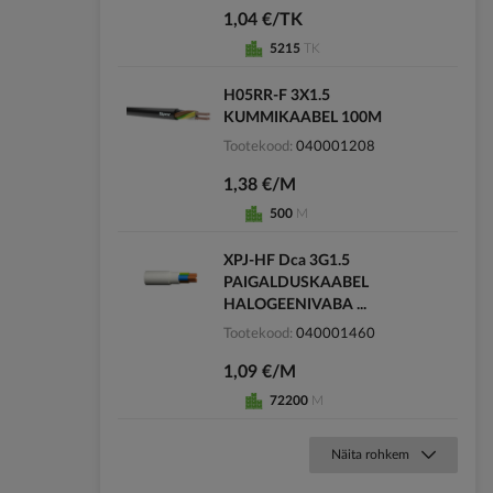
1,04 €/TK
5215
TK
H05RR-F 3X1.5
KUMMIKAABEL 100M
Tootekood
040001208
1,38 €/M
500
M
XPJ-HF Dca 3G1.5
PAIGALDUSKAABEL
HALOGEENIVABA ...
Tootekood
040001460
1,09 €/M
72200
M
Näita rohkem