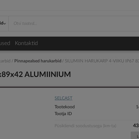
id
used
Kontaktid
karbid
Pinnapealsed harukarbid
SILUMIIN HARUKARP 4-VIIKU IP67 
3x89x42 ALUMIINIUM
SELCAST
Tootekood
1
Tootja ID
43
Püsikliendi soodustusega (km-ta)
L