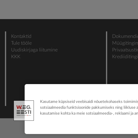
Kontaktid
Dokumendi
Tule tööle
Müügitingi
Uudiskirjaga liitumine
Privaatsust
KKK
Krediiditin
Kasutame küpsiseid veebisaidi nõuetekohaseks toimimise
sotsiaalmeedia funktsioonide pakkumiseks ning liikluse 
kasutamise kohta ka meie sotsiaalmeedia-, reklaami ja an