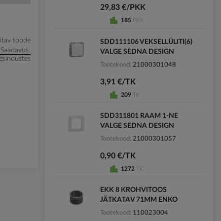
29,83 €/PKK
185
PKK
litav toode
SDD111106 VEKSELLÜLITI(6)
Saadavus
VALGE SEDNA DESIGN
esindustes
Tootekood
21000301048
3,91 €/TK
209
TK
SDD311801 RAAM 1-NE
VALGE SEDNA DESIGN
Tootekood
21000301057
0,90 €/TK
1272
TK
EKK 8 KROHVITOOS
JÄTKATAV 71MM ENKO
Tootekood
110023004