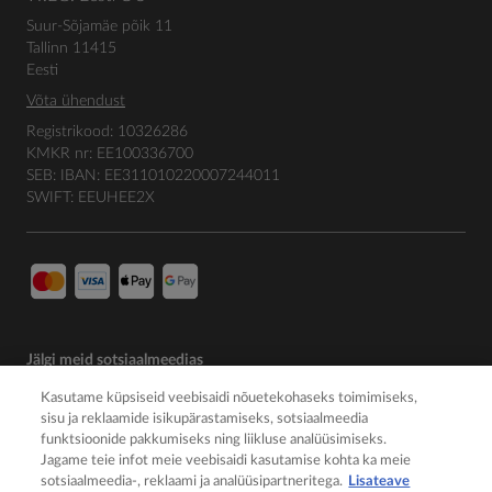
Suur-Sõjamäe põik 11
Tallinn 11415
Eesti
Võta ühendust
Registrikood: 10326286
KMKR nr: EE100336700
SEB: IBAN: EE311010220007244011
SWIFT: EEUHEE2X
Jälgi meid sotsiaalmeedias
Kasutame küpsiseid veebisaidi nõuetekohaseks toimimiseks,
sisu ja reklaamide isikupärastamiseks, sotsiaalmeedia
funktsioonide pakkumiseks ning liikluse analüüsimiseks.
Jagame teie infot meie veebisaidi kasutamise kohta ka meie
sotsiaalmeedia-, reklaami ja analüüsipartneritega.
Lisateave