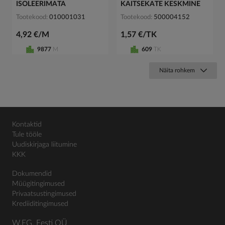
ISOLEERIMATA
KAITSEKATE KESKMINE
Tootekood
010001031
Tootekood
500004152
4,92 €/M
1,57 €/TK
9877
M
609
TK
Näita rohkem
Kontaktid
Tule tööle
Uudiskirjaga liitumine
KKK
Dokumendid
Müügitingimused
Privaatsustingimused
Krediiditingimused
W.EG. Eesti OÜ