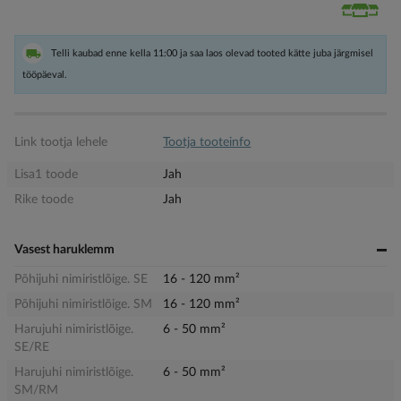
Telli kaubad enne kella 11:00 ja saa laos olevad tooted kätte juba järgmisel
tööpäeval.
Link tootja lehele
Tootja tooteinfo
Lisa1 toode
Jah
Rike toode
Jah
Vasest haruklemm
Põhijuhi nimiristlõige. SE
16 - 120 mm²
Põhijuhi nimiristlõige. SM
16 - 120 mm²
Harujuhi nimiristlõige.
6 - 50 mm²
SE/RE
Harujuhi nimiristlõige.
6 - 50 mm²
SM/RM