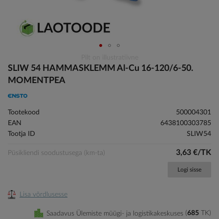
Skip
Pilt on illustratiivne
to
SLIW 54 HAMMASKLEMM Al-Cu 16-120/6-50.
the
MOMENTPEA
beginning
of
the
Tootekood
500004301
images
EAN
6438100303785
gallery
Tootja ID
SLIW54
3,63 €/TK
Püsikliendi soodustusega (km-ta)
Logi sisse
Lisa võrdlusesse
Saadavus Ülemiste müügi- ja logistikakeskuses
685
TK