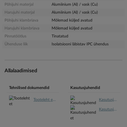
Põhijuhi materjal
Alumiinium (Al) / vask (Cu)
Harujuhi materjal
Alumiinium (Al) / vask (Cu)
Põhijuhi klambriava
Mõlemad küljed avatud
Harujuhi klambriava
Mõlemad küljed avatud
Pinnatöötlus
Tinatatud
Ühenduse liik
Isolatsiooni läbistav IPC ühendus
Allalaadimised
Tehnilised dokumendid
Kasutusjuhendid
Tooteleht et.pdf
Kasutusjuhend en.pdf
Kasutusjuhend et.pdf