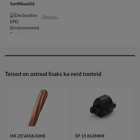
Sertifikaadid
Declaration EPD (Environmental Product Declaration) et.pdf
Teised on ostnud lisaks ka neid tooteid
HK 25 VASKJUHE
SP 15 KLEMMI