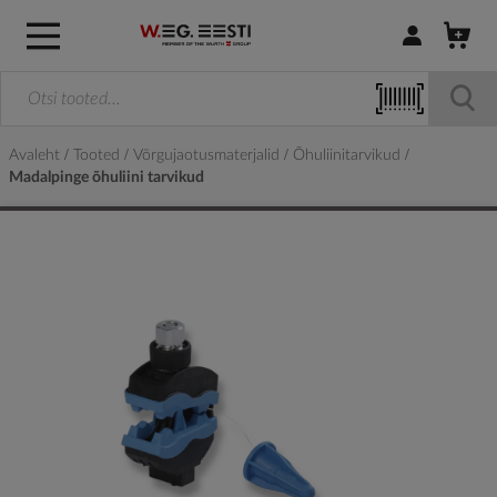
Logi sisse / R
Avaleht
Tooted
Võrgujaotusmaterjalid
Õhuliinitarvikud
Madalpinge õhuliini tarvikud
Skip
to
the
end
of
the
images
gallery