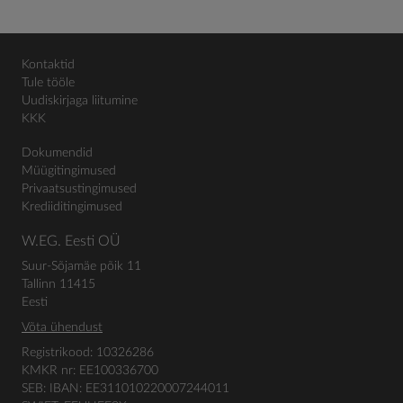
Kontaktid
Tule tööle
Uudiskirjaga liitumine
KKK
Dokumendid
Müügitingimused
Privaatsustingimused
Krediiditingimused
W.EG. Eesti OÜ
Suur-Sõjamäe põik 11
Tallinn 11415
Eesti
Võta ühendust
Registrikood: 10326286
KMKR nr: EE100336700
SEB: IBAN: EE311010220007244011