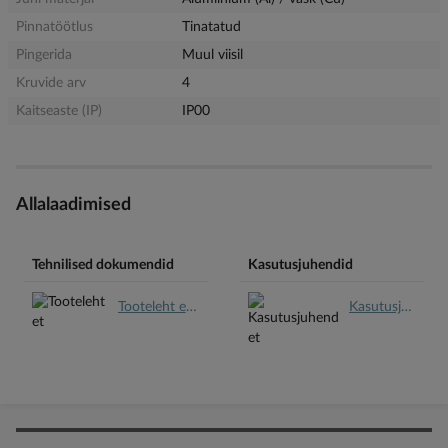
Pinnatöötlus
Tinatatud
Pingerida
Muul viisil
Kruvide arv
4
Kaitseaste (IP)
IP00
Allalaadimised
Tehnilised dokumendid
Kasutusjuhendid
Tooteleht et.pdf
Kasutusjuhend et.pdf