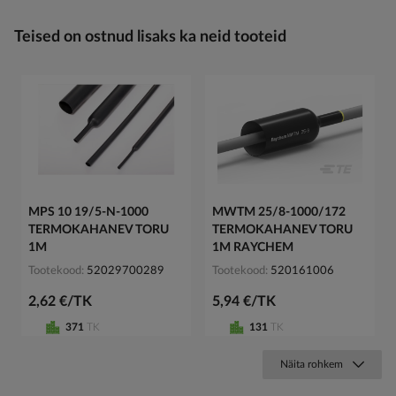
Teised on ostnud lisaks ka neid tooteid
MPS 10 19/5-N-1000
MWTM 25/8-1000/172
TERMOKAHANEV TORU
TERMOKAHANEV TORU
1M
1M RAYCHEM
Tootekood
52029700289
Tootekood
520161006
2,62 €/TK
5,94 €/TK
371
TK
131
TK
Näita rohkem