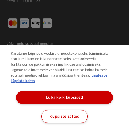
SWIFT: EEUHEE2X
Jälgi meid sotsiaalmeedias
Kasutame küpsiseid veebisaidi nõuetekohaseks toimimiseks,
sisu ja reklaamide isikupärastamiseks, sotsiaalmeedia
funktsioonide pakkumiseks ning liikluse analüüsimiseks.
Jagame teie infot meie veebisaidi kasutamise kohta ka meie
sotsiaalmeedia-, reklaami ja analüüsipartneritega.
Lisateave
küpsiste kohta
Luba kõik küpsised
© 2026 Member of the Würth Group
Küpsiste sätted