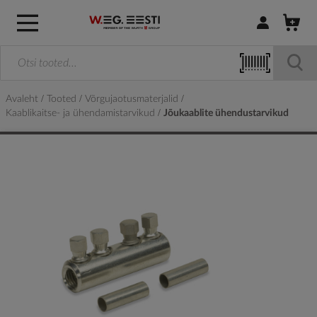
Logi sisse / R
Avaleht
Tooted
Võrgujaotusmaterjalid
Kaablikaitse- ja ühendamistarvikud
Jõukaablite ühendustarvikud
Skip
to
the
end
of
the
images
gallery