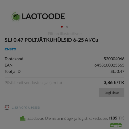
Skip
Pilt on illustratiivne
to
SLJ 0.47 POLTJÄTKUHÜLSID 6-25 Al/Cu
the
beginning
of
Tootekood
520004066
the
EAN
6438100325565
images
Tootja ID
SLJ0.47
gallery
3,86 €/TK
Püsikliendi soodustusega (km-ta)
Logi sisse
Lisa võrdlusesse
Saadavus Ülemiste müügi- ja logistikakeskuses
185
TK