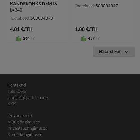
KANDEKONKS D=M16
Tootekood
500004047
L=240
Tootekood
500004070
4,81 €/TK
1,88 €/TK
264
TK
457
TK
Näita rohkem
Kontaktid
Tule tööle
Uudiskirjaga liitumine
KKK
Dokumendid
Müügitingimused
Privaatsustingimused
Krediiditingimused