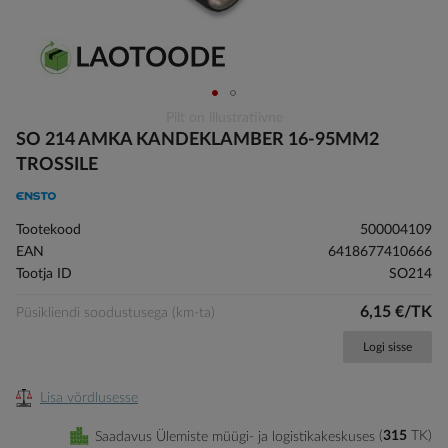
Skip
Pilt on illustratiivne
to
SO 214 AMKA KANDEKLAMBER 16-95MM2
the
TROSSILE
beginning
of
the
Tootekood
500004109
images
EAN
6418677410666
gallery
Tootja ID
SO214
6,15 €/TK
Püsikliendi soodustusega (km-ta)
Logi sisse
Lisa võrdlusesse
Saadavus Ülemiste müügi- ja logistikakeskuses
315
TK