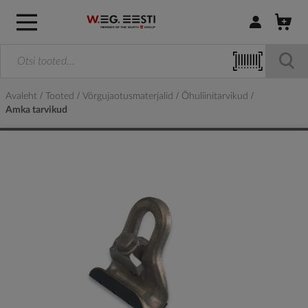
Logi sisse / R
Avaleht
Tooted
Võrgujaotusmaterjalid
Õhuliinitarvikud
Amka tarvikud
Skip
to
the
end
of
the
images
gallery