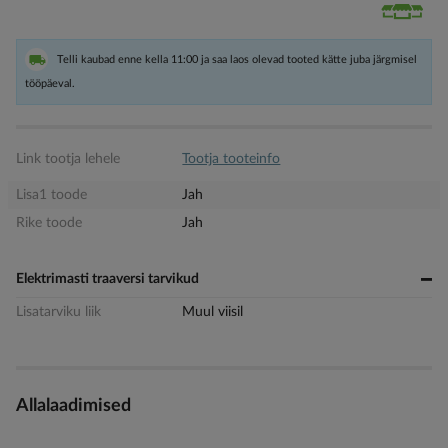
Telli kaubad enne kella 11:00 ja saa laos olevad tooted kätte juba järgmisel
tööpäeval.
Link tootja lehele
Tootja tooteinfo
Lisa1 toode
Jah
Rike toode
Jah
Elektrimasti traaversi tarvikud
Lisatarviku liik
Muul viisil
Allalaadimised