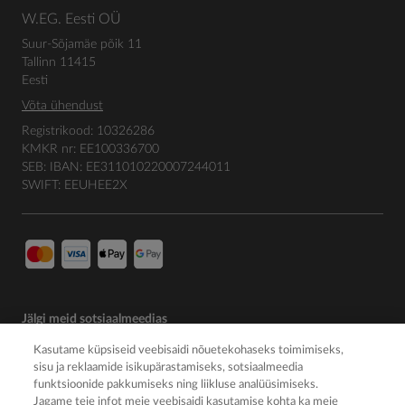
W.EG. Eesti OÜ
Suur-Sõjamäe põik 11
Tallinn 11415
Eesti
Võta ühendust
Registrikood: 10326286
KMKR nr: EE100336700
SEB: IBAN: EE311010220007244011
SWIFT: EEUHEE2X
Jälgi meid sotsiaalmeedias
Kasutame küpsiseid veebisaidi nõuetekohaseks toimimiseks,
sisu ja reklaamide isikupärastamiseks, sotsiaalmeedia
funktsioonide pakkumiseks ning liikluse analüüsimiseks.
Jagame teie infot meie veebisaidi kasutamise kohta ka meie