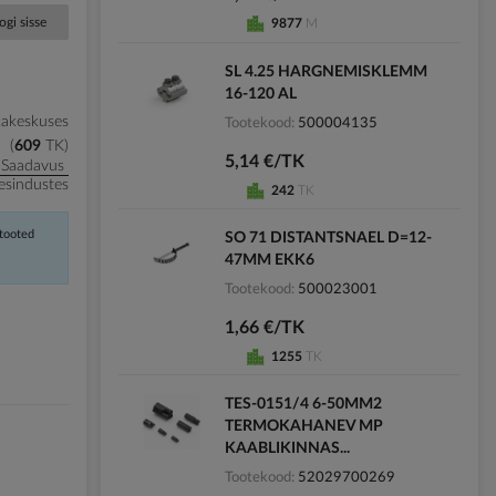
ogi sisse
9877
M
SL 4.25 HARGNEMISKLEMM
16-120 AL
kakeskuses
Tootekood
500004135
609
TK
5,14 €/TK
Saadavus
esindustes
242
TK
 tooted
SO 71 DISTANTSNAEL D=12-
47MM EKK6
Tootekood
500023001
1,66 €/TK
1255
TK
TES-0151/4 6-50MM2
TERMOKAHANEV MP
KAABLIKINNAS...
Tootekood
52029700269