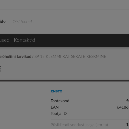
id
used
Kontaktid
 õhuliini tarvikud
SP 15 KLEMMI KAITSEKATE KESKMINE
E
Tootekood
5
EAN
64186
Tootja ID
1
Püsikliendi soodustusega (km-ta)