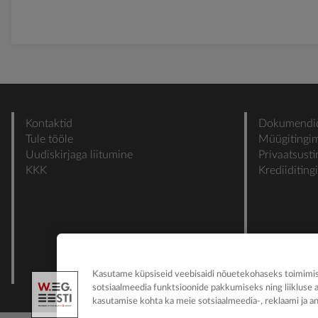
Kontaktid
Dokumendi
Tule tööle
Müügitingi
Uudiskirjaga liitumine
Privaatsust
KKK
Krediiditin
Kasutame küpsiseid veebisaidi nõuetekohaseks toimimise
sotsiaalmeedia funktsioonide pakkumiseks ning liikluse 
kasutamise kohta ka meie sotsiaalmeedia-, reklaami ja an