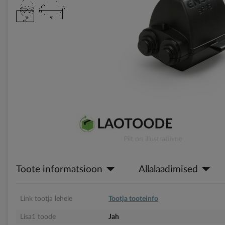
gallery
Skip
Pilt on illustratiivne
to
the
Toote informatsioon
Allalaadimised
beginning
of
the
images
Link tootja lehele
Tootja tooteinfo
gallery
Lisa1 toode
Jah