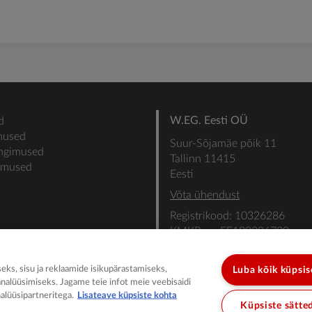
W.EG. Eesti OÜ
d
mused
Suur-Sõjamäe põik 11
ingimused
Tallinn 11415
gimused
Eesti
Võta ühendust
Registrikood: 10326286
KMKR nr: EE100336700
SEB: IBAN: EE31101022000
SWIFT: EEUHEE2X
ks, sisu ja reklaamide isikupärastamiseks,
Luba kõik küpsi
analüüsimiseks. Jagame teie infot meie veebisaidi
alüüsipartneritega.
Lisateave küpsiste kohta
Küpsiste sätte