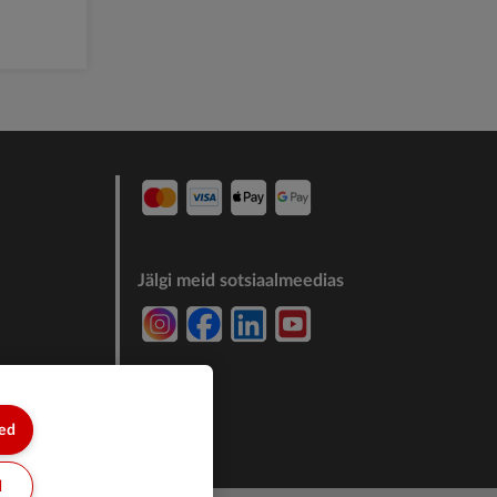
Jälgi meid sotsiaalmeedias
7244011
sed
d