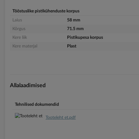
Tööstuslike pistikühenduste korpus
Laius
58 mm
Kõrgus
71.5 mm
Kere liik
Pistikupesa korpus
Kere materjal
Plast
Allalaadimised
Tehnilised dokumendid
Tooteleht et.pdf