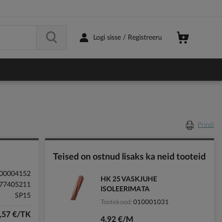
Logi sisse / Registreeru
Prindi
Teised on ostnud lisaks ka neid tooteid
00004152
HK 25 VASKJUHE
77405211
ISOLEERIMATA
SP15
Tootekood
010001031
,57 €/TK
4,92 €/M