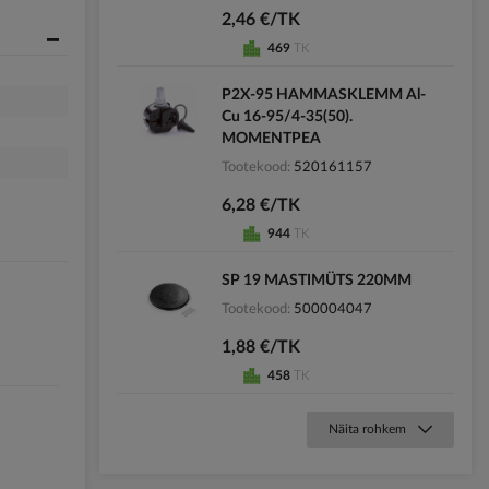
2,46 €/TK
469
TK
P2X-95 HAMMASKLEMM Al-
Cu 16-95/4-35(50).
MOMENTPEA
Tootekood
520161157
6,28 €/TK
944
TK
SP 19 MASTIMÜTS 220MM
Tootekood
500004047
1,88 €/TK
458
TK
Näita rohkem