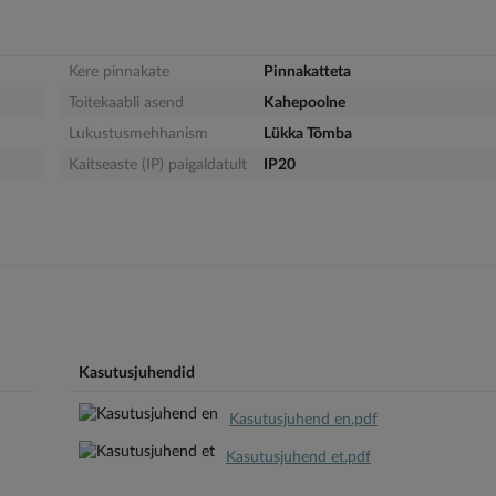
Kere pinnakate
Pinnakatteta
Toitekaabli asend
Kahepoolne
Lukustusmehhanism
Lükka Tõmba
Kaitseaste (IP) paigaldatult
IP20
Kasutusjuhendid
Kasutusjuhend en.pdf
Kasutusjuhend et.pdf