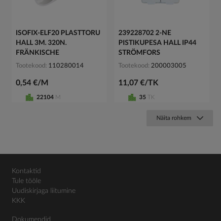
ISOFIX-ELF20 PLASTTORU
239228702 2-NE
HALL 3M. 320N.
PISTIKUPESA HALL IP44
FRÄNKISCHE
STRÖMFORS
Tootekood
110280014
Tootekood
200003005
0,54 €/M
11,07 €/TK
22104
M
35
TK
Näita rohkem
Kontaktid
Tule tööle
Uudiskirjaga liitumine
KKK
Dokumendid