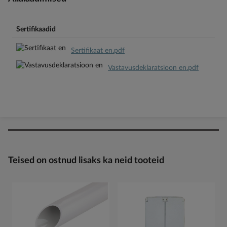
Sertifikaadid
Sertifikaat en.pdf
Vastavusdeklaratsioon en.pdf
Teised on ostnud lisaks ka neid tooteid