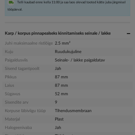
Telli kaubad enne kella 11:00 ja saa laos olevad tooted kätte juba järgmisel
tööpäeval.
Karp / korpus pinnapealseks kinnitamiseks seinale / lakke
Juhi maksimaalne ristlõige
2.5 mm²
Kuju
Ruudukujuline
Paigaldusviis
Seinale- / lakke paigaldatav
Sisend tagantpoolt
Jah
Pikkus
87 mm
Laius
87 mm
Sügavus
52 mm
Sisendite arv
9
Korpuse läbiviigu tüüp
Tihendusmembraan
Materjal
Plast
Halogeenivaba
Jah