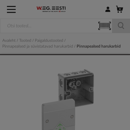
Logi sisse / R
Avaleht
Tooted
Paigaldustooted
Pinnapealsed ja süvistatavad harukarbid
Pinnapealsed harukarbid
Skip
to
the
end
of
the
images
gallery