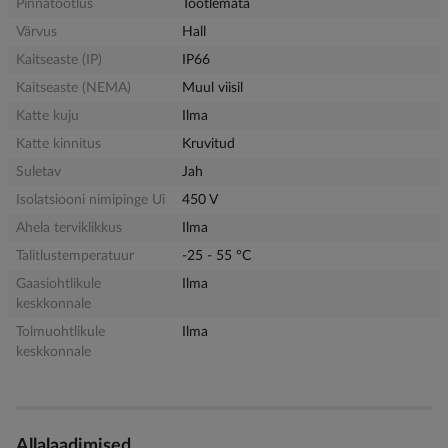
Pinnatöötlus
Töötlemata
Värvus
Hall
Kaitseaste (IP)
IP66
Kaitseaste (NEMA)
Muul viisil
Katte kuju
Ilma
Katte kinnitus
Kruvitud
Suletav
Jah
Isolatsiooni nimipinge Ui
450 V
Ahela terviklikkus
Ilma
Talitlustemperatuur
-25 - 55 °C
Gaasiohtlikule
Ilma
keskkonnale
Tolmuohtlikule
Ilma
keskkonnale
Allalaadimised