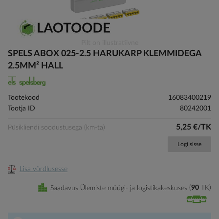
Skip
Pilt on illustratiivne
to
SPELS ABOX 025-2.5 HARUKARP KLEMMIDEGA
the
2.5MM² HALL
beginning
of
the
Tootekood
16083400219
images
Tootja ID
80242001
gallery
5,25 €/TK
Püsikliendi soodustusega (km-ta)
Logi sisse
Lisa võrdlusesse
Saadavus Ülemiste müügi- ja logistikakeskuses
90
TK