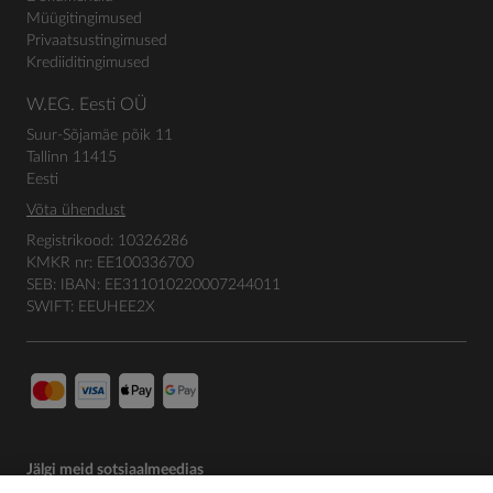
Müügitingimused
Privaatsustingimused
Krediiditingimused
W.EG. Eesti OÜ
Suur-Sõjamäe põik 11
Tallinn 11415
Eesti
Võta ühendust
Registrikood: 10326286
KMKR nr: EE100336700
SEB: IBAN: EE311010220007244011
SWIFT: EEUHEE2X
Jälgi meid sotsiaalmeedias