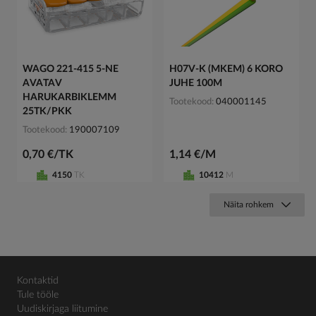
WAGO 221-415 5-NE
H07V-K (MKEM) 6 KORO
AVATAV
JUHE 100M
HARUKARBIKLEMM
Tootekood
040001145
25TK/PKK
Tootekood
190007109
0,70 €/TK
1,14 €/M
4150
TK
10412
M
Näita rohkem
Kontaktid
Tule tööle
Uudiskirjaga liitumine