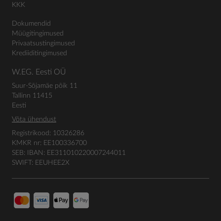
KKK
Dokumendid
Müügitingimused
Privaatsustingimused
Krediiditingimused
W.EG. Eesti OÜ
Suur-Sõjamäe põik 11
Tallinn 11415
Eesti
Võta ühendust
Registrikood: 10326286
KMKR nr: EE100336700
SEB: IBAN: EE311010220007244011
SWIFT: EEUHEE2X