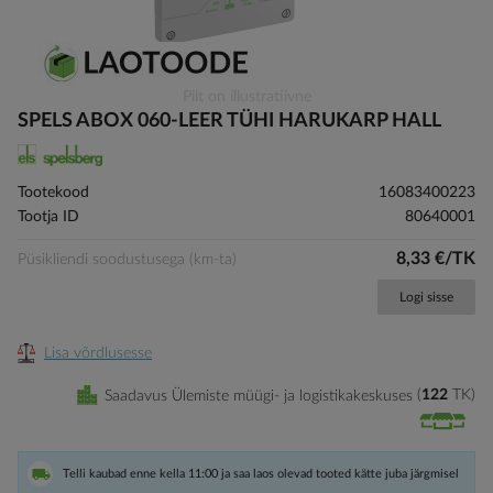
Skip
Pilt on illustratiivne
to
SPELS ABOX 060-LEER TÜHI HARUKARP HALL
the
beginning
of
Tootekood
16083400223
the
Tootja ID
80640001
images
gallery
8,33 €/TK
Püsikliendi soodustusega (km-ta)
Logi sisse
Lisa võrdlusesse
Saadavus Ülemiste müügi- ja logistikakeskuses
122
TK
Telli kaubad enne kella 11:00 ja saa laos olevad tooted kätte juba järgmisel