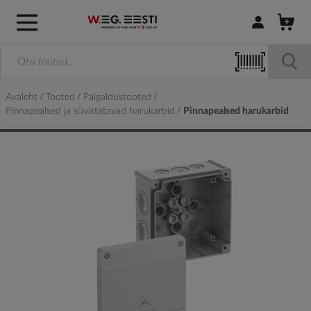
Logi sisse / R
Avaleht
Tooted
Paigaldustooted
Pinnapealsed ja süvistatavad harukarbid
Pinnapealsed harukarbid
Skip
to
the
end
of
the
images
gallery