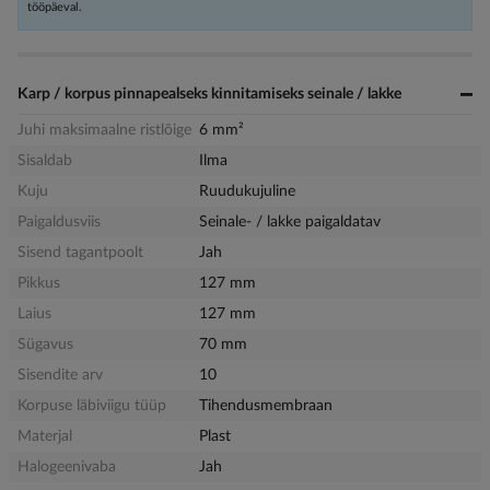
tööpäeval.
Karp / korpus pinnapealseks kinnitamiseks seinale / lakke
Juhi maksimaalne ristlõige
6 mm²
Sisaldab
Ilma
Kuju
Ruudukujuline
Paigaldusviis
Seinale- / lakke paigaldatav
Sisend tagantpoolt
Jah
Pikkus
127 mm
Laius
127 mm
Sügavus
70 mm
Sisendite arv
10
Korpuse läbiviigu tüüp
Tihendusmembraan
Materjal
Plast
Halogeenivaba
Jah