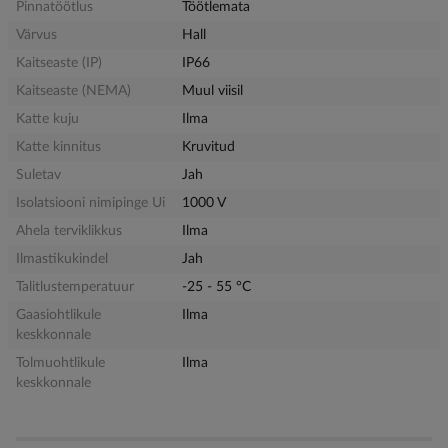
Pinnatöötlus
Töötlemata
Värvus
Hall
Kaitseaste (IP)
IP66
Kaitseaste (NEMA)
Muul viisil
Katte kuju
Ilma
Katte kinnitus
Kruvitud
Suletav
Jah
Isolatsiooni nimipinge Ui
1000 V
Ahela terviklikkus
Ilma
Ilmastikukindel
Jah
Talitlustemperatuur
-25 - 55 °C
Gaasiohtlikule
Ilma
keskkonnale
Tolmuohtlikule
Ilma
keskkonnale