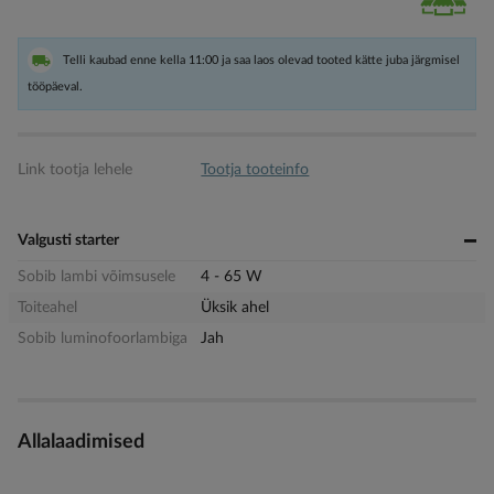
Telli kaubad enne kella 11:00 ja saa laos olevad tooted kätte juba järgmisel
tööpäeval.
Link tootja lehele
Tootja tooteinfo
Valgusti starter
Sobib lambi võimsusele
4 - 65 W
Toiteahel
Üksik ahel
Sobib luminofoorlambiga
Jah
Allalaadimised