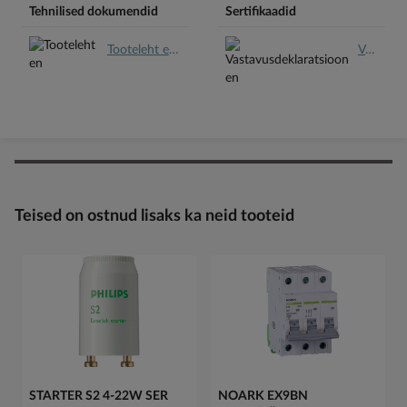
Tehnilised dokumendid
Sertifikaadid
Tooteleht en.pdf
Vastavusdeklaratsioon en.pdf
Teised on ostnud lisaks ka neid tooteid
STARTER S2 4-22W SER
NOARK EX9BN