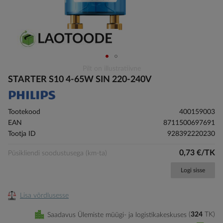
Skip
Pilt on illustratiivne
to
STARTER S10 4-65W SIN 220-240V
the
beginning
of
Tootekood
400159003
the
EAN
8711500697691
images
Tootja ID
928392220230
gallery
0,73 €/TK
Püsikliendi soodustusega (km-ta)
Logi sisse
Lisa võrdlusesse
Saadavus Ülemiste müügi- ja logistikakeskuses
324
TK