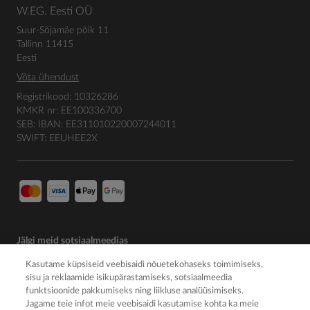
W.EG. Eesti OÜ
Suur-Sõjamäe põik 11
Tallinn 11415
Eesti
Võta ühendust
Registrikood: 10326286
KMKR nr: EE100336700
SEB: IBAN: EE311010220007244011
SWIFT: EEUHEE2X
Jälgi meid sotsiaalmeedias
Kasutame küpsiseid veebisaidi nõuetekohaseks toimimiseks,
sisu ja reklaamide isikupärastamiseks, sotsiaalmeedia
funktsioonide pakkumiseks ning liikluse analüüsimiseks.
Jagame teie infot meie veebisaidi kasutamise kohta ka meie