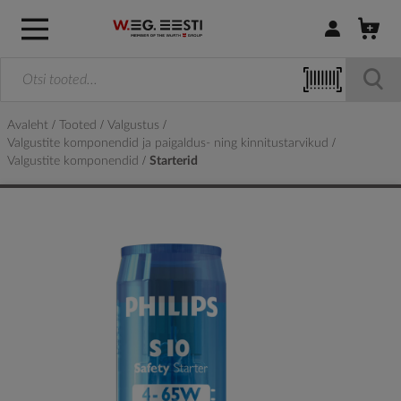
Logi sisse / R
Avaleht
Tooted
Valgustus
Valgustite komponendid ja paigaldus- ning kinnitustarvikud
Valgustite komponendid
Starterid
Skip
to
the
end
of
the
images
gallery