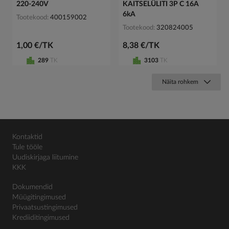
220-240V
KAITSELÜLITI 3P C 16A
6kA
Tootekood
400159002
Tootekood
320824005
1,00 €/TK
8,38 €/TK
289
TK
3103
TK
Näita rohkem
Kontaktid
Tule tööle
Uudiskirjaga liitumine
KKK
Dokumendid
Müügitingimused
Privaatsustingimused
Krediiditingimused