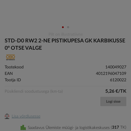
Skip
Pilt on illustratiivne
to
STD-D0 RW2 2-NE PISTIKUPESA GK KARBIKUSSE
the
0° OTSE VALGE
beginning
of
the
Tootekood
140049027
images
EAN
4012196047109
gallery
Tootja ID
6120022
5,26 €/TK
Püsikliendi soodustusega (km-ta)
Logi sisse
Lisa võrdlusesse
Saadavus Ülemiste müügi- ja logistikakeskuses
317
TK