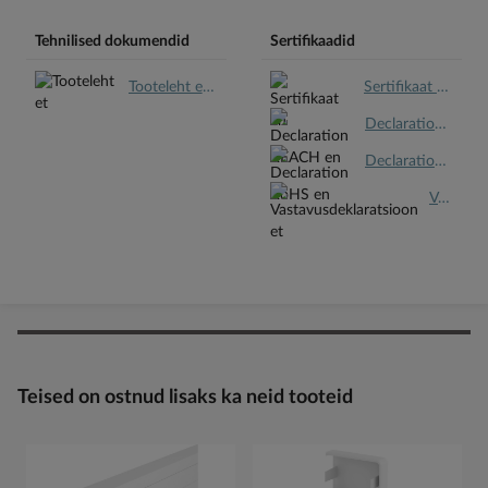
Tehnilised dokumendid
Sertifikaadid
Tooteleht et.pdf
Sertifikaat en.pdf
Declaration REACH en.pdf
Declaration RoHS en.pdf
Vastavusdeklaratsioon et.pdf
Teised on ostnud lisaks ka neid tooteid