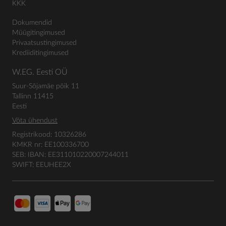
KKK
Dokumendid
Müügitingimused
Privaatsustingimused
Krediiditingimused
W.EG. Eesti OÜ
Suur-Sõjamäe põik 11
Tallinn 11415
Eesti
Võta ühendust
Registrikood: 10326286
KMKR nr: EE100336700
SEB: IBAN: EE311010220007244011
SWIFT: EEUHEE2X