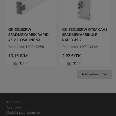
GK-53100RW
GK-E53100RW OTSAKAAS
SEADMEKARBIK RAPID
SEADMEKARBIKULE
45-2 1-OSALINE 53...
RAPID 45-2...
Tootekood
140049958
Tootekood
140049969
13,15 €/M
2,92 €/TK
314
M
31
TK
Näita rohkem
Kontaktid
Tule tööle
Uudiskirjaga liitumine