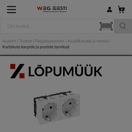
Logi sisse / R
Avaleht
Tooted
Paigaldustooted
Kaablikanalid ja rennid
Karbikute karpide ja postide tarvikud
Skip
to
the
end
of
the
images
gallery