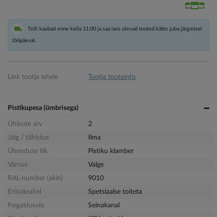
Telli kaubad enne kella 11:00 ja saa laos olevad tooted kätte juba järgmisel
tööpäeval.
Link tootja lehele
Tootja tooteinfo
Pistikupesa (ümbrisega)
Ühikute arv
2
Jälg / tähistus
Ilma
Ühenduse liik
Pistiku klamber
Värvus
Valge
RAL-number (akin)
9010
Eritoiteahel
Spetsiaalse toiteta
Paigaldusviis
Seinakanal