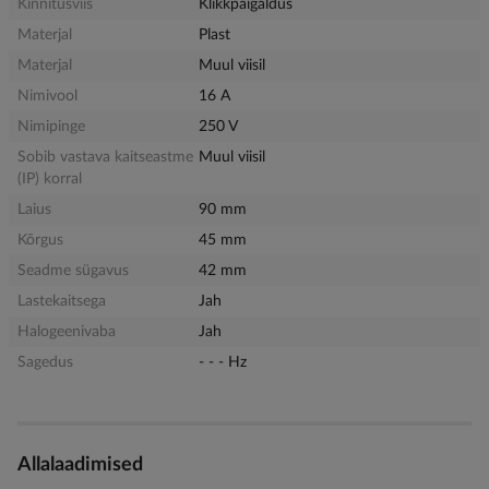
Kinnitusviis
Klikkpaigaldus
Materjal
Plast
Materjal
Muul viisil
Nimivool
16 A
Nimipinge
250 V
Sobib vastava kaitseastme
Muul viisil
(IP) korral
Laius
90 mm
Kõrgus
45 mm
Seadme sügavus
42 mm
Lastekaitsega
Jah
Halogeenivaba
Jah
Sagedus
- - - Hz
Allalaadimised