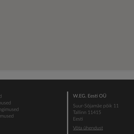
W.EG. Eesti OÜ
d
mused
Suur-Sõjamäe põik 11
ingimused
Tallinn 11415
gimused
Eesti
Võta ühendust