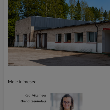
Meie inimesed
Kadi Viitamees
Klienditeenindaja