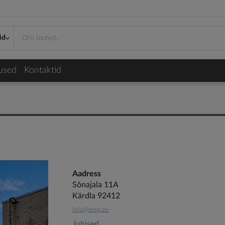
id
used
Kontaktid
Aadress
Sõnajala 11A
Kärdla 92412
info@weg.ee
Juhised