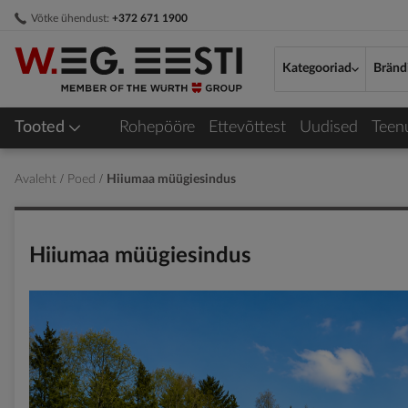
Skip
Võtke ühendust:
+372 671 1900
to
Content
Kategooriad
Bränd
Tooted
Rohepööre
Ettevõttest
Uudised
Teen
Avaleht
Poed
Hiiumaa müügiesindus
Hiiumaa müügiesindus