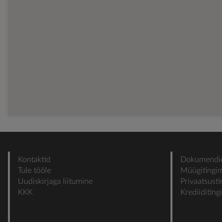
Kontaktid
Dokumendi
Tule tööle
Müügitingi
Uudiskirjaga liitumine
Privaatsust
KKK
Krediiditin