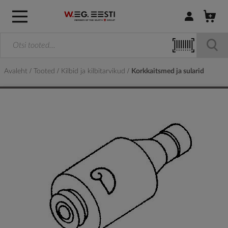
Logi sisse / R
Avaleht
Tooted
Kilbid ja kilbitarvikud
Korkkaitsmed ja sularid
Skip
to
the
end
of
the
images
gallery