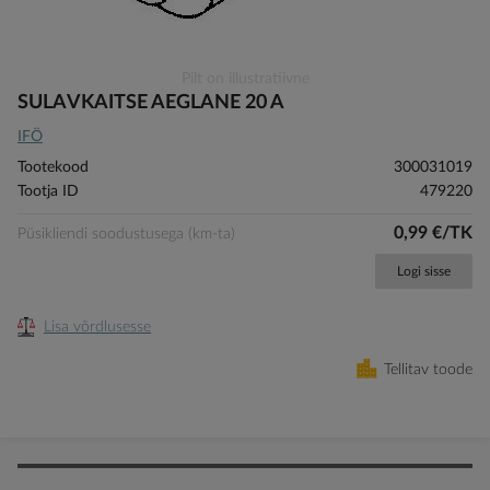
Skip
Pilt on illustratiivne
to
SULAVKAITSE AEGLANE 20 A
the
IFÖ
beginning
of
Tootekood
300031019
the
Tootja ID
479220
images
gallery
0,99 €/TK
Püsikliendi soodustusega (km-ta)
Logi sisse
Lisa võrdlusesse
Tellitav toode