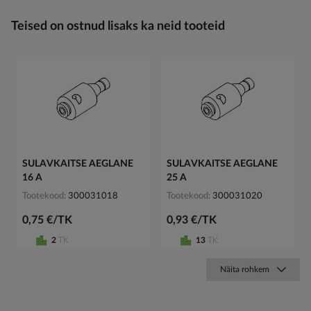
Teised on ostnud lisaks ka neid tooteid
SULAVKAITSE AEGLANE
SULAVKAITSE AEGLANE
16 A
25 A
Tootekood
300031018
Tootekood
300031020
0,75 €/TK
0,93 €/TK
2
TK
13
TK
Näita rohkem