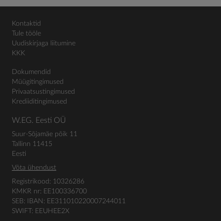
Kontaktid
Tule tööle
Uudiskirjaga liitumine
KKK
Dokumendid
Müügitingimused
Privaatsustingimused
Krediiditingimused
W.EG. Eesti OÜ
Suur-Sõjamäe põik 11
Tallinn 11415
Eesti
Võta ühendust
Registrikood: 10326286
KMKR nr: EE100336700
SEB: IBAN: EE311010220007244011
SWIFT: EEUHEE2X