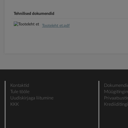
Tehnilised dokumendid
Tooteleht et.pdf
Kontaktid
Dokumendi
Tule tööle
Müügitingi
Uudiskirjaga liitumine
Privaatsust
KKK
Krediiditin