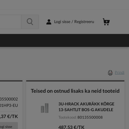
Logi sisse / Registreeru
Prindi
Teised on ostnud lisaks ka neid tooteid
35500002
3U-HRACK AKURÄKK KÕRGE
01HP3-EU
13-SAHTLIT BOS-G AKUDELE
,37 €/TK
Tootekood
80135500008
ogi sisse
487,53 €/TK