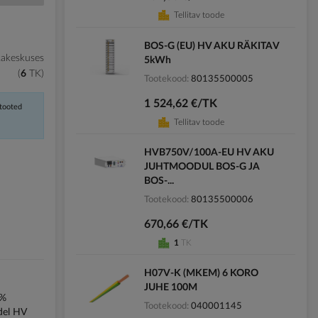
Tellitav toode
BOS-G (EU) HV AKU RÄKITAV
kakeskuses
5kWh
6
TK
Tootekood
80135500005
1 524,62 €/TK
 tooted
Tellitav toode
HVB750V/100A-EU HV AKU
JUHTMOODUL BOS-G JA
BOS-...
Tootekood
80135500006
670,66 €/TK
1
TK
H07V-K (MKEM) 6 KORO
JUHE 100M
0%
Tootekood
040001145
del HV