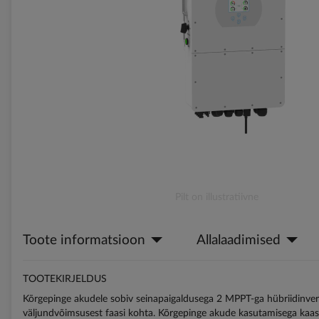
gallery
Skip
Pilt on illustratiivne
to
the
Toote informatsioon
Allalaadimised
beginning
of
the
TOOTEKIRJELDUS
images
gallery
Kõrgepinge akudele sobiv seinapaigaldusega 2 MPPT-ga hübriidinvert
väljundvõimsusest faasi kohta. Kõrgepinge akude kasutamisega kaas