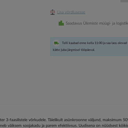
Lisa võrdlusesse
Saadavus Ülemiste müügi- ja logisti
Telli kaubad enne kella 11:00 ja saa laos olevad
kätte juba järgmisel tööpäeval.
er 3-faasilistele võrkudele. Täielikult asünkroonne väljund, maksimum 5
neb väiksem soojakadu ja parem efektiivsus. Uudisena on nüüdsest kõiki