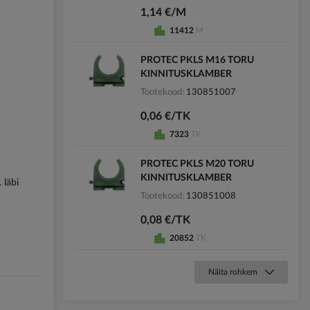
1,14 €/M
11412
M
PROTEC PKLS M16 TORU
KINNITUSKLAMBER
Tootekood
130851007
0,06 €/TK
7323
TK
PROTEC PKLS M20 TORU
KINNITUSKLAMBER
 läbi
Tootekood
130851008
0,08 €/TK
20852
TK
Näita rohkem