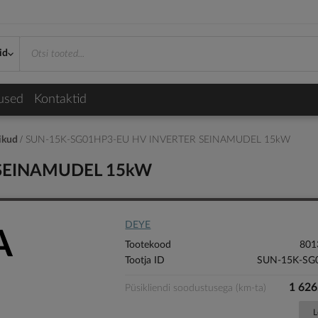
id
used
Kontaktid
vikud
SUN-15K-SG01HP3-EU HV INVERTER SEINAMUDEL 15kW
 SEINAMUDEL 15kW
DEYE
Tootekood
801
Tootja ID
SUN-15K-SG
1 626
Püsikliendi soodustusega (km-ta)
L