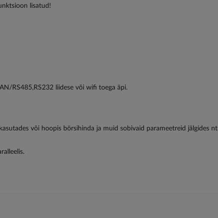
unktsioon lisatud!
CAN/RS485,RS232 liidese või wifi toega äpi.
sutades või hoopis börsihinda ja muid sobivaid parameetreid jälgides nt.
alleelis.