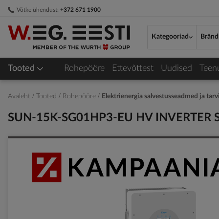
Skip
Võtke ühendust:
+372 671 1900
to
Content
Kategooriad
Bränd
Tooted
Rohepööre
Ettevõttest
Uudised
Teen
Avaleht
Tooted
Rohepööre
Elektrienergia salvestusseadmed ja tar
SUN-15K-SG01HP3-EU HV INVERTER
Skip
to
the
end
of
the
images