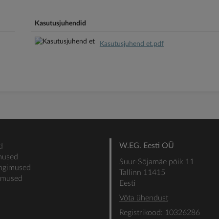
Kasutusjuhendid
Kasutusjuhend et.pdf
W.EG. Eesti OÜ
d
mused
Suur-Sõjamäe põik 11
ingimused
Tallinn 11415
gimused
Eesti
Võta ühendust
Registrikood: 10326286