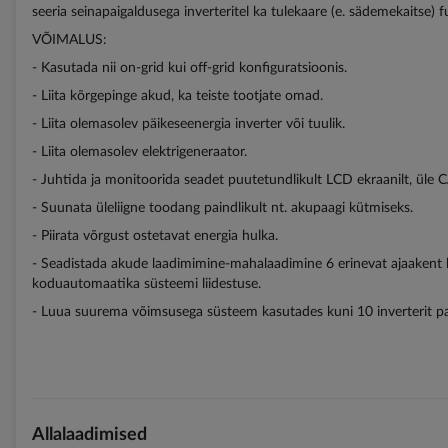
seeria seinapaigaldusega inverteritel ka tulekaare (e. sädemekaitse) f
VÕIMALUS:
- Kasutada nii on-grid kui off-grid konfiguratsioonis.
- Liita kõrgepinge akud, ka teiste tootjate omad.
- Liita olemasolev päikeseenergia inverter või tuulik.
- Liita olemasolev elektrigeneraator.
- Juhtida ja monitoorida seadet puutetundlikult LCD ekraanilt, üle 
- Suunata üleliigne toodang paindlikult nt. akupaagi kütmiseks.
- Piirata võrgust ostetavat energia hulka.
- Seadistada akude laadimimine-mahalaadimine 6 erinevat ajaakent ka
koduautomaatika süsteemi liidestuse.
- Luua suurema võimsusega süsteem kasutades kuni 10 inverterit par
Allalaadimised