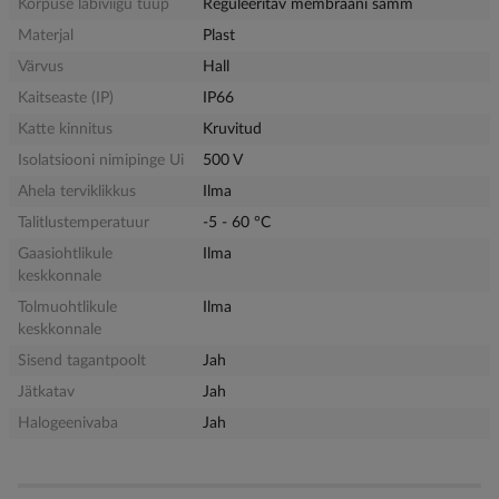
Korpuse läbiviigu tüüp
Reguleeritav membraani samm
Materjal
Plast
Värvus
Hall
Kaitseaste (IP)
IP66
Katte kinnitus
Kruvitud
Isolatsiooni nimipinge Ui
500 V
Ahela terviklikkus
Ilma
Talitlustemperatuur
-5 - 60 °C
Gaasiohtlikule
Ilma
keskkonnale
Tolmuohtlikule
Ilma
keskkonnale
Sisend tagantpoolt
Jah
Jätkatav
Jah
Halogeenivaba
Jah