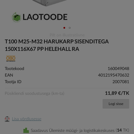
Skip
Pilt on illustratiivne
to
T100 M25-M32 HARUKARP SISENDITEGA
the
150X116X67 PP HELEHALL RA
beginning
of
the
Tootekood
160049048
images
EAN
4012195470632
gallery
Tootja ID
2007081
11,89 €/TK
Püsikliendi soodustusega (km-ta)
Logi sisse
Lisa võrdlusesse
Saadavus Ülemiste müügi- ja logistikakeskuses
14
TK