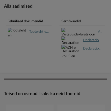
Allalaadimised
Tehnilised dokumendid
Sertifikaadid
Tooteleht en.pdf
Vastavusdeklaratsioon en.pdf
Declaration REACH en.pdf
Declaration RoHS en.pdf
Teised on ostnud lisaks ka neid tooteid