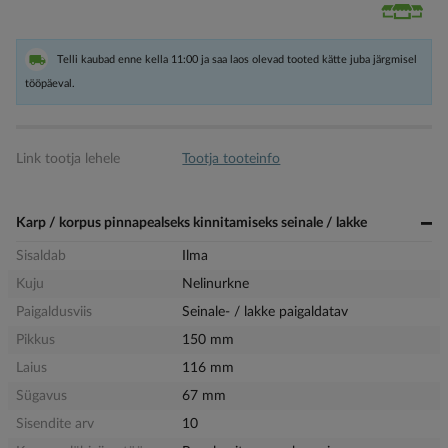
Telli kaubad enne kella 11:00 ja saa laos olevad tooted kätte juba järgmisel
tööpäeval.
Link tootja lehele
Tootja tooteinfo
Karp / korpus pinnapealseks kinnitamiseks seinale / lakke
Sisaldab
Ilma
Kuju
Nelinurkne
Paigaldusviis
Seinale- / lakke paigaldatav
Pikkus
150 mm
Laius
116 mm
Sügavus
67 mm
Sisendite arv
10