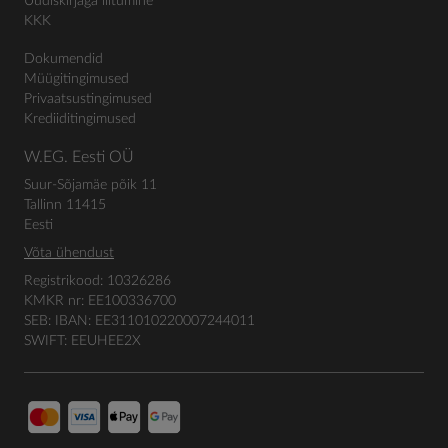
Uudiskirjaga liitumine
KKK
Dokumendid
Müügitingimused
Privaatsustingimused
Krediiditingimused
W.EG. Eesti OÜ
Suur-Sõjamäe põik 11
Tallinn 11415
Eesti
Võta ühendust
Registrikood: 10326286
KMKR nr: EE100336700
SEB: IBAN: EE311010220007244011
SWIFT: EEUHEE2X