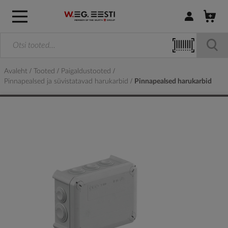
Logi sisse / R
Avaleht
Tooted
Paigaldustooted
Pinnapealsed ja süvistatavad harukarbid
Pinnapealsed harukarbid
Skip
to
the
end
of
the
images
gallery