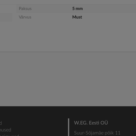
Paksus
5 mm
Värvus
Must
W.EG. Eesti OÜ
d
mused
Suur-Sõjamäe põik 11