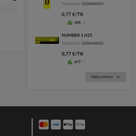
Tootekood
520064054
0,77 €/TK
606
TK
NUMBER 1 H25
Tootekood
520064055
0,77 €/TK
677
TK
Näita rohkem