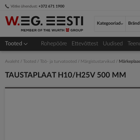
Skip
Võtke ühendust:
+372 671 1900
to
Content
Kategooriad
Bränd
Tooted
Rohepööre
Ettevõttest
Uudised
Teen
Avaleht
Tooted
Töö- ja turvatooted
Märgistustarvikud
Märkeplaadi
TAUSTAPLAAT H10/H25V 500 MM
Skip
to
the
end
of
the
images