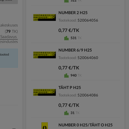
522
TK
NUMBER 2 H25
Tootekood
520064056
kakeskuses
0,77 €/TK
79
TK
Saadavus
531
TK
esindustes
NUMBER 6/9 H25
 tooted
Tootekood
520064060
0,77 €/TK
940
TK
TÄHT P H25
Tootekood
520064086
0,77 €/TK
31
TK
NUMBER 0 H25/TÄHT O H25