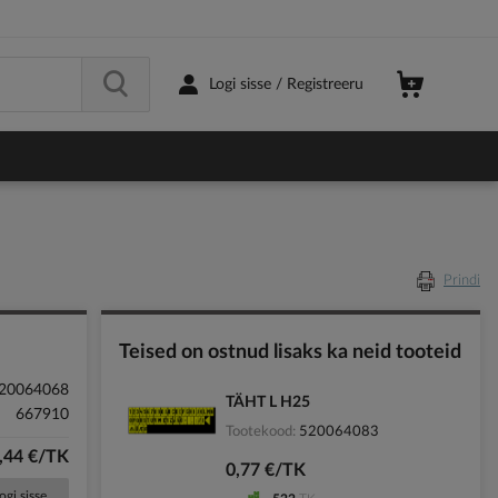
Logi sisse / Registreeru
Prindi
Teised on ostnud lisaks ka neid tooteid
20064068
TÄHT L H25
667910
Tootekood
520064083
,44 €/TK
0,77 €/TK
ogi sisse