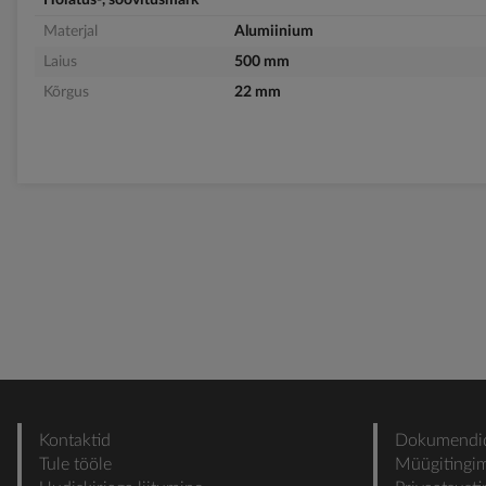
Hoiatus-, soovitusmärk
Materjal
Alumiinium
Laius
500 mm
Kõrgus
22 mm
Kontaktid
Dokumendi
Tule tööle
Müügitingi