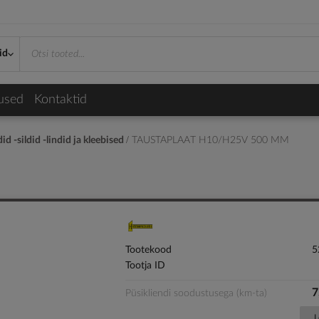
id
used
Kontaktid
d -sildid -lindid ja kleebised
TAUSTAPLAAT H10/H25V 500 MM
Tootekood
5
Tootja ID
7
Püsikliendi soodustusega (km-ta)
L