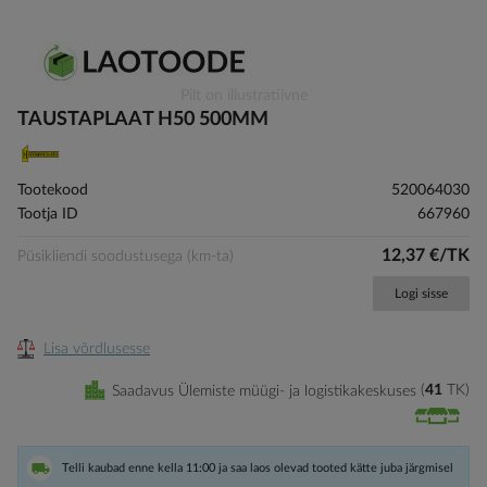
Skip
Pilt on illustratiivne
to
TAUSTAPLAAT H50 500MM
the
beginning
of
Tootekood
520064030
the
Tootja ID
667960
images
gallery
12,37 €/TK
Püsikliendi soodustusega (km-ta)
Logi sisse
Lisa võrdlusesse
Saadavus Ülemiste müügi- ja logistikakeskuses
41
TK
Telli kaubad enne kella 11:00 ja saa laos olevad tooted kätte juba järgmisel