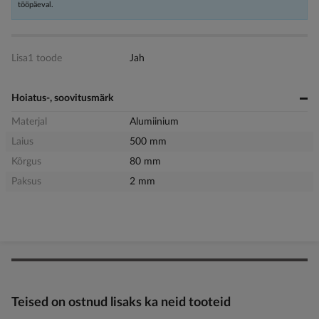
tööpäeval.
Lisa1 toode
Jah
Hoiatus-, soovitusmärk
Materjal
Alumiinium
Laius
500 mm
Kõrgus
80 mm
Paksus
2 mm
Teised on ostnud lisaks ka neid tooteid