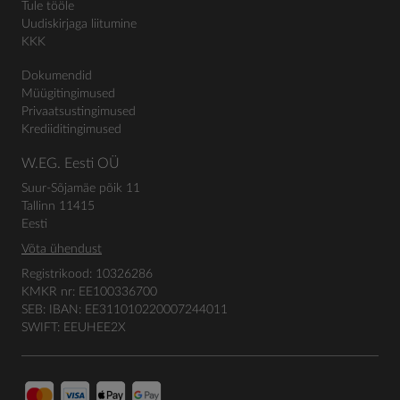
Tule tööle
Uudiskirjaga liitumine
KKK
Dokumendid
Müügitingimused
Privaatsustingimused
Krediiditingimused
W.EG. Eesti OÜ
Suur-Sõjamäe põik 11
Tallinn 11415
Eesti
Võta ühendust
Registrikood: 10326286
KMKR nr: EE100336700
SEB: IBAN: EE311010220007244011
SWIFT: EEUHEE2X