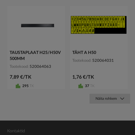
TAUSTAPLAAT H25/H50V
TÄHT A H50
500MM
Tootekood
520064031
Tootekood
520064063
7,89 €/TK
1,76 €/TK
295
TK
37
TK
Näita rohkem
Kontaktid