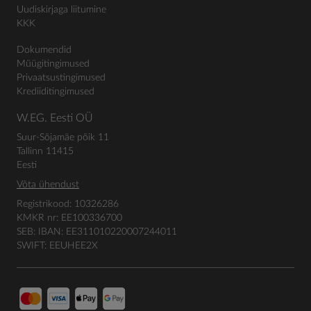
Uudiskirjaga liitumine
KKK
Dokumendid
Müügitingimused
Privaatsustingimused
Krediiditingimused
W.EG. Eesti OÜ
Suur-Sõjamäe põik 11
Tallinn 11415
Eesti
Võta ühendust
Registrikood: 10326286
KMKR nr: EE100336700
SEB: IBAN: EE311010220007244011
SWIFT: EEUHEE2X