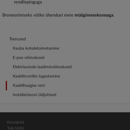
rendilepinguga
Broneerimiseks võtke ühendust meie
müügimeeskonnaga
.
Teenused
Kauba kohaletoimetamine
E-poe võimalused
Elektriautode laadimisvõimalused
Kaablitrumlite tagastamine
Kaablihaagise rent
Installatsiooni üldjuhised
Kontaktid
Tule tööle