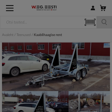
Logi sisse / R
Avaleht
Teenused
Kaablihaagise rent