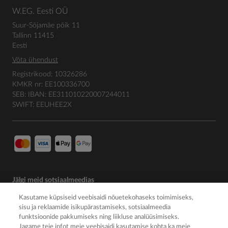
W.EG. Eesti OÜ
Suur-Sõjamäe põik 11
Tallinn 11415
Eesti
Võta ühendust
Registrikood: 10326286
KMKR nr: EE100336700
SEB: IBAN: EE311010220007244011
SWIFT: EEUHEE2X
Jälgi meid sotsiaalmeedias
Kasutame küpsiseid veebisaidi nõuetekohaseks toimimiseks,
sisu ja reklaamide isikupärastamiseks, sotsiaalmeedia
funktsioonide pakkumiseks ning liikluse analüüsimiseks.
Jagame teie infot meie veebisaidi kasutamise kohta ka meie