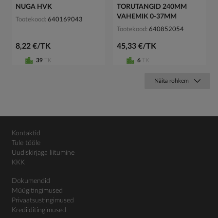
NUGA HVK
TORUTANGID 240MM
VAHEMIK 0-37MM
Tootekood
640169043
Tootekood
640852054
8,22 €/TK
45,33 €/TK
39
TK
6
TK
Näita rohkem
Kontaktid
Tule tööle
Uudiskirjaga liitumine
KKK
Dokumendid
Müügitingimused
Privaatsustingimused
Krediiditingimused