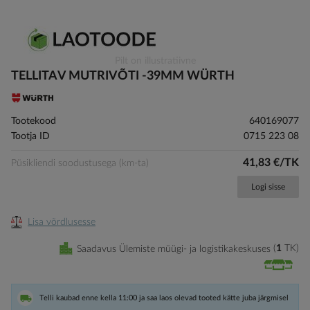
Skip
Pilt on illustratiivne
to
TELLITAV MUTRIVÕTI -39MM WÜRTH
the
beginning
of
Tootekood
640169077
the
Tootja ID
0715 223 08
images
gallery
41,83 €/TK
Püsikliendi soodustusega (km-ta)
Logi sisse
Lisa võrdlusesse
Saadavus Ülemiste müügi- ja logistikakeskuses
1
TK
Telli kaubad enne kella 11:00 ja saa laos olevad tooted kätte juba järgmisel