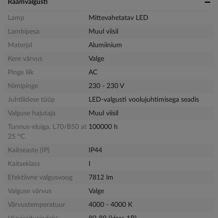
Raamvalgusti
Lamp
Mittevahetatav LED
Lambipesa
Muul viisil
Materjal
Alumiinium
Kere värvus
Valge
Pinge liik
AC
Nimipinge
230 - 230 V
Juhtliidese tüüp
LED-valgusti voolujuhtimisega seadis
Valguse hajutaja
Muul viisil
Tunnus-eluiga. L70/B50 at
100000 h
25 °C
Kaitseaste (IP)
IP44
Kaitseklass
I
Efektiivne valgusvoog
7812 lm
Valguse värvus
Valge
Värvustemperatuur
4000 - 4000 K