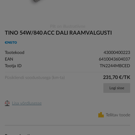
Skip
Pilt on illustratiivne
to
TINO 54W/840 ACC DALI RAAMVALGUSTI
the
beginning
of
Tootekood
43000400223
the
EAN
6410043604037
images
Tootja ID
TN2244MBCED
gallery
231,70 €/TK
Püsikliendi soodustusega (km-ta)
Logi sisse
Lisa võrdlusesse
Tellitav toode