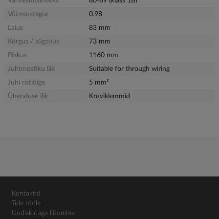
Värviesitusindeks
80-89 (klass 1B)
Võimsustegur
0.98
Laius
83 mm
Kõrgus / sügavus
73 mm
Pikkus
1160 mm
Juhtmestiku liik
Suitable for through wiring
Juhi ristlõige
5 mm²
Ühenduse liik
Kruviklemmid
Kontaktid
Tule tööle
Uudiskirjaga liitumine