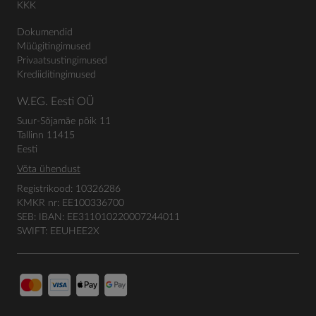
KKK
Dokumendid
Müügitingimused
Privaatsustingimused
Krediiditingimused
W.EG. Eesti OÜ
Suur-Sõjamäe põik 11
Tallinn 11415
Eesti
Võta ühendust
Registrikood: 10326286
KMKR nr: EE100336700
SEB: IBAN: EE311010220007244011
SWIFT: EEUHEE2X