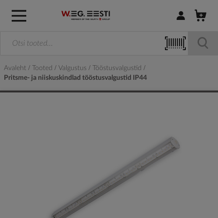
Logi sisse / R
Avaleht
Tooted
Valgustus
Tööstusvalgustid
Pritsme- ja niiskuskindlad tööstusvalgustid IP44
Skip
to
the
end
of
the
images
gallery