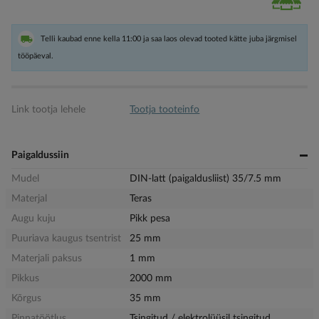
Telli kaubad enne kella 11:00 ja saa laos olevad tooted kätte juba järgmisel
tööpäeval.
Link tootja lehele
Tootja tooteinfo
Paigaldussiin
Mudel
DIN-latt (paigaldusliist) 35/7.5 mm
Materjal
Teras
Augu kuju
Pikk pesa
Puuriava kaugus tsentrist
25 mm
Materjali paksus
1 mm
Pikkus
2000 mm
Kõrgus
35 mm
Pinnatöötlus
Tsingitud / elektrolüüsil tsingitud