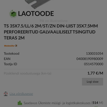
Skip
Pilt on illustratiivne
to
TS 35X7.5/LL/6 2M/ST/ZN DIN-LIIST 35X7.5MM
the
PERFOREERITUD GALVAALILISELT TSINGITUD
beginning
TERAS 2M
of
the
images
Tootekood
130031054
gallery
EAN
04008190980009
Tootja ID
0514570000
1,77 €/M
Püsikliendi soodustusega (km-ta)
Logi sisse
Lisa võrdlusesse
Saadavus Ülemiste müügi- ja logistikakeskuses
514
M