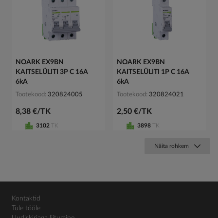
NOARK EX9BN
NOARK EX9BN
KAITSELÜLITI 3P C 16A
KAITSELÜLITI 1P C 16A
6kA
6kA
Tootekood
320824005
Tootekood
320824021
8,38 €/TK
2,50 €/TK
3102
TK
3898
TK
Näita rohkem
Kontaktid
Tule tööle