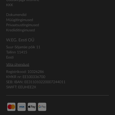
Uudiskirjaga liitumine
KKK
Dokumendid
Müügitingimused
Privaatsustingimused
Krediiditingimused
W.EG. Eesti OÜ
Suur-Sõjamäe põik 11
Tallinn 11415
Eesti
Võta ühendust
Registrikood: 10326286
KMKR nr: EE100336700
SEB: IBAN: EE311010220007244011
SWIFT: EEUHEE2X