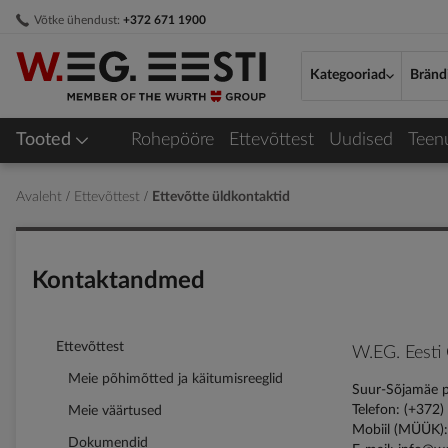
Skip
Võtke ühendust:
+372 671 1900
to
Content
Kategooriad
Bränd
Tooted
Rohepööre
Ettevõttest
Uudised
Teen
Avaleht
Ettevõttest
Ettevõtte üldkontaktid
Kontaktandmed
Ettevõttest
W.EG. Eesti
Meie põhimõtted ja käitumisreeglid
Suur-Sõjamäe põ
Telefon: (+372
Meie väärtused
Mobiil (MÜÜK):
Dokumendid