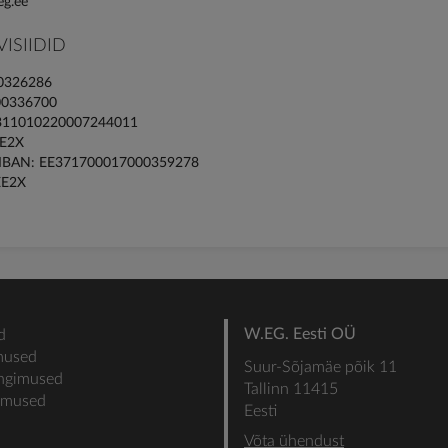
eg.ee
ISIIDID
10326286
00336700
E311010220007244011
E2X
 IBAN: EE371700017000359278
EE2X
W.EG. Eesti OÜ
d
mused
Suur-Sõjamäe põik 11
ingimused
Tallinn 11415
gimused
Eesti
Võta ühendust