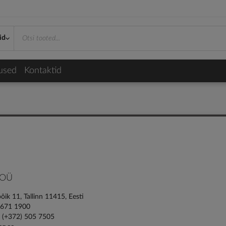
id
used
Kontaktid
 OÜ
ik 11, Tallinn 11415, Eesti
) 671 1900
 (+372) 505 7505