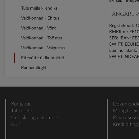
E-mail: info@w
Tule meile kliendiks!
PANGAREKV
Valdkonnad - Ehitus
Registrikood: 
Valdkonnad - Võrk
KMKR nr: EE1
Valdkonnad - Tööstus
SEB: IBAN: E
SWIFT: EEUHE
Valdkonnad - Valgustus
Luminor Bank:
SWIFT: NDEA
Ettevõtte üldkontaktid
Kaubamärgid
Kontaktid
Dokumendi
Tule tööle
Müügitingi
Uudiskirjaga liitumine
Privaatsust
KKK
Krediiditin