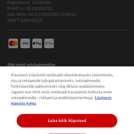
Registrikood: 10326286
KMKR nr: EE100336700
SEB: IBAN: EE311010220007244011
SWIFT: EEUHEE2X
Jälgi meid sotsiaalmeedias
Kasutame küpsiseid veebisaidi nõuetekohaseks toimimiseks,
sisu ja reklaamide isikupärastamiseks, sotsiaalmeedia
funktsioonide pakkumiseks ning liikluse analüüsimiseks.
Jagame teie infot meie veebisaidi kasutamise kohta ka meie
sotsiaalmeedia-, reklaami ja analüüsipartneritega.
Lisateave
küpsiste kohta
Luba kõik küpsised
© 2026 Member of the Würth Group