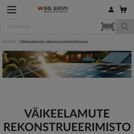
Logi sisse / R
Avaleht
Väikeelamute rekonstrueerimistoetus
VÄIKEELAMUTE
REKONSTRUEERIMISTO