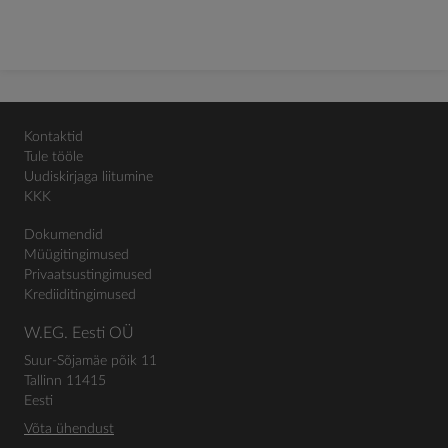
Kontaktid
Tule tööle
Uudiskirjaga liitumine
KKK
Dokumendid
Müügitingimused
Privaatsustingimused
Krediiditingimused
W.EG. Eesti OÜ
Suur-Sõjamäe põik 11
Tallinn 11415
Eesti
Võta ühendust