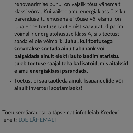
renoveerimise puhul on vajalik tõus vähemalt
klassi võrra. Kui väikeelamu energiaklass üksiku
parenduse tulemusena ei tõuse või elamul on
juba enne toetuse taotlemist saavutatud parim
võimalik energiatõhususe klass A, siis toetust
saada ei ole võimalik.
Juhul, kui toetusega
soovitakse soetada ainult akupank või
paigaldada ainult elektriauto laadimistaristu,
tuleb toetuse saajal teha ka lisatöid, mis aitaksid
elamu energiaklassi parandada.
Toetust ei saa taotleda ainult lisapaneelide või
ainult inverteri soetamiseks!
Toetusemääradest ja täpsemat infot leiab Kredexi
lehelt:
LOE LÄHEMALT