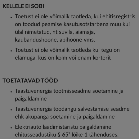
KELLELE EI SOBI
Toetust ei ole võimalik taotleda, kui ehitisregistris
on toodud peamise kasutusotstarbena muu kui
ülal nimetatud, nt suvila, aiamaja,
kaubandushoone, abihoone vms.
Toetust ei ole võimalik taotleda kui tegu on
elamuga, kus on kolm või enam korterit
TOETATAVAD TÖÖD
Taastuvenergia tootmisseadme soetamine ja
paigaldamine
Taastuvenergia toodangu salvestamise seadme
ehk akupanga soetamine ja paigaldamine
Elektriauto laadimistaristu paigaldamine
ehitusseadustiku § 65¹ lõike 1 tähenduses.