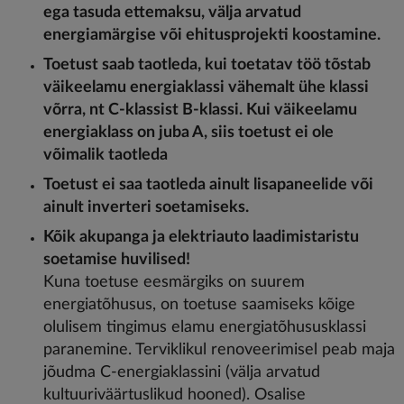
ega tasuda ettemaksu, välja arvatud
energiamärgise või ehitusprojekti koostamine.
Toetust saab taotleda, kui toetatav töö tõstab
väikeelamu energiaklassi vähemalt ühe klassi
võrra, nt C-klassist B-klassi. Kui väikeelamu
energiaklass on juba A, siis toetust ei ole
võimalik taotleda
Toetust ei saa taotleda ainult lisapaneelide või
ainult inverteri soetamiseks.
Kõik akupanga ja elektriauto laadimistaristu
soetamise huvilised!
Kuna toetuse eesmärgiks on suurem
energiatõhusus, on toetuse saamiseks kõige
olulisem tingimus elamu energiatõhususklassi
paranemine. Terviklikul renoveerimisel peab maja
jõudma C-energiaklassini (välja arvatud
kultuuriväärtuslikud hooned). Osalise