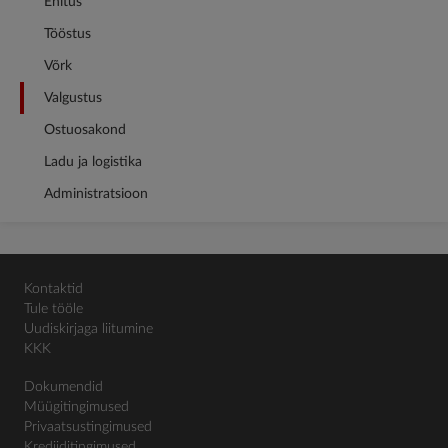
Ehitus
Tööstus
Võrk
Valgustus
Ostuosakond
Ladu ja logistika
Administratsioon
Kontaktid
Tule tööle
Uudiskirjaga liitumine
KKK
Dokumendid
Müügitingimused
Privaatsustingimused
Krediiditingimused