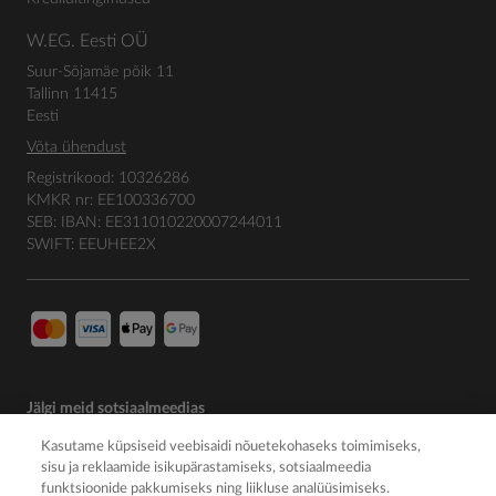
W.EG. Eesti OÜ
Suur-Sõjamäe põik 11
Tallinn 11415
Eesti
Võta ühendust
Registrikood: 10326286
KMKR nr: EE100336700
SEB: IBAN: EE311010220007244011
SWIFT: EEUHEE2X
Jälgi meid sotsiaalmeedias
Kasutame küpsiseid veebisaidi nõuetekohaseks toimimiseks,
sisu ja reklaamide isikupärastamiseks, sotsiaalmeedia
funktsioonide pakkumiseks ning liikluse analüüsimiseks.