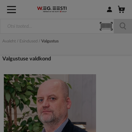
Logi sisse / R
Avaleht
Esindused
Valgustus
Valgustuse valdkond