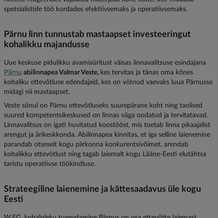
spetsialistide töö kordades efektiivsemaks ja operatiivsemaks.
Pärnu linn tunnustab mastaapset investeeringut
kohalikku majandusse
Uue keskuse pidulikku avamisüritust väisas linnavalitsuse esindajana
Pärnu
abilinnapea Valmar Veste,
kes tervitas ja tänas oma kõnes
kohaliku ettevõtluse edendajaid, kes on võtnud vaevaks luua Pärnusse
midagi nii mastaapset.
Veste sõnul on Pärnu ettevõtluseks suurepärane koht ning taolised
suured kompetentsikeskused on linnas väga oodatud ja tervitatavad.
Linnavalitsus on igati huvitatud koostööst, mis toetab linna pikaajalist
arengut ja ärikeskkonda. Abilinnapea kinnitas, et iga selline laienemine
parandab otseselt kogu piirkonna konkurentsivõimet, arendab
kohalikku ettevõtlust ning tagab laiemalt kogu Lääne-Eesti elutähtsa
taristu operatiivse töökindluse.
Strateegiline laienemine ja kättesaadavus üle kogu
Eesti
W.EG. kohaloleku tugevdamine Pärnus on osa ettevõtte laiemast