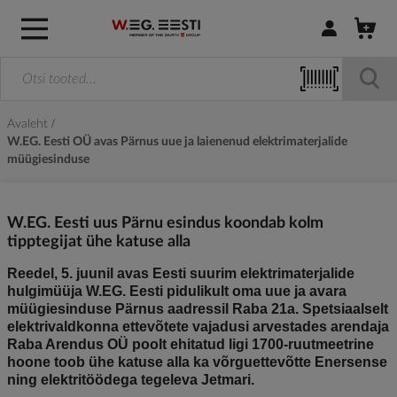
Logi sisse / R
Avaleht
W.EG. Eesti OÜ avas Pärnus uue ja laienenud elektrimaterjalide
müügiesinduse
W.EG. Eesti uus Pärnu esindus koondab kolm
tipptegijat ühe katuse alla
Reedel, 5. juunil avas Eesti suurim elektrimaterjalide
hulgimüüja W.EG. Eesti pidulikult oma uue ja avara
müügiesinduse Pärnus aadressil Raba 21a. Spetsiaalselt
elektrivaldkonna ettevõtete vajadusi arvestades arendaja
Raba Arendus OÜ poolt ehitatud ligi 1700-ruutmeetrine
hoone toob ühe katuse alla ka võrguettevõtte Enersense
ning elektritöödega tegeleva Jetmari.