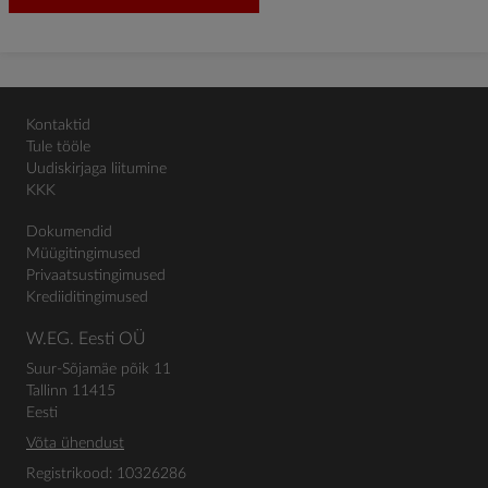
Kontaktid
Tule tööle
Uudiskirjaga liitumine
KKK
Dokumendid
Müügitingimused
Privaatsustingimused
Krediiditingimused
W.EG. Eesti OÜ
Suur-Sõjamäe põik 11
Tallinn 11415
Eesti
Võta ühendust
Registrikood: 10326286