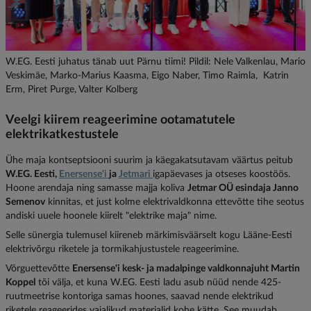
W.EG. Eesti juhatus tänab uut Pärnu tiimi! Pildil: Nele Valkenlau, Mario
Veskimäe, Marko-Marius Kaasma, Eigo Naber, Timo Raimla, Katrin
Erm, Piret Purge, Valter Kolberg
Veelgi kiirem reageerimine ootamatutele
elektrikatkestustele
Ühe maja kontseptsiooni suurim ja käegakatsutavam väärtus peitub
W.EG. Eesti,
Enersense'i
ja
Jetmari
igapäevases ja otseses koostöös.
Hoone arendaja ning samasse majja koliva
Jetmar OÜ esindaja Janno
Semenov
kinnitas, et just kolme elektrivaldkonna ettevõtte tihe seotus
andiski uuele hoonele kiirelt "elektrike maja" nime.
Selle sünergia tulemusel kiireneb märkimisväärselt kogu Lääne-Eesti
elektrivõrgu riketele ja tormikahjustustele reageerimine.
Võrguettevõtte
Enersense'i kesk- ja madalpinge valdkonnajuht Martin
Koppel
tõi välja, et kuna W.EG. Eesti ladu asub nüüd nende 425-
ruutmeetrise kontoriga samas hoones, saavad nende elektrikud
riketele reageerides vajalikud materjalid kohe kätte. See muudab