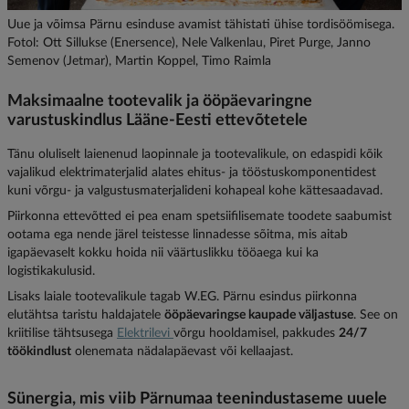
Uue ja võimsa Pärnu esinduse avamist tähistati ühise tordisöömisega.
Fotol: Ott Sillukse (Enersence), Nele Valkenlau, Piret Purge, Janno
Semenov (Jetmar), Martin Koppel, Timo Raimla
Maksimaalne tootevalik ja ööpäevaringne
varustuskindlus Lääne-Eesti ettevõtetele
Tänu oluliselt laienenud laopinnale ja tootevalikule, on edaspidi kõik
vajalikud elektrimaterjalid alates ehitus- ja tööstuskomponentidest
kuni võrgu- ja valgustusmaterjalideni kohapeal kohe kättesaadavad.
Piirkonna ettevõtted ei pea enam spetsiifilisemate toodete saabumist
ootama ega nende järel teistesse linnadesse sõitma, mis aitab
igapäevaselt kokku hoida nii väärtuslikku tööaega kui ka
logistikakulusid.
Lisaks laiale tootevalikule tagab W.EG. Pärnu esindus piirkonna
elutähtsa taristu haldajatele
ööpäevaringse kaupade väljastuse
. See on
kriitilise tähtsusega
Elektrilevi
võrgu hooldamisel, pakkudes
24/7
töökindlust
olenemata nädalapäevast või kellaajast.
Sünergia, mis viib Pärnumaa teenindustaseme uuele