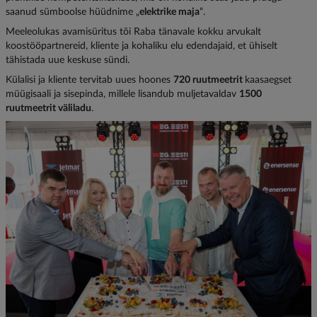
saanud sümboolse hüüdnime „
elektrike maja
“.
Meeleolukas avamisüritus tõi Raba tänavale kokku arvukalt
koostööpartnereid, kliente ja kohaliku elu edendajaid, et ühiselt
tähistada uue keskuse sündi.
Külalisi ja kliente tervitab uues hoones
720 ruutmeetrit
kaasaegset
müügisaali ja sisepinda, millele lisandub muljetavaldav
1500
ruutmeetrit väliladu
.