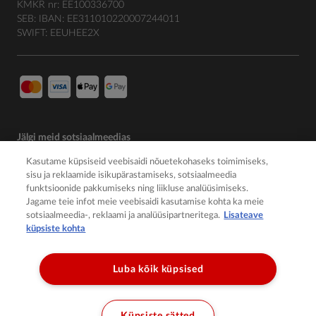
KMKR nr: EE100336700
SEB: IBAN: EE311010220007244011
SWIFT: EEUHEE2X
Jälgi meid sotsiaalmeedias
Kasutame küpsiseid veebisaidi nõuetekohaseks toimimiseks,
sisu ja reklaamide isikupärastamiseks, sotsiaalmeedia
funktsioonide pakkumiseks ning liikluse analüüsimiseks.
Jagame teie infot meie veebisaidi kasutamise kohta ka meie
sotsiaalmeedia-, reklaami ja analüüsipartneritega.
Lisateave
küpsiste kohta
Luba kõik küpsised
© 2026 Member of the Würth Group
Küpsiste sätted