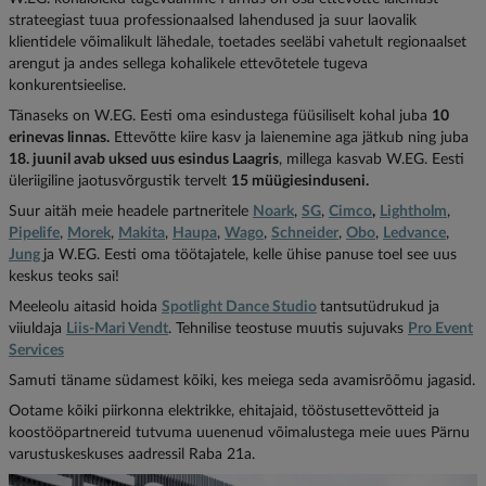
strateegiast tuua professionaalsed lahendused ja suur laovalik
klientidele võimalikult lähedale, toetades seeläbi vahetult regionaalset
arengut ja andes sellega kohalikele ettevõtetele tugeva
konkurentsieelise.
Tänaseks on W.EG. Eesti oma esindustega füüsiliselt kohal juba
10
erinevas linnas.
Ettevõtte kiire kasv ja laienemine aga jätkub ning juba
18. juunil avab uksed uus esindus Laagris
, millega kasvab W.EG. Eesti
üleriigiline jaotusvõrgustik tervelt
15 müügiesinduseni.
Suur aitäh meie headele partneritele
Noark
,
SG
,
Cimco
,
Lightholm
,
Pipelife
,
Morek
,
Makita
,
Haupa
,
Wago
,
Schneider
,
Obo
,
Ledvance
,
Jung
ja W.EG. Eesti oma töötajatele, kelle ühise panuse toel see uus
keskus teoks sai!
Meeleolu aitasid hoida
Spotlight Dance Studio
tantsutüdrukud ja
viiuldaja
Liis-Mari Vendt
. Tehnilise teostuse muutis sujuvaks
Pro Event
Services
Samuti täname südamest kõiki, kes meiega seda avamisrõõmu jagasid.
Ootame kõiki piirkonna elektrikke, ehitajaid, tööstusettevõtteid ja
koostööpartnereid tutvuma uuenenud võimalustega meie uues Pärnu
varustuskeskuses aadressil Raba 21a.