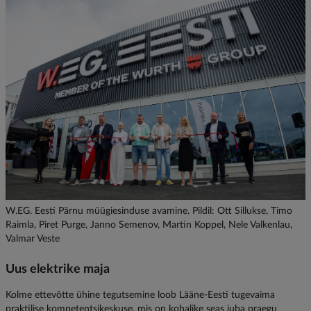
W.EG. Eesti Pärnu müügiesinduse avamine. Pildil: Ott Sillukse, Timo
Raimla, Piret Purge, Janno Semenov, Martin Koppel, Nele Valkenlau,
Valmar Veste
Uus elektrike maja
Kolme ettevõtte ühine tegutsemine loob Lääne-Eesti tugevaima
praktilise kompetentsikeskuse, mis on kohalike seas juba praegu