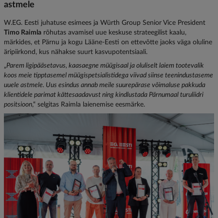
astmele
W.EG. Eesti juhatuse esimees ja Würth Group Senior Vice President
Timo Raimla
rõhutas avamisel uue keskuse strateegilist kaalu,
märkides, et Pärnu ja kogu Lääne-Eesti on ettevõtte jaoks väga oluline
äripiirkond, kus nähakse suurt kasvupotentsiaali.
„
Parem ligipääsetavus, kaasaegne müügisaal ja oluliselt laiem tootevalik
koos meie tipptasemel müügispetsialistidega viivad siinse teenindustaseme
uuele astmele. Uus esindus annab meile suurepärase võimaluse pakkuda
klientidele parimat kättesaadavust ning kindlustada Pärnumaal turuliidri
positsioon
,“ selgitas Raimla laienemise eesmärke.