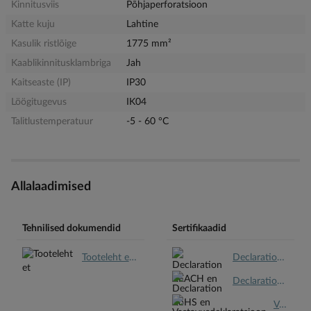
Kinnitusviis
Põhjaperforatsioon
Katte kuju
Lahtine
Kasulik ristlõige
1775 mm²
Kaablikinnitusklambriga
Jah
Kaitseaste (IP)
IP30
Löögitugevus
IK04
Talitlustemperatuur
-5 - 60 °C
Allalaadimised
Tehnilised dokumendid
Sertifikaadid
Tooteleht et.pdf
Declaration REACH en.pdf
Declaration RoHS en.pdf
Vastavusdeklaratsioon et.pdf