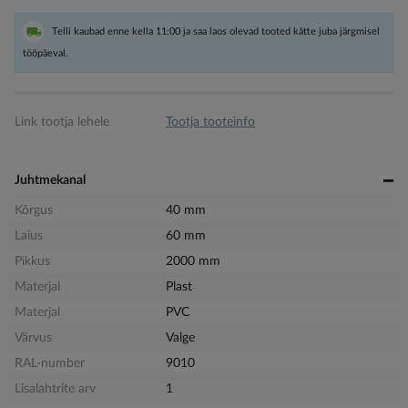
Telli kaubad enne kella 11:00 ja saa laos olevad tooted kätte juba järgmisel
tööpäeval.
Link tootja lehele
Tootja tooteinfo
Juhtmekanal
Kõrgus
40 mm
Laius
60 mm
Pikkus
2000 mm
Materjal
Plast
Materjal
PVC
Värvus
Valge
RAL-number
9010
Lisalahtrite arv
1