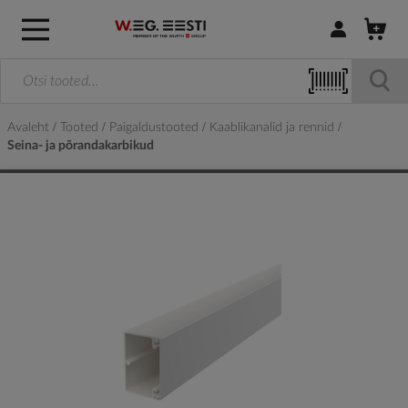
Logi sisse / R
Avaleht
Tooted
Paigaldustooted
Kaablikanalid ja rennid
Seina- ja põrandakarbikud
Skip
to
the
end
of
the
images
gallery