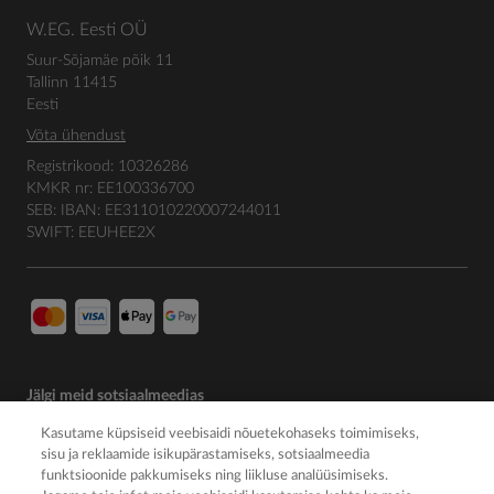
W.EG. Eesti OÜ
Suur-Sõjamäe põik 11
Tallinn 11415
Eesti
Võta ühendust
Registrikood: 10326286
KMKR nr: EE100336700
SEB: IBAN: EE311010220007244011
SWIFT: EEUHEE2X
Jälgi meid sotsiaalmeedias
Kasutame küpsiseid veebisaidi nõuetekohaseks toimimiseks,
sisu ja reklaamide isikupärastamiseks, sotsiaalmeedia
funktsioonide pakkumiseks ning liikluse analüüsimiseks.