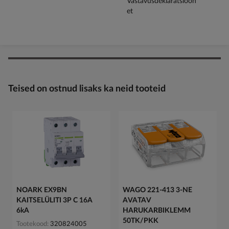
Teised on ostnud lisaks ka neid tooteid
NOARK EX9BN
WAGO 221-413 3-NE
KAITSELÜLITI 3P C 16A
AVATAV
6kA
HARUKARBIKLEMM
50TK/PKK
Tootekood
320824005