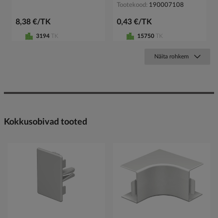
Tootekood
190007108
8,38 €/TK
0,43 €/TK
3194
TK
15750
TK
Näita rohkem
Kokkusobivad tooted