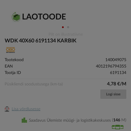
Skip
Pilt on illustratiivne
to
WDK 40X60 6191134 KARBIK
the
beginning
of
Tootekood
140049075
the
EAN
4012196794355
images
Tootja ID
6191134
gallery
4,78 €/M
Püsikliendi soodustusega (km-ta)
Logi sisse
Lisa võrdlusesse
Saadavus Ülemiste müügi- ja logistikakeskuses
146
M