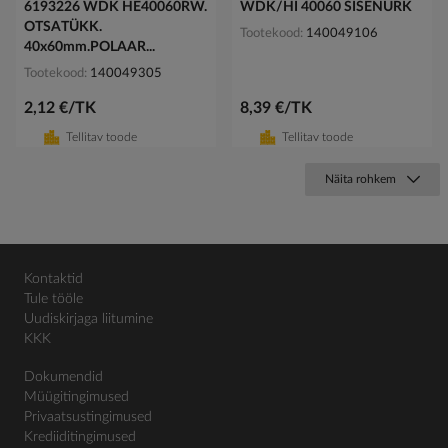
6193226 WDK HE40060RW.
WDK/HI 40060 SISENURK
OTSATÜKK.
Tootekood
140049106
40x60mm.POLAAR...
Tootekood
140049305
2,12 €/TK
8,39 €/TK
Tellitav toode
Tellitav toode
Näita rohkem
Kontaktid
Tule tööle
Uudiskirjaga liitumine
KKK
Dokumendid
Müügitingimused
Privaatsustingimused
Krediiditingimused