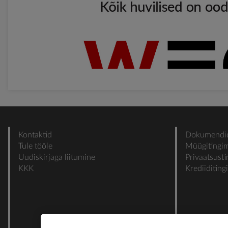
Kontaktid
Dokumendi
Tule tööle
Müügitingi
Uudiskirjaga liitumine
Privaatsust
KKK
Krediiditin