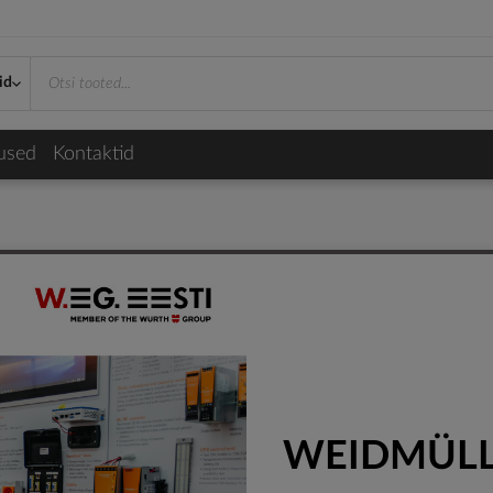
id
used
Kontaktid
WEIDMÜL