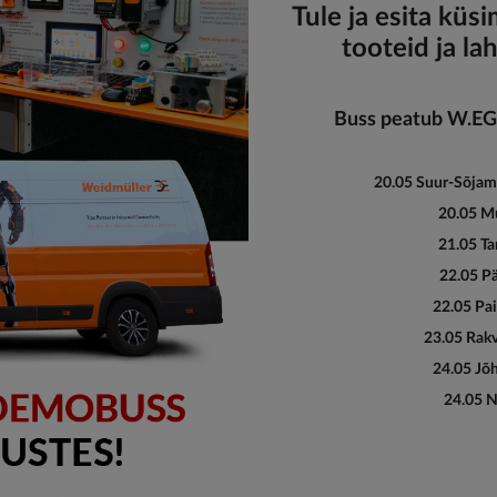
Tule ja esita küs
tooteid ja l
Buss peatub W.EG. 
20.05 Suur-Sõjamä
20.05 Mu
21.05 Ta
22.05 Pä
22.05 Pai
23.05 Rakv
24.05 Jõh
24.05 N