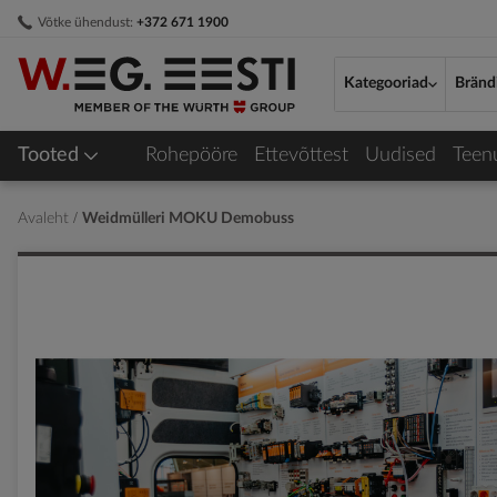
Skip
Võtke ühendust:
+372 671 1900
to
Content
Kategooriad
Bränd
Tooted
Rohepööre
Ettevõttest
Uudised
Teen
Avaleht
Weidmülleri MOKU Demobuss