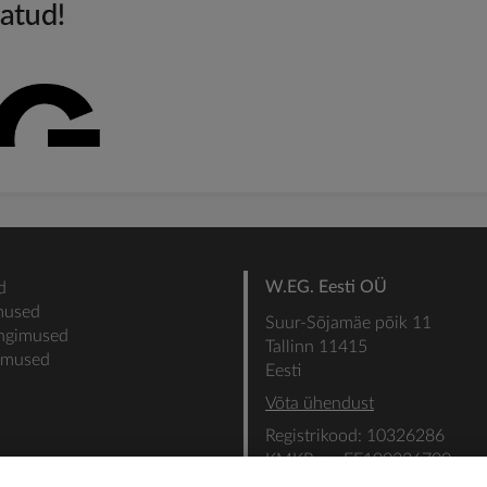
W.EG. Eesti OÜ
d
mused
Suur-Sõjamäe põik 11
ingimused
Tallinn 11415
gimused
Eesti
Võta ühendust
Registrikood: 10326286
KMKR nr: EE100336700
SEB: IBAN: EE31101022000