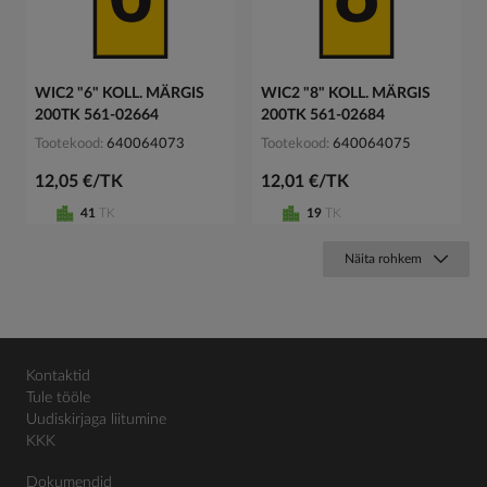
WIC2 "6" KOLL. MÄRGIS
WIC2 "8" KOLL. MÄRGIS
200TK 561-02664
200TK 561-02684
Tootekood
640064073
Tootekood
640064075
12,05 €/TK
12,01 €/TK
41
TK
19
TK
Näita rohkem
Kontaktid
Tule tööle
Uudiskirjaga liitumine
KKK
Dokumendid