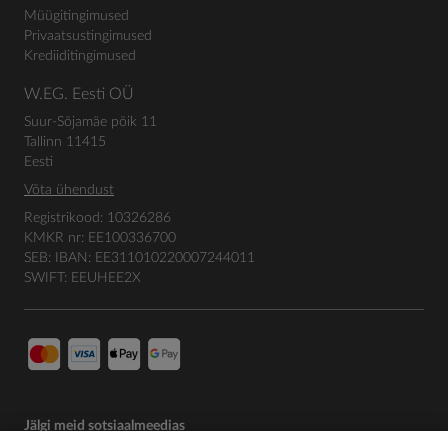
Müügitingimused
Privaatsustingimused
Krediiditingimused
W.EG. Eesti OÜ
Suur-Sõjamäe põik 11
Tallinn 11415
Eesti
Võta ühendust
Registrikood: 10326286
KMKR nr: EE100336700
SEB: IBAN: EE311010220007244011
SWIFT: EEUHEE2X
Jälgi meid sotsiaalmeedias