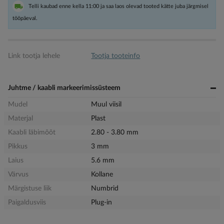
Telli kaubad enne kella 11:00 ja saa laos olevad tooted kätte juba järgmisel
tööpäeval.
Link tootja lehele
Tootja tooteinfo
Juhtme / kaabli markeerimissüsteem
Mudel
Muul viisil
Materjal
Plast
Kaabli läbimõõt
2.80 - 3.80 mm
Pikkus
3 mm
Laius
5.6 mm
Värvus
Kollane
Märgistuse liik
Numbrid
Paigaldusviis
Plug-in