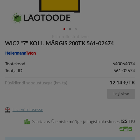
Skip
Pilt on illustratiivne
to
WIC2 "7" KOLL. MÄRGIS 200TK 561-02674
the
beginning
of
Tootekood
640064074
the
Tootja ID
561-02674
images
gallery
12,14 €/TK
Püsikliendi soodustusega (km-ta)
Logi sisse
Lisa võrdlusesse
Saadavus Ülemiste müügi- ja logistikakeskuses
25
TK