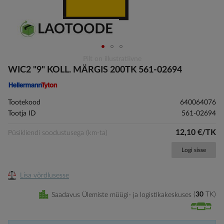
Skip
Pilt on illustratiivne
to
WIC2 "9" KOLL. MÄRGIS 200TK 561-02694
the
beginning
of
Tootekood
640064076
the
Tootja ID
561-02694
images
gallery
12,10 €/TK
Püsikliendi soodustusega (km-ta)
Logi sisse
Lisa võrdlusesse
Saadavus Ülemiste müügi- ja logistikakeskuses
30
TK