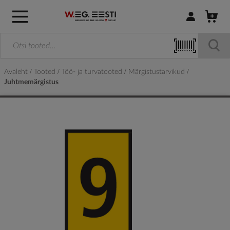
Logi sisse / R
Avaleht
Tooted
Töö- ja turvatooted
Märgistustarvikud
Juhtmemärgistus
Skip
to
the
end
of
the
images
gallery