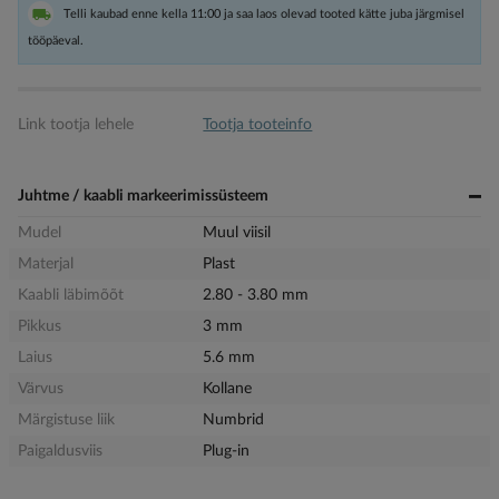
Telli kaubad enne kella 11:00 ja saa laos olevad tooted kätte juba järgmisel
tööpäeval.
Link tootja lehele
Tootja tooteinfo
Juhtme / kaabli markeerimissüsteem
Mudel
Muul viisil
Materjal
Plast
Kaabli läbimõõt
2.80 - 3.80 mm
Pikkus
3 mm
Laius
5.6 mm
Värvus
Kollane
Märgistuse liik
Numbrid
Paigaldusviis
Plug-in