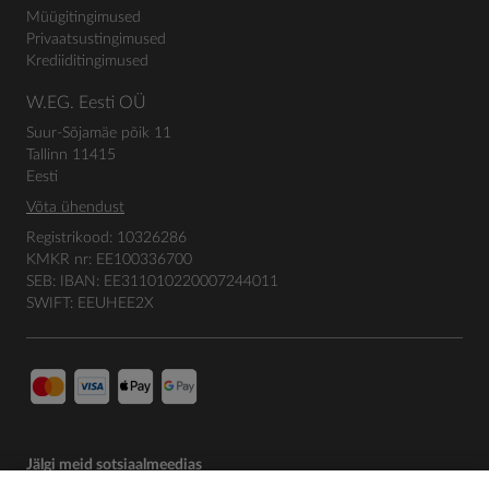
Müügitingimused
Privaatsustingimused
Krediiditingimused
W.EG. Eesti OÜ
Suur-Sõjamäe põik 11
Tallinn 11415
Eesti
Võta ühendust
Registrikood: 10326286
KMKR nr: EE100336700
SEB: IBAN: EE311010220007244011
SWIFT: EEUHEE2X
Jälgi meid sotsiaalmeedias