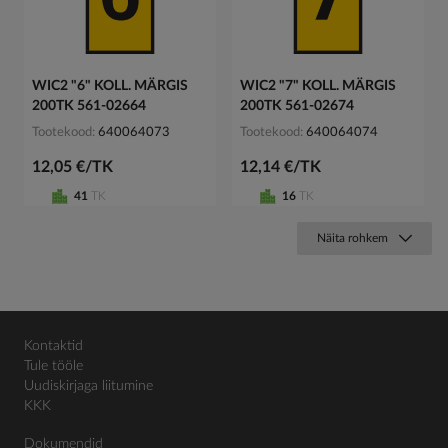
WIC2 "6" KOLL. MÄRGIS
WIC2 "7" KOLL. MÄRGIS
200TK 561-02664
200TK 561-02674
Tootekood
640064073
Tootekood
640064074
12,05 €/TK
12,14 €/TK
41
TK
16
TK
Näita rohkem
Kontaktid
Tule tööle
Uudiskirjaga liitumine
KKK
Dokumendid