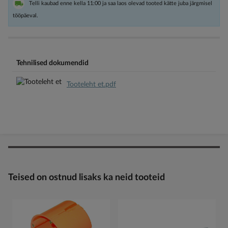
Telli kaubad enne kella 11:00 ja saa laos olevad tooted kätte juba järgmisel
tööpäeval.
Tehnilised dokumendid
Tooteleht et.pdf
Teised on ostnud lisaks ka neid tooteid