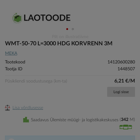
Skip
Pilt on illustratiivne
to
WMT-50-70 L=3000 HDG KORVRENN 3M
the
MEKA
beginning
of
Tootekood
14120600280
the
Tootja ID
1448507
images
gallery
6,21 €/M
Püsikliendi soodustusega (km-ta)
Logi sisse
Lisa võrdlusesse
Saadavus Ülemiste müügi- ja logistikakeskuses
342
M