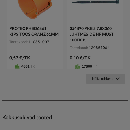
PROTEC PHSD6861
054890 PKB S 7.8X360
KIPSITOOS ORANŽ 61MM
JUHTMESIDE HF MUST
100TK P...
Tootekood
110851007
Tootekood
130851064
0,52 €/TK
0,10 €/TK
4831
TK
17800
TK
Näita rohkem
Kokkusobivad tooted