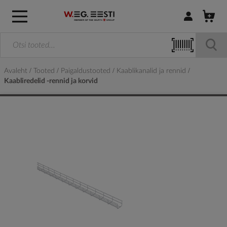
Logi sisse / R
Avaleht
Tooted
Paigaldustooted
Kaablikanalid ja rennid
Kaabliredelid -rennid ja korvid
Skip
to
the
end
of
the
images
gallery