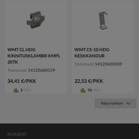
WMT CL HDG
WMT CS-10 HDG
KINNITUSKLAMBRI KMPL
KESKKANDUR
20TK
Tootekood
14120600289
Tootekood
14120600159
34,41 €/PKK
22,53 €/PKK
5
PKK
70
PKK
Näita rohkem
Kontaktid