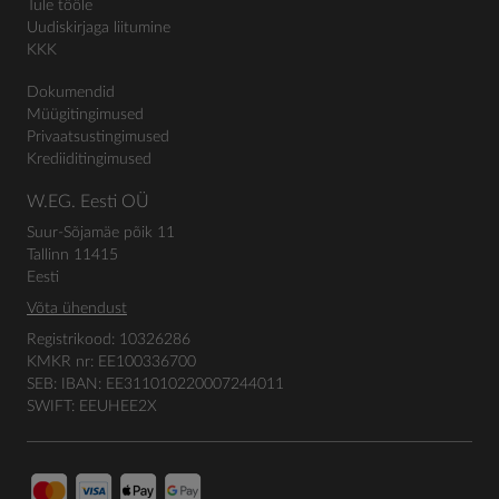
Tule tööle
Uudiskirjaga liitumine
KKK
Dokumendid
Müügitingimused
Privaatsustingimused
Krediiditingimused
W.EG. Eesti OÜ
Suur-Sõjamäe põik 11
Tallinn 11415
Eesti
Võta ühendust
Registrikood: 10326286
KMKR nr: EE100336700
SEB: IBAN: EE311010220007244011
SWIFT: EEUHEE2X