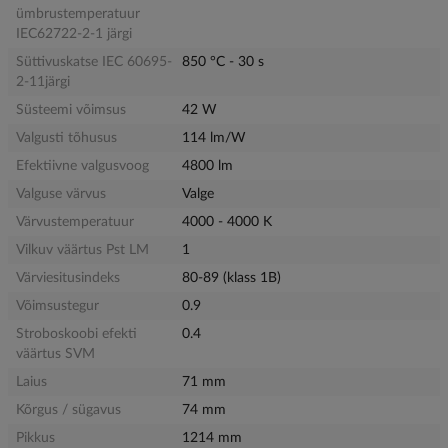
ümbrustemperatuur
IEC62722-2-1 järgi
Süttivuskatse IEC 60695-
850 °C - 30 s
2-11järgi
Süsteemi võimsus
42 W
Valgusti tõhusus
114 lm/W
Efektiivne valgusvoog
4800 lm
Valguse värvus
Valge
Värvustemperatuur
4000 - 4000 K
Vilkuv väärtus Pst LM
1
Värviesitusindeks
80-89 (klass 1B)
Võimsustegur
0.9
Stroboskoobi efekti
0.4
väärtus SVM
Laius
71 mm
Kõrgus / sügavus
74 mm
Pikkus
1214 mm