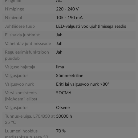
Pinge liik
AC
Nimipinge
220 - 240 V
Nimivool
105 - 190 mA
Juhtliidese tüüp
LED-valgusti voolujuhtimisega seadis
Ei sisalda juhtimist
Jah
Vahetatav juhtimisseade
Jah
Reguleerimisfunktsioon
Jah
puudub
Valguse hajutaja
Ilma
Valgusjaotus
Sümmeetriline
Valgusvoo nurk
Eriti lai valgusvoo nurk >80°
Värvi konsistents
SDCM6
(McAdam'i ellips)
Valgusjaotus
Otsene
Tunnus-eluiga. L70/B50 at
50000 h
25 °C
Luumeni hooldus
70 %
mediaankasutusega 50