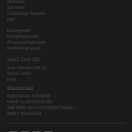
Kontaktid
Tule tööle
Uudiskirjaga liitumine
KKK
Dokumendid
Müügitingimused
Privaatsustingimused
Krediiditingimused
W.EG. Eesti OÜ
Suur-Sõjamäe põik 11
Tallinn 11415
Eesti
Võta ühendust
Registrikood: 10326286
KMKR nr: EE100336700
SEB: IBAN: EE311010220007244011
SWIFT: EEUHEE2X