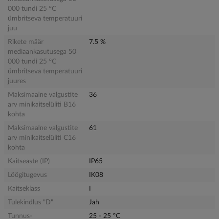
000 tundi 25 °C
ümbritseva temperatuuri
juu
Rikete määr
7.5 %
mediaankasutusega 50
000 tundi 25 °C
ümbritseva temperatuuri
juures
Maksimaalne valgustite
36
arv minikaitselüliti B16
kohta
Maksimaalne valgustite
61
arv minikaitselüliti C16
kohta
Kaitseaste (IP)
IP65
Löögitugevus
IK08
Kaitseklass
I
Tulekindlus "D"
Jah
Tunnus-
25 - 25 °C