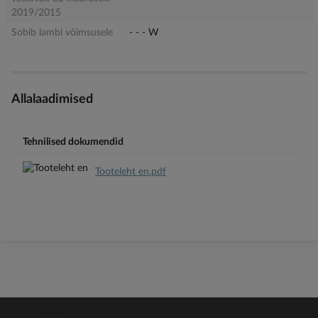
2019/2015
Sobib lambi võimsusele
- - - W
Allalaadimised
Tehnilised dokumendid
Tooteleht en.pdf