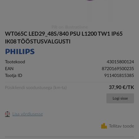
Skip
Pilt on illustratiivne
to
WT065C LED29_48S/840 PSU L1200 TW1 IP65
the
IK08 TÖÖSTUSVALGUSTI
beginning
of
the
Tootekood
43015800124
images
EAN
8720169500235
gallery
Tootja ID
911401815385
37,90 €/TK
Püsikliendi soodustusega (km-ta)
Logi sisse
Lisa võrdlusesse
Tellitav toode