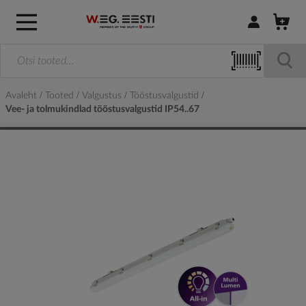
Logi sisse / R
Avaleht
Tooted
Valgustus
Tööstusvalgustid
Vee- ja tolmukindlad tööstusvalgustid IP54..67
Skip
to
the
end
of
the
images
gallery