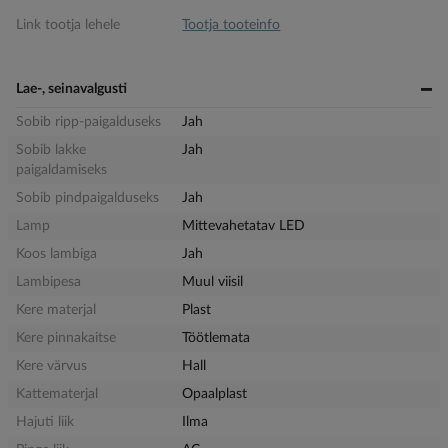
Link tootja lehele
Tootja tooteinfo
Lae-, seinavalgusti
Sobib ripp-paigalduseks
Jah
Sobib lakke
Jah
paigaldamiseks
Sobib pindpaigalduseks
Jah
Lamp
Mittevahetatav LED
Koos lambiga
Jah
Lambipesa
Muul viisil
Kere materjal
Plast
Kere pinnakaitse
Töötlemata
Kere värvus
Hall
Kattematerjal
Opaalplast
Hajuti liik
Ilma