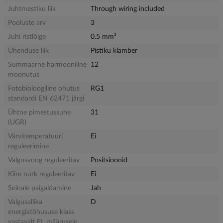
Juhtmestiku liik
Through wiring included
Pooluste arv
3
Juhi ristlõige
0.5 mm²
Ühenduse liik
Pistiku klamber
Summaarne harmooniline
12
moonutus
Fotobioloogiline ohutus
RG1
standardi EN 62471 järgi
Ühtne pimestussuhe
31
(UGR)
Värvitemperatuuri
Ei
reguleerimine
Valgusvoog reguleeritav
Positsioonid
Kiire nurk reguleeritav
Ei
Seinale paigaldamine
Jah
Valgusallika
D
energiatõhususe klass
vastavalt EL määrusele