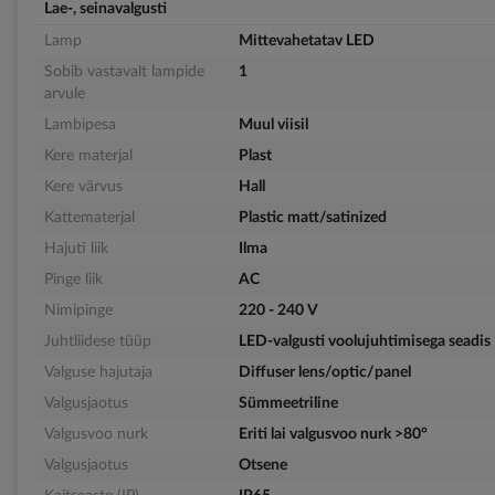
Lae-, seinavalgusti
Lamp
Mittevahetatav LED
Sobib vastavalt lampide
1
arvule
Lambipesa
Muul viisil
Kere materjal
Plast
Kere värvus
Hall
Kattematerjal
Plastic matt/satinized
Hajuti liik
Ilma
Pinge liik
AC
Nimipinge
220 - 240 V
Juhtliidese tüüp
LED-valgusti voolujuhtimisega seadis
Valguse hajutaja
Diffuser lens/optic/panel
Valgusjaotus
Sümmeetriline
Valgusvoo nurk
Eriti lai valgusvoo nurk >80°
Valgusjaotus
Otsene