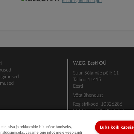
Kasutusjuhend en.pdf
W.EG. Eesti OÜ
d
mused
Suur-Sõjamäe põik 11
ingimused
Tallinn 11415
gimused
Eesti
Võta ühendust
Registrikood: 10326286
KMKR nr: EE100336700
SEB: IBAN: EE31101022000
SWIFT: EEUHEE2X
ks, sisu ja reklaamide isikupärastamiseks,
Luba kõik küpsi
analüüsimiseks. Jagame teie infot meie veebisaidi