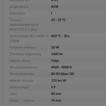
Kaitseaste (IP)
IP65
Löögitugevus
IK08
Kaitseklass
I
Tunnus-
25 - 25 °C
ümbrustemperatuur
IEC62722-2-1 järgi
Süttivuskatse IEC 60695-2-
850 °C - 30 s
11järgi
Süsteemi võimsus
26 W
Efektiivne valgusvoog
3400 lm
Valguse värvus
Valge
Värvustemperatuur
4000 - 4000 K
Värviesitusindeks
80-89 (klass 1B)
Valgusti tõhusus
131 lm/W
Võimsustegur
0.9
Laius
80 mm
Kõrgus / sügavus
76 mm