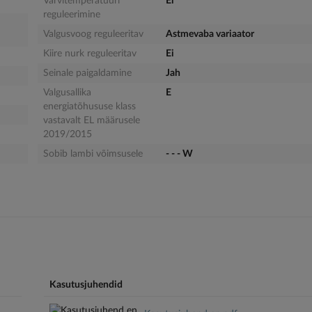
Värvitemperatuuri
Ei
reguleerimine
Valgusvoog reguleeritav
Astmevaba variaator
Kiire nurk reguleeritav
Ei
Seinale paigaldamine
Jah
Valgusallika
E
energiatõhususe klass
vastavalt EL määrusele
2019/2015
Sobib lambi võimsusele
- - - W
Kasutusjuhendid