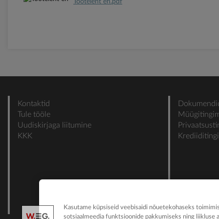
Tooteleht en.pdf
Kontaktid
Dokumendi
Tule tööle
Müügitingi
Uudiskirjaga liitumine
Privaatsust
KKK
Krediiditin
Kasutame küpsiseid veebisaidi nõuetekohaseks toimimise
sotsiaalmeedia funktsioonide pakkumiseks ning liikluse 