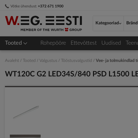
Skip
Võtke ühendust:
+372 671 1900
to
Content
Kategooriad
Bränd
Tooted
Rohepööre
Ettevõttest
Uudised
Teen
Avaleht
Tooted
Valgustus
Tööstusvalgustid
Vee- ja tolmukindlad 
WT120C G2 LED34S/840 PSD L1500 
Skip
to
the
end
of
the
images