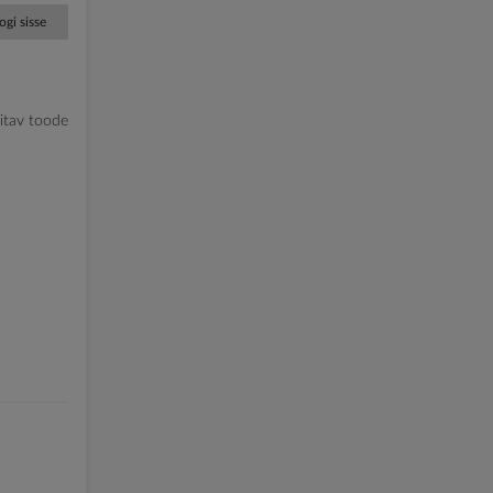
ogi sisse
litav toode