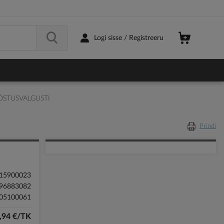
Logi sisse / Registreeru
ÖSTUSVALGUSTI
Prindi
15900023
96883082
05100061
,94 €/TK