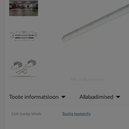
gallery
Skip
Pilt on illustratiivne
to
the
Toote informatsioon
Allalaadimised
beginning
of
the
images
Link tootja lehele
Tootja tooteinfo
gallery