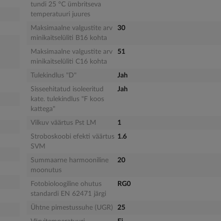
tundi 25 °C ümbritseva
temperatuuri juures
Maksimaalne valgustite arv
30
minikaitselüliti B16 kohta
Maksimaalne valgustite arv
51
minikaitselüliti C16 kohta
Tulekindlus "D"
Jah
Sisseehitatud isoleeritud
Jah
kate. tulekindlus "F koos
kattega"
Vilkuv väärtus Pst LM
1
Stroboskoobi efekti väärtus
1.6
SVM
Summaarne harmooniline
20
moonutus
Fotobioloogiline ohutus
RG0
standardi EN 62471 järgi
Ühtne pimestussuhe (UGR)
25