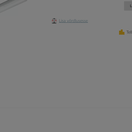
L
Lisa võrdlusesse
Tel