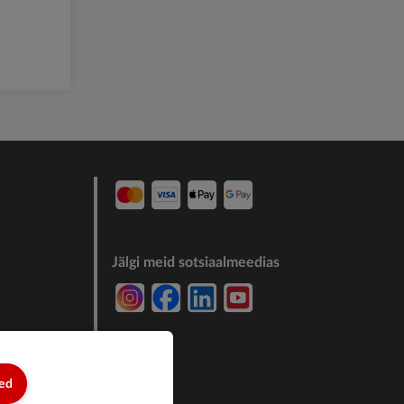
Jälgi meid sotsiaalmeedias
7244011
sed