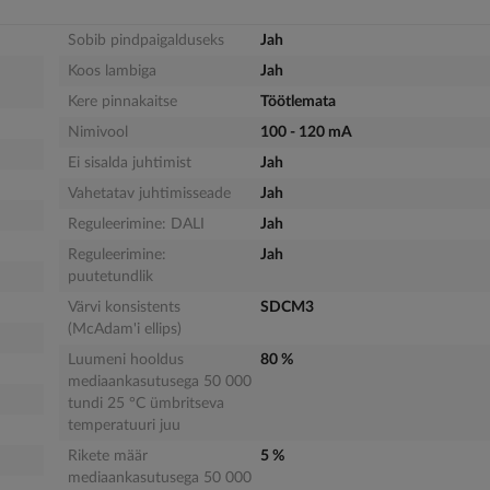
Sobib pindpaigalduseks
Jah
Koos lambiga
Jah
Kere pinnakaitse
Töötlemata
Nimivool
100 - 120 mA
Ei sisalda juhtimist
Jah
Vahetatav juhtimisseade
Jah
Reguleerimine: DALI
Jah
Reguleerimine:
Jah
puutetundlik
Värvi konsistents
SDCM3
(McAdam'i ellips)
Luumeni hooldus
80 %
mediaankasutusega 50 000
tundi 25 °C ümbritseva
temperatuuri juu
Rikete määr
5 %
mediaankasutusega 50 000