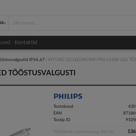
id
used
Kontaktid
tööstusvalgustid IP54..67
WT120C G2 LED34S/840 PSD L1500 LED TÖ
LED TÖÖSTUSVALGUSTI
Tootekood
430
EAN
87186
Tootja ID
9105
136
Püsikliendi soodustusega (km-ta)