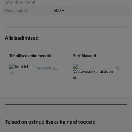
rakenduse korral
Nimipinge U
500 V
Allalaadimised
Tehnilised dokumendid
Sertifikaadid
Tooteleht et.pdf
Vastavusdeklaratsioon et.pdf
Teised on ostnud lisaks ka neid tooteid