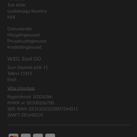
Tule tööle
Uudiskirjaga liitumine
KKK
Dokumendid
Müügitingimused
Privaatsustingimused
Krediiditingimused
W.EG. Eesti OÜ
Suur-Sõjamäe põik 11
Tallinn 11415
Eesti
Võta ühendust
Registrikood: 10326286
KMKR nr: EE100336700
SEB: IBAN: EE311010220007244011
SWIFT: EEUHEE2X