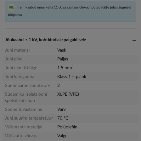
Telli kaubad enne kella 11:00 ja saa laos olevad tooted kätte juba järgmisel
tööpäeval.
Jõukaabel < 1 kV, kohtkindlale paigaldisele
Juhi materjal
Vask
Juhi pind
Paljas
Juhi nimiristlõige
1.5 mm²
Juhi kategooria
Klass 1 = plank
Summaarne soonte arv
2
Südamiku isolatsiooni
XLPE (VPE)
spetsifikatsioon
Soone tuvastamine
Värv
Juhi suurim temperatuur
70 °C
Välismantli materjal
Polüolefiin
Väliskatte värvus
Valge