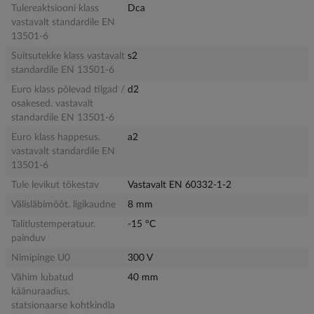
Tulereaktsiooni klass
Dca
vastavalt standardile EN
13501-6
Suitsutekke klass vastavalt
s2
standardile EN 13501-6
Euro klass põlevad tilgad /
d2
osakesed. vastavalt
standardile EN 13501-6
Euro klass happesus.
a2
vastavalt standardile EN
13501-6
Tule levikut tõkestav
Vastavalt EN 60332-1-2
Välisläbimõõt. ligikaudne
8 mm
Talitlustemperatuur.
-15 °C
painduv
Nimipinge U0
300 V
Vähim lubatud
40 mm
käänuraadius.
statsionaarse kohtkindla