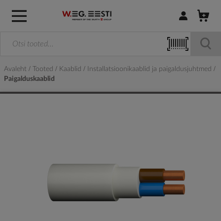
Logi sisse / R
Avaleht
Tooted
Kaablid
Installatsioonikaablid ja paigaldusjuhtmed
Paigalduskaablid
Skip
to
the
end
of
the
images
gallery