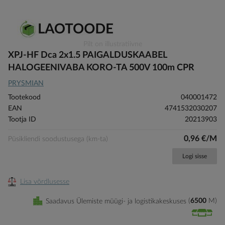
Skip
Pilt on illustratiivne
to
XPJ-HF Dca 2x1.5 PAIGALDUSKAABEL
the
HALOGEENIVABA KORO-TA 500V 100m CPR
beginning
PRYSMIAN
of
the
Tootekood
040001472
images
EAN
4741532030207
gallery
Tootja ID
20213903
0,96 €/M
Püsikliendi soodustusega (km-ta)
Logi sisse
Lisa võrdlusesse
Saadavus Ülemiste müügi- ja logistikakeskuses
6500
M