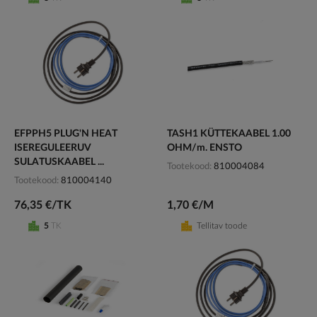
EFPPH5 PLUG'N HEAT
TASH1 KÜTTEKAABEL 1.00
ISEREGULEERUV
OHM/m. ENSTO
SULATUSKAABEL ...
Tootekood
810004084
Tootekood
810004140
76,35 €/TK
1,70 €/M
5
TK
Tellitav toode