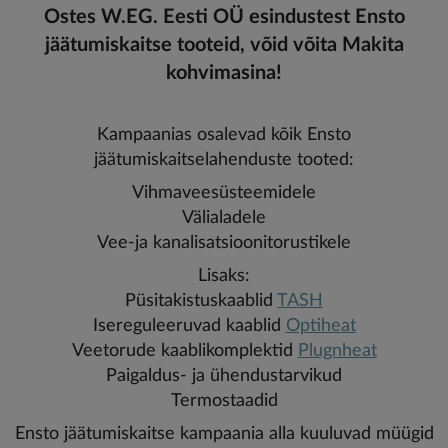
Ostes W.EG. Eesti OÜ esindustest Ensto
jäätumiskaitse tooteid, võid võita Makita
kohvimasina!
Kampaanias osalevad kõik Ensto
jäätumiskaitselahenduste tooted:
Vihmaveesüsteemidele
Välialadele
Vee-ja kanalisatsioonitorustikele
Lisaks:
Püsitakistuskaablid
TASH
Isereguleeruvad kaablid
Optiheat
Veetorude kaablikomplektid
Plugnheat
Paigaldus- ja ühendustarvikud
Termostaadid
Ensto jäätumiskaitse kampaania alla kuuluvad müügid