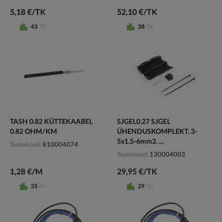
5,18 €/TK
52,10 €/TK
43
TK
38
TK
TASH 0.82 KÜTTEKAABEL
SJGEL0.27 SJGEL
0.82 OHM/KM
ÜHENDUSKOMPLEKT. 3-
5x1.5-6mm2. ...
Tootekood
810004074
Tootekood
130004003
1,28 €/M
29,95 €/TK
35
M
29
TK