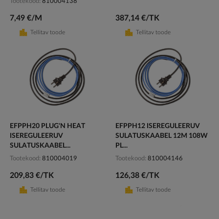
Tootekood
810004138
7,49 €/M
387,14 €/TK
Tellitav toode
Tellitav toode
EFPPH20 PLUG'N HEAT
EFPPH12 ISEREGULEERUV
ISEREGULEERUV
SULATUSKAABEL 12M 108W
SULATUSKAABEL...
PL...
Tootekood
810004019
Tootekood
810004146
209,83 €/TK
126,38 €/TK
Tellitav toode
Tellitav toode