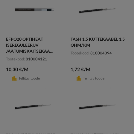
EFPO20 OPTIHEAT
TASH 1.5 KÜTTEKAABEL 1.5
ISEREGULEERUV
OHM/KM
JÄÄTUMISKAITSEKAA...
Tootekood
810004094
Tootekood
810004121
10,30 €/M
1,72 €/M
Tellitav toode
Tellitav toode