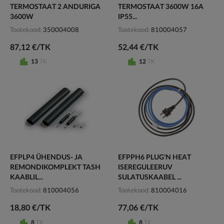
TERMOSTAAT 2 ANDURIGA
TERMOSTAAT 3600W 16A
3600W
IP55...
Tootekood
350004008
Tootekood
810004057
87,12 €/TK
52,44 €/TK
13
TK
12
TK
EFPLP4 ÜHENDUS- JA
EFPPH6 PLUG'N HEAT
REMONDIKOMPLEKT TASH
ISEREGULEERUV
KAABLIL...
SULATUSKAABEL ...
Tootekood
810004056
Tootekood
810004016
18,80 €/TK
77,06 €/TK
8
TK
8
TK