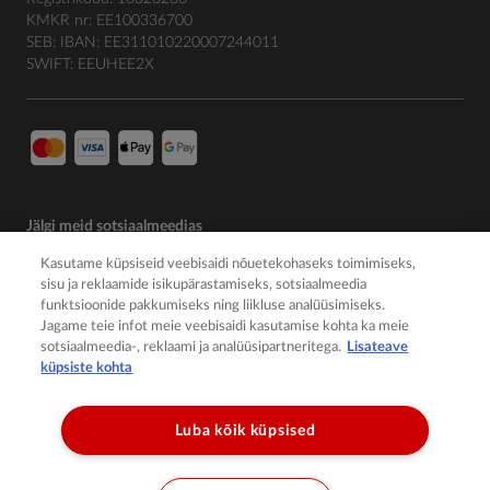
KMKR nr: EE100336700
SEB: IBAN: EE311010220007244011
SWIFT: EEUHEE2X
Jälgi meid sotsiaalmeedias
Kasutame küpsiseid veebisaidi nõuetekohaseks toimimiseks,
sisu ja reklaamide isikupärastamiseks, sotsiaalmeedia
funktsioonide pakkumiseks ning liikluse analüüsimiseks.
Jagame teie infot meie veebisaidi kasutamise kohta ka meie
sotsiaalmeedia-, reklaami ja analüüsipartneritega.
Lisateave
küpsiste kohta
Luba kõik küpsised
© 2026 Member of the Würth Group