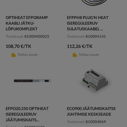
OPTIHEAT EFPORAMP
EFPPH8 PLUG'N HEAT
KAABLI JÄTKU-
ISEREGULEERUV
LÕPUKOMPLEKT
SULATUSKAABEL ...
Tootekood
81000400025
Tootekood
810004141
108,70 €/TK
112,26 €/TK
Tellitav toode
Tellitav toode
EFPO20.250 OPTIHEAT
ECO900 JÄÄTUMISKAITSE
ISEREGULEERUV
JUHTIMISE KESKSEADE
JÄÄTUMISKAITS...
Tootekood
810004069