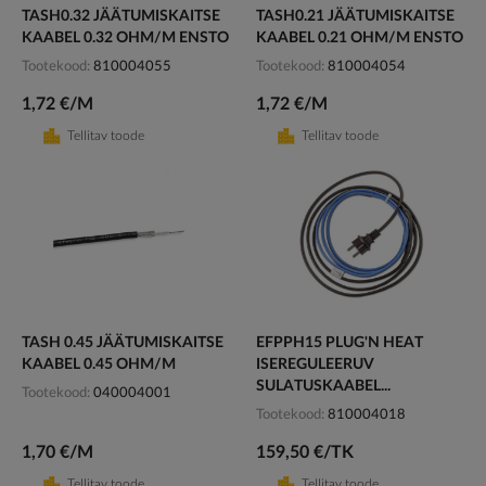
TASH0.32 JÄÄTUMISKAITSE
TASH0.21 JÄÄTUMISKAITSE
KAABEL 0.32 OHM/M ENSTO
KAABEL 0.21 OHM/M ENSTO
Tootekood
810004055
Tootekood
810004054
1,72 €/M
1,72 €/M
Tellitav toode
Tellitav toode
TASH 0.45 JÄÄTUMISKAITSE
EFPPH15 PLUG'N HEAT
KAABEL 0.45 OHM/M
ISEREGULEERUV
SULATUSKAABEL...
Tootekood
040004001
Tootekood
810004018
1,70 €/M
159,50 €/TK
Tellitav toode
Tellitav toode