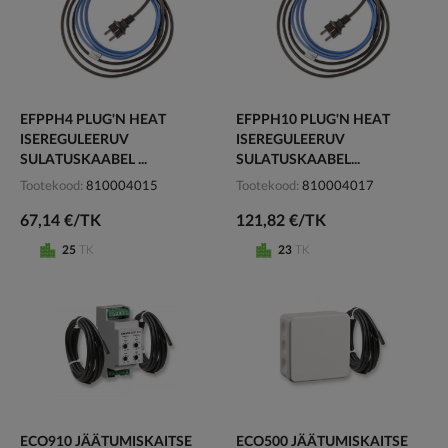
EFPPH4 PLUG'N HEAT
EFPPH10 PLUG'N HEAT
ISEREGULEERUV
ISEREGULEERUV
SULATUSKAABEL ...
SULATUSKAABEL...
Tootekood
810004015
Tootekood
810004017
67,14 €/TK
121,82 €/TK
25
TK
23
TK
ECO910 JÄÄTUMISKAITSE
ECO500 JÄÄTUMISKAITSE