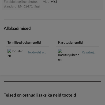
Fotobioloogiline ohutus
Muul viisil
standardi EN 62471 järgi
Allalaadimised
Tehnilised dokumendid
Kasutusjuhendid
Tooteleht en.pdf
Kasutusjuhend en.pdf
Teised on ostnud lisaks ka neid tooteid