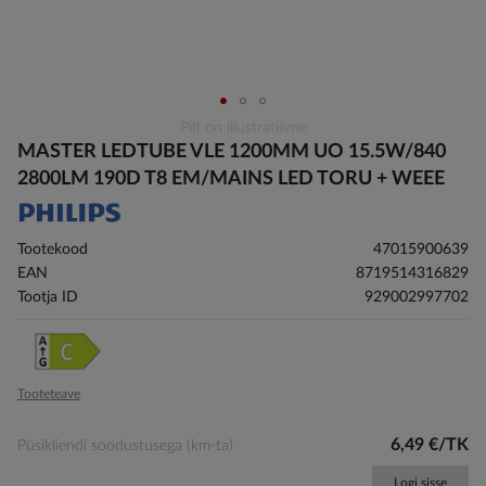
Skip
Pilt on illustratiivne
to
MASTER LEDTUBE VLE 1200MM UO 15.5W/840
the
2800LM 190D T8 EM/MAINS LED TORU + WEEE
beginning
of
the
Tootekood
47015900639
images
EAN
8719514316829
gallery
Tootja ID
929002997702
Tooteteave
6,49 €/TK
Püsikliendi soodustusega (km-ta)
Logi sisse