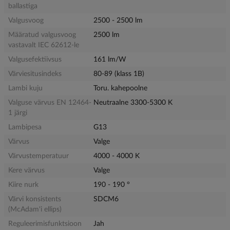
ballastiga
Valgusvoog
2500 - 2500 lm
Määratud valgusvoog
2500 lm
vastavalt IEC 62612-le
Valgusefektiivsus
161 lm/W
Värviesitusindeks
80-89 (klass 1B)
Lambi kuju
Toru. kahepoolne
Valguse värvus EN 12464-
Neutraalne 3300-5300 K
1 järgi
Lambipesa
G13
Värvus
Valge
Värvustemperatuur
4000 - 4000 K
Kere värvus
Valge
Kiire nurk
190 - 190 °
Värvi konsistents
SDCM6
(McAdam'i ellips)
Reguleerimisfunktsioon
Jah