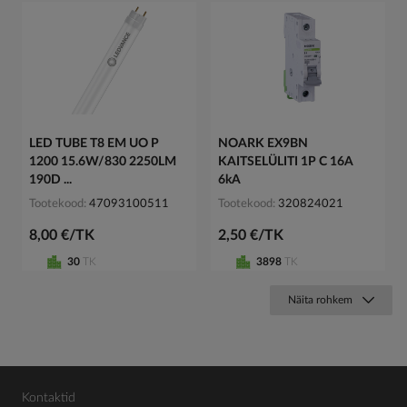
LED TUBE T8 EM UO P
NOARK EX9BN
1200 15.6W/830 2250LM
KAITSELÜLITI 1P C 16A
190D ...
6kA
Tootekood
47093100511
Tootekood
320824021
8,00 €/TK
2,50 €/TK
30
TK
3898
TK
Näita rohkem
Kontaktid