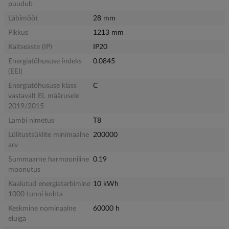
puudub
Läbimõõt
28 mm
Pikkus
1213 mm
Kaitseaste (IP)
IP20
Energiatõhususe indeks
0.0845
(EEI)
Energiatõhususe klass
C
vastavalt EL määrusele
2019/2015
Lambi nimetus
T8
Lülitustsüklite minimaalne
200000
arv
Summaarne harmooniline
0.19
moonutus
Kaalutud energiatarbimine
10 kWh
1000 tunni kohta
Keskmine nominaalne
60000 h
eluiga