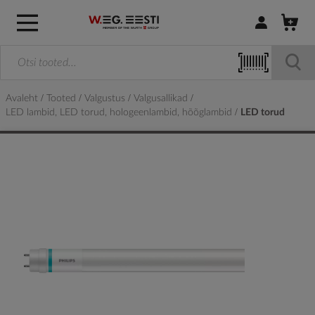
Logi sisse / R
Avaleht
Tooted
Valgustus
Valgusallikad
LED lambid, LED torud, hologeenlambid, hõõglambid
LED torud
Skip
to
the
end
of
the
images
gallery