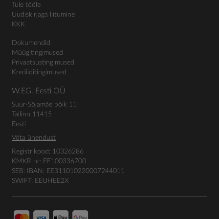
Tule tööle
Uudiskirjaga liitumine
KKK
Dokumendid
Müügitingimused
Privaatsustingimused
Krediiditingimused
W.EG. Eesti OÜ
Suur-Sõjamäe põik 11
Tallinn 11415
Eesti
Võta ühendust
Registrikood: 10326286
KMKR nr: EE100336700
SEB: IBAN: EE311010220007244011
SWIFT: EEUHEE2X