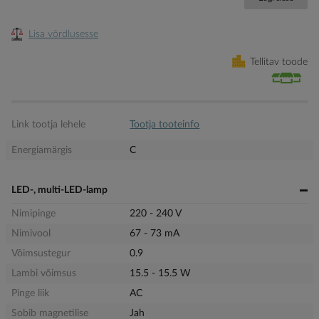
Lisa võrdlusesse
Tellitav toode
Link tootja lehele
Tootja tooteinfo
Energiamärgis
C
LED-, multi-LED-lamp
Nimipinge
220 - 240 V
Nimivool
67 - 73 mA
Võimsustegur
0.9
Lambi võimsus
15.5 - 15.5 W
Pinge liik
AC
Sobib magnetilise
Jah