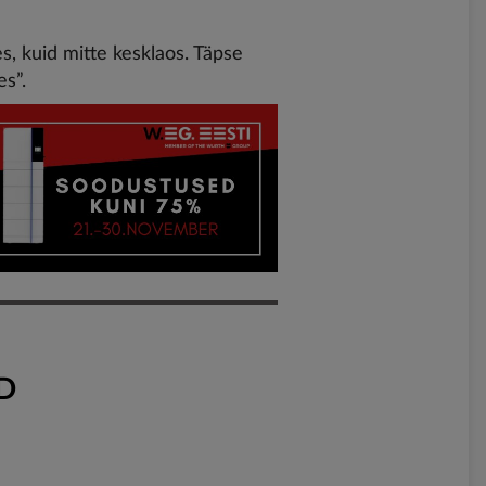
s, kuid mitte kesklaos. Täpse
s”.
D