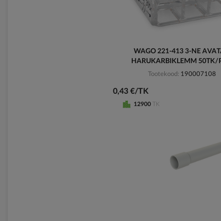
WAGO 221-413 3-NE AVA
HARUKARBIKLEMM 50TK/
Tootekood
190007108
0,43 €/TK
12900
TK