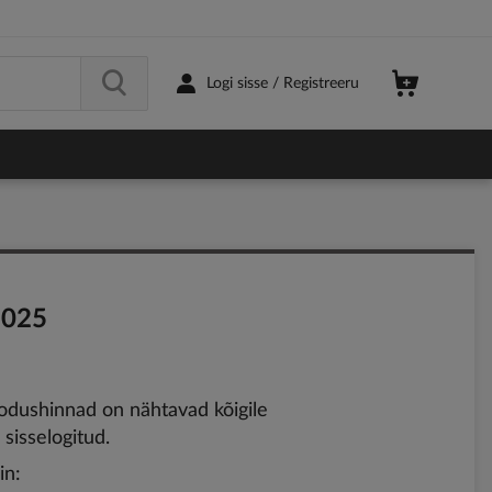
Logi sisse / Registreeru
2025
dushinnad on nähtavad kõigile
sisselogitud.
in: