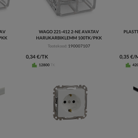
TAV
WAGO 221-412 2-NE AVATAV
PLASTT
PKK
HARUKARBIKLEMM 100TK/PKK
Tootekood
190007107
0,34 €/TK
0,35 €/
12800
TK
42