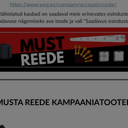
https://www.weg.ee/company/account/create/
 tähistatud kaubad on saadaval meie erinevates esinduste
adavuse nägemiseks ava toode ja vali “Saadavus esinduste
MUSTA REEDE KAMPAANIATOOTE