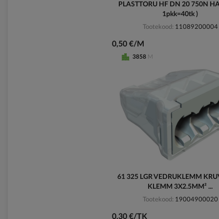
PLASTTORU HF DN 20 750N HA
1pkk=40tk )
Tootekood
11089200004
0,50 €/M
3858
M
61 325 LGR VEDRUKLEMM KRU
KLEMM 3X2.5MM² ...
Tootekood
19004900020
0,30 €/TK