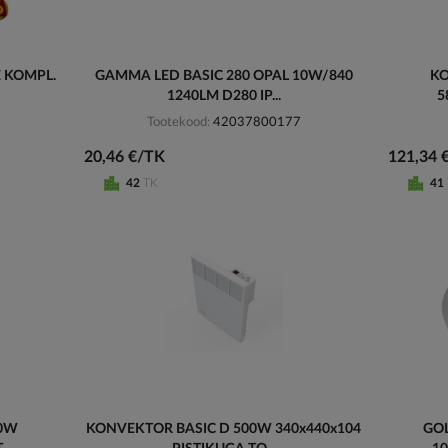
E KOMPL.
GAMMA LED BASIC 280 OPAL 10W/840
KO
1240LM D280 IP...
5
Tootekood
42037800177
20,46 €/TK
121,34 
42
TK
41
00W
KONVEKTOR BASIC D 500W 340x440x104
GOL