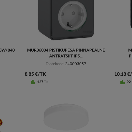
10W/840
MUR36034 PISTIKUPESA PINNAPEALNE
M
ANTRATSIIT IP5...
P
Tootekood
240003057
8,85 €/TK
10,18 €
127
TK
92