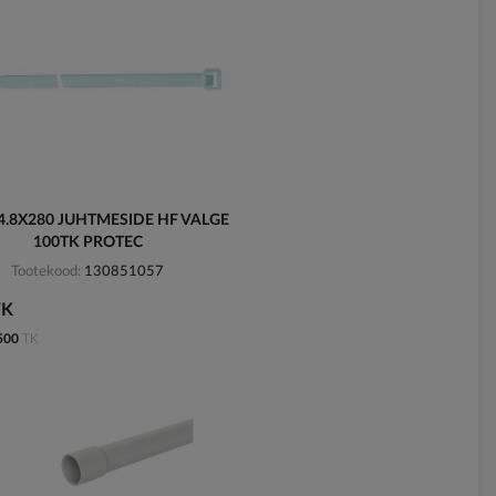
4.8X280 JUHTMESIDE HF VALGE
100TK PROTEC
Tootekood
130851057
TK
500
TK