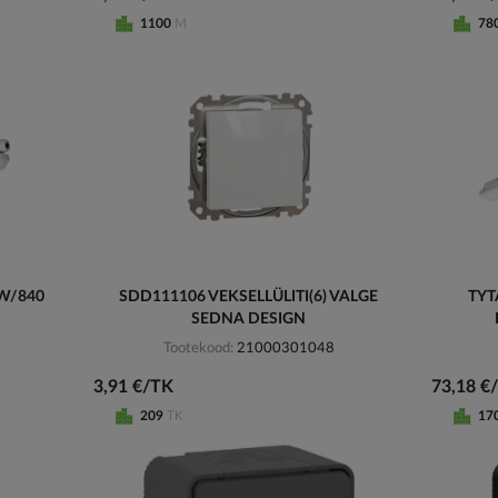
1100
M
78
W/840
SDD111106 VEKSELLÜLITI(6) VALGE
TYT
SEDNA DESIGN
Tootekood
21000301048
3,91 €/TK
73,18 €
209
TK
17