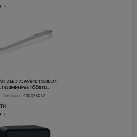
0
TK
AN 2 LED 75W/840 11300LM
L1450MM IP66 TÖÖSTU...
Tootekood
430378067
/TK
0
TK