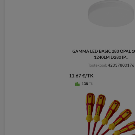
GAMMA LED BASIC 280 OPAL 
1240LM D280 IP...
Tootekood
42037800176
11,67 €/TK
138
TK