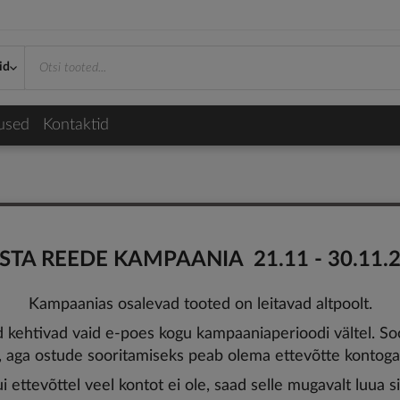
id
used
Kontaktid
TA REEDE KAMPAANIA 21.11 - 30.11.
Kampaanias osalevad tooted on leitavad altpoolt.
htivad vaid e-poes kogu kampaaniaperioodi vältel. Soo
e, aga ostude sooritamiseks peab olema ettevõtte kontoga 
i ettevõttel veel kontot ei ole, saad selle mugavalt luua si