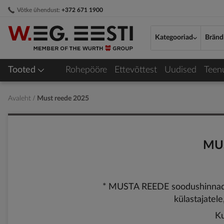
Skip
Võtke ühendust:
+372 671 1900
to
Content
Kategooriad
Bränd
Tooted
Rohepööre
Ettevõttest
Uudised
Teen
Avaleht
Must reede 2025
MUS
*
MUSTA REEDE soodushinnad ke
külastajatel
Ku