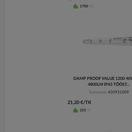
1700
TK
DAMP PROOF VALUE 1200 40
4800LM IP65 TÖÖST...
Tootekood
430931009
21,20 €/TK
255
TK