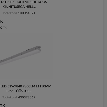
FT6 HS BK. JUHTMESIDE KOOS
KINNITUSEGA HELL...
Tootekood
130064091
TK
00
TK
 LED 51W/840 7850LM L1150MM
IP66 TÖÖSTUS...
Tootekood
430378069
/TK