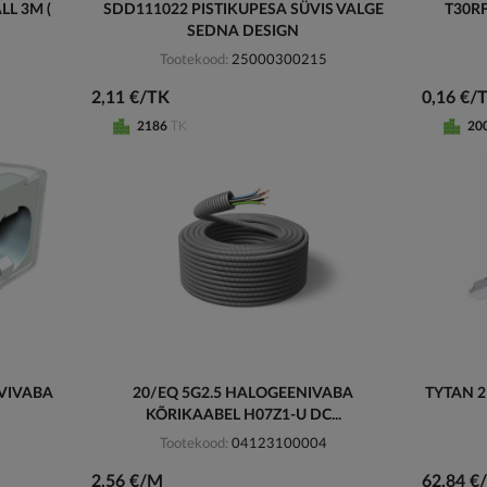
LL 3M (
SDD111022 PISTIKUPESA SÜVIS VALGE
T30R
SEDNA DESIGN
Tootekood
25000300215
2,11 €/TK
0,16 €/
2186
TK
20
VIVABA
20/EQ 5G2.5 HALOGEENIVABA
TYTAN 2
KÕRIKAABEL H07Z1-U DC...
Tootekood
04123100004
2,56 €/M
62,84 €