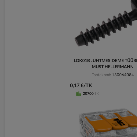
LOK01B JUHTMESIDEME TÜÜB
MUST HELLERMANN
Tootekood
130064084
0,17 €/TK
20700
TK