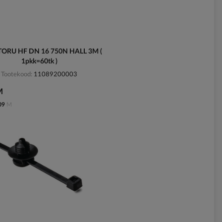
ORU HF DN 16 750N HALL 3M (
1pkk=60tk )
Tootekood
11089200003
M
09
M