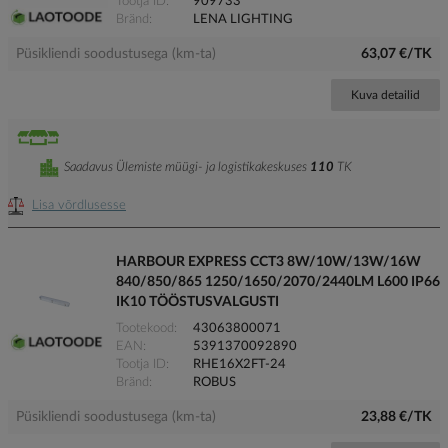
Tootja ID
909733
Bränd
LENA LIGHTING
Püsikliendi soodustusega (km-ta)
63,07 €/TK
Kuva detailid
Saadavus Ülemiste müügi- ja logistikakeskuses
110
TK
Lisa võrdlusesse
HARBOUR EXPRESS CCT3 8W/10W/13W/16W
840/850/865 1250/1650/2070/2440LM L600 IP66
IK10 TÖÖSTUSVALGUSTI
Tootekood
43063800071
EAN
5391370092890
Tootja ID
RHE16X2FT-24
Bränd
ROBUS
Püsikliendi soodustusega (km-ta)
23,88 €/TK