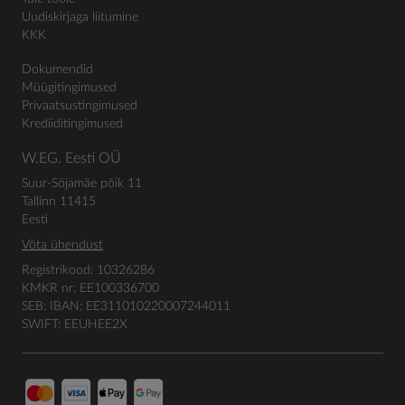
Uudiskirjaga liitumine
KKK
Dokumendid
Müügitingimused
Privaatsustingimused
Krediiditingimused
W.EG. Eesti OÜ
Suur-Sõjamäe põik 11
Tallinn 11415
Eesti
Võta ühendust
Registrikood: 10326286
KMKR nr: EE100336700
SEB: IBAN: EE311010220007244011
SWIFT: EEUHEE2X