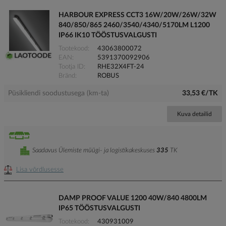
HARBOUR EXPRESS CCT3 16W/20W/26W/32W
840/850/865 2460/3540/4340/5170LM L1200
IP66 IK10 TÖÖSTUSVALGUSTI
Tootekood
43063800072
EAN
5391370092906
Tootja ID
RHE32X4FT-24
Bränd
ROBUS
Püsikliendi soodustusega (km-ta)
33,53 €/TK
Kuva detailid
Saadavus Ülemiste müügi- ja logistikakeskuses
335
TK
Lisa võrdlusesse
DAMP PROOF VALUE 1200 40W/840 4800LM
IP65 TÖÖSTUSVALGUSTI
Tootekood
430931009