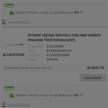
Saadavus Ülemiste müügi- ja logistikakeskuses
84
TK
Lisa võrdlusesse
WT060C LED56S/840 PSU L1500 46W 5600LM
IP66 IK08 TÖÖSTUSVALGUSTI
Tootekood
420158089
EAN
8710163360119
Tootja ID
911401876880
Bränd
PHILIPS
Püsikliendi soodustusega (km-ta)
32,30 €/TK
Kuva detailid
Saadavus Ülemiste müügi- ja logistikakeskuses
81
TK
Lisa võrdlusesse