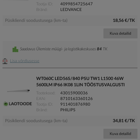
Tootja ID
4099854725647
Bränd
LEDVANCE
Püsikliendi soodustusega (km-ta)
18,56 €/TK
Kuva detailid
Saadavus Ülemiste müügi- ja logistikakeskuses
84
TK
Lisa võrdlusesse
WT060C LED56S/840 PSU TW1 L1500 46W
5600LM IP66 IK08 1LIN TÖÖSTUSVALGUSTI
Tootekood
43015900036
EAN
8710163360126
Tootja ID
911401876980
Bränd
PHILIPS
Püsikliendi soodustusega (km-ta)
34,81 €/TK
Kuva detailid