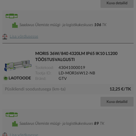
Kuva detailid
Saadavus Ülemiste müügi- ja logistikakeskuses
106
TK
Lisa võrdlusesse
MORIS 36W/840 4320LM IP65 IK10 L1200
TÖÖSTUSVALGUSTI
Tootekood
43041000019
Tootja ID
LD-MOR36W12-NB
Bränd
GTV
Püsikliendi soodustusega (km-ta)
12,25 €/TK
Kuva detailid
Saadavus Ülemiste müügi- ja logistikakeskuses
89
TK
Lisa võrdlusesse