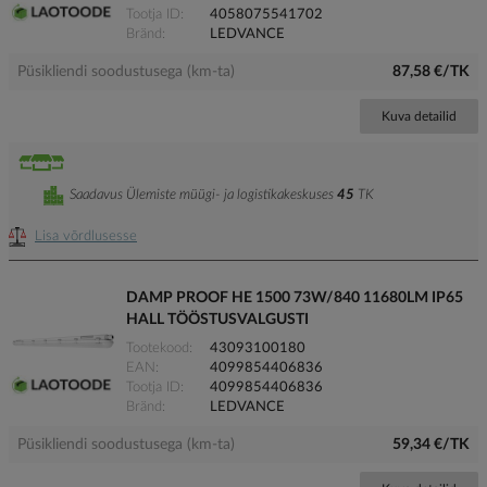
Tootja ID
4058075541702
Bränd
LEDVANCE
Püsikliendi soodustusega (km-ta)
87,58 €/TK
Kuva detailid
Saadavus Ülemiste müügi- ja logistikakeskuses
45
TK
Lisa võrdlusesse
DAMP PROOF HE 1500 73W/840 11680LM IP65
HALL TÖÖSTUSVALGUSTI
Tootekood
43093100180
EAN
4099854406836
Tootja ID
4099854406836
Bränd
LEDVANCE
Püsikliendi soodustusega (km-ta)
59,34 €/TK