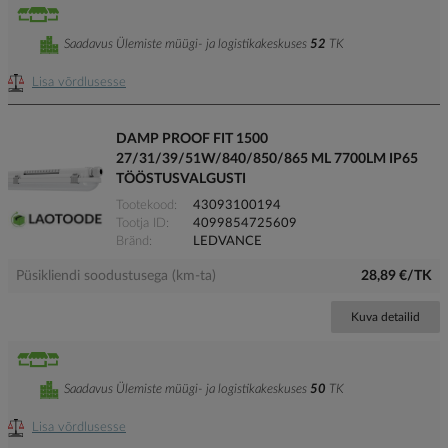
Saadavus Ülemiste müügi- ja logistikakeskuses
52
TK
Lisa võrdlusesse
DAMP PROOF FIT 1500
27/31/39/51W/840/850/865 ML 7700LM IP65
TÖÖSTUSVALGUSTI
Tootekood
43093100194
Tootja ID
4099854725609
Bränd
LEDVANCE
Püsikliendi soodustusega (km-ta)
28,89 €/TK
Kuva detailid
Saadavus Ülemiste müügi- ja logistikakeskuses
50
TK
Lisa võrdlusesse