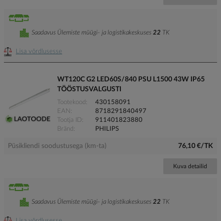
Saadavus Ülemiste müügi- ja logistikakeskuses
22
TK
Lisa võrdlusesse
WT120C G2 LED60S/840 PSU L1500 43W IP65
TÖÖSTUSVALGUSTI
Tootekood
430158091
EAN
8718291840497
Tootja ID
911401823880
Bränd
PHILIPS
Püsikliendi soodustusega (km-ta)
76,10 €/TK
Kuva detailid
Saadavus Ülemiste müügi- ja logistikakeskuses
22
TK
Lisa võrdlusesse