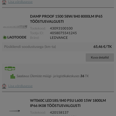
Lisa võrdlusesse
DAMP PROOF 1500 58W/840 8000LM IP65
TÖÖSTUSVALGUSTI
Tootekood
43093100100
Tootja ID
4058075541245
Bränd
LEDVANCE
Püsikliendi soodustusega (km-ta)
65,46 €/TK
Kuva detailid
Saadavus Ülemiste müügi- ja logistikakeskuses
36
TK
Lisa võrdlusesse
WT060C LED18S/840 PSU L600 15W 1800LM
IP66 IK08 TÖÖSTUSVALGUSTI
Tootekood
420158137