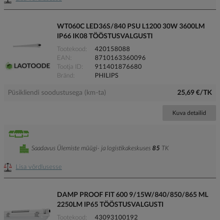
WT060C LED36S/840 PSU L1200 30W 3600LM
IP66 IK08 TÖÖSTUSVALGUSTI
Tootekood
420158088
EAN
8710163360096
Tootja ID
911401876680
Bränd
PHILIPS
Püsikliendi soodustusega (km-ta)
25,69 €/TK
Kuva detailid
Saadavus Ülemiste müügi- ja logistikakeskuses
85
TK
Lisa võrdlusesse
DAMP PROOF FIT 600 9/15W/840/850/865 ML
2250LM IP65 TÖÖSTUSVALGUSTI
Tootekood
43093100192