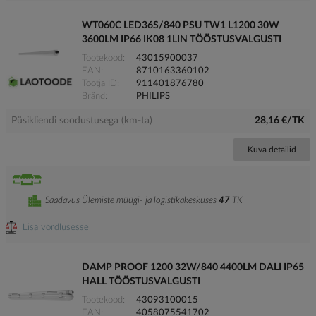
WT060C LED36S/840 PSU TW1 L1200 30W
3600LM IP66 IK08 1LIN TÖÖSTUSVALGUSTI
Tootekood
43015900037
EAN
8710163360102
Tootja ID
911401876780
Bränd
PHILIPS
Püsikliendi soodustusega (km-ta)
28,16 €/TK
Kuva detailid
Saadavus Ülemiste müügi- ja logistikakeskuses
47
TK
Lisa võrdlusesse
DAMP PROOF 1200 32W/840 4400LM DALI IP65
HALL TÖÖSTUSVALGUSTI
Tootekood
43093100015
EAN
4058075541702