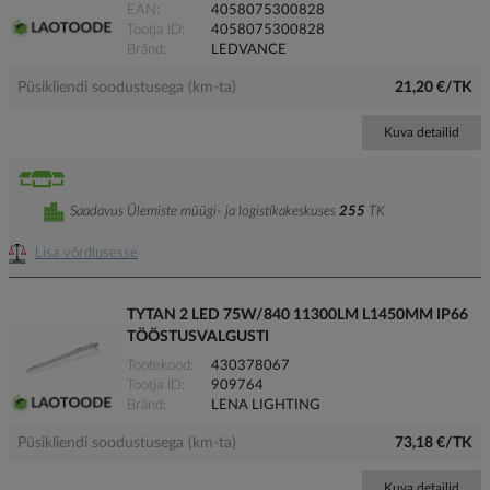
EAN
4058075300828
Tootja ID
4058075300828
Bränd
LEDVANCE
Püsikliendi soodustusega (km-ta)
21,20 €/TK
Kuva detailid
Saadavus Ülemiste müügi- ja logistikakeskuses
255
TK
Lisa võrdlusesse
TYTAN 2 LED 75W/840 11300LM L1450MM IP66
TÖÖSTUSVALGUSTI
Tootekood
430378067
Tootja ID
909764
Bränd
LENA LIGHTING
Püsikliendi soodustusega (km-ta)
73,18 €/TK
Kuva detailid