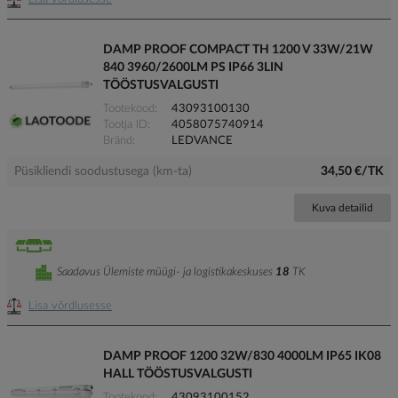
DAMP PROOF COMPACT TH 1200 V 33W/21W
840 3960/2600LM PS IP66 3LIN
TÖÖSTUSVALGUSTI
Tootekood
43093100130
Tootja ID
4058075740914
Bränd
LEDVANCE
Püsikliendi soodustusega (km-ta)
34,50 €/TK
Kuva detailid
Saadavus Ülemiste müügi- ja logistikakeskuses
18
TK
Lisa võrdlusesse
DAMP PROOF 1200 32W/830 4000LM IP65 IK08
HALL TÖÖSTUSVALGUSTI
Tootekood
43093100152