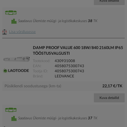
Kuva detailid
Saadavus Ülemiste müügi- ja logistikakeskuses
38
TK
Lisa võrdlusesse
DAMP PROOF VALUE 600 18W/840 2160LM IP65
TÖÖSTUSVALGUSTI
Tootekood
430931008
EAN
4058075300743
Tootja ID
4058075300743
Bränd
LEDVANCE
Püsikliendi soodustusega (km-ta)
22,17 €/TK
Kuva detailid
Saadavus Ülemiste müügi- ja logistikakeskuses
37
TK