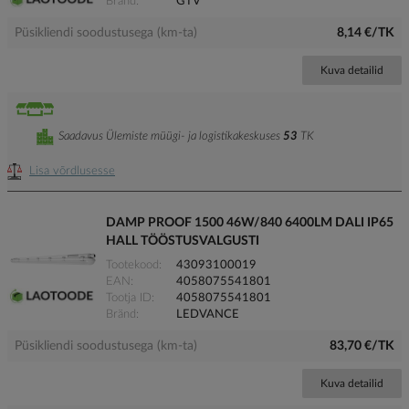
Bränd
GTV
Püsikliendi soodustusega (km-ta)
8,14 €/TK
Kuva detailid
Saadavus Ülemiste müügi- ja logistikakeskuses
53
TK
Lisa võrdlusesse
DAMP PROOF 1500 46W/840 6400LM DALI IP65
HALL TÖÖSTUSVALGUSTI
Tootekood
43093100019
EAN
4058075541801
Tootja ID
4058075541801
Bränd
LEDVANCE
Püsikliendi soodustusega (km-ta)
83,70 €/TK
Kuva detailid