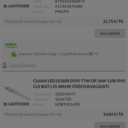
EAN
8710163360072
Tootja ID
911401876480
Bränd
PHILIPS
Püsikliendi soodustusega (km-ta)
21,75 €/TK
Kuva detailid
Saadavus Ülemiste müügi- ja logistikakeskuses
31
TK
Lisa võrdlusesse
CUJAM LED1X3600 D595 T740 OP 36W 1200 IP65
CLII IK07 L70 30KHR TÖÖSTUSVALGUSTI
Tootekood
430293477
Tootja ID
1024750
Bränd
NORTHCLIFFE
Püsikliendi soodustusega (km-ta)
14,84 €/TK
Kuva detailid