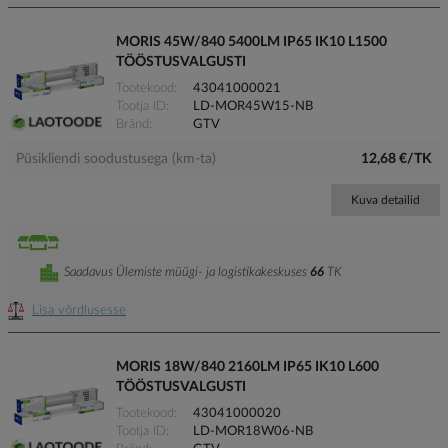
MORIS 45W/840 5400LM IP65 IK10 L1500
TÖÖSTUSVALGUSTI
Tootekood
43041000021
Tootja ID
LD-MOR45W15-NB
Bränd
GTV
Püsikliendi soodustusega (km-ta)
12,68 €/TK
Kuva detailid
Saadavus Ülemiste müügi- ja logistikakeskuses
66
TK
Lisa võrdlusesse
MORIS 18W/840 2160LM IP65 IK10 L600
TÖÖSTUSVALGUSTI
Tootekood
43041000020
Tootja ID
LD-MOR18W06-NB