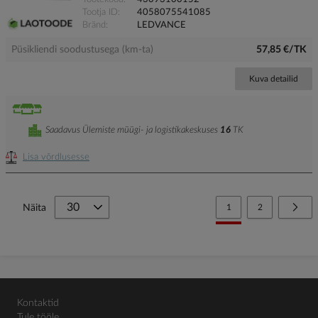
Tootja ID
4058075541085
Bränd
LEDVANCE
Püsikliendi soodustusega (km-ta)
57,85 €/TK
Kuva detailid
Saadavus Ülemiste müügi- ja logistikakeskuses
16
TK
Lisa võrdlusesse
Page
You're currently reading
Page
Page
Järg
Näita
1
2
Kontaktid
Tule tööle