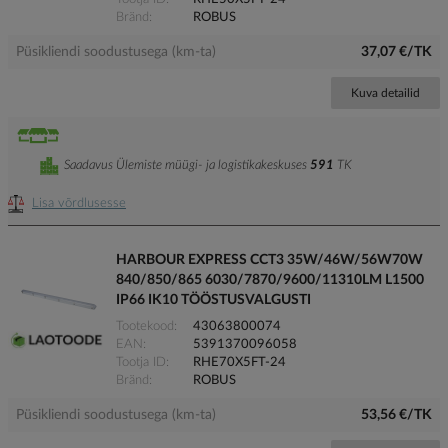
Bränd
ROBUS
Püsikliendi soodustusega (km-ta)
37,07 €/TK
Kuva detailid
Saadavus Ülemiste müügi- ja logistikakeskuses
591
TK
Lisa võrdlusesse
HARBOUR EXPRESS CCT3 35W/46W/56W70W
840/850/865 6030/7870/9600/11310LM L1500
IP66 IK10 TÖÖSTUSVALGUSTI
Tootekood
43063800074
EAN
5391370096058
Tootja ID
RHE70X5FT-24
Bränd
ROBUS
Püsikliendi soodustusega (km-ta)
53,56 €/TK