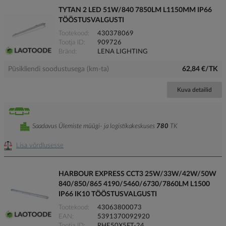
TYTAN 2 LED 51W/840 7850LM L1150MM IP66
TÖÖSTUSVALGUSTI
Tootekood
430378069
Tootja ID
909726
Bränd
LENA LIGHTING
Püsikliendi soodustusega (km-ta)
62,84 €/TK
Kuva detailid
Saadavus Ülemiste müügi- ja logistikakeskuses
780
TK
Lisa võrdlusesse
HARBOUR EXPRESS CCT3 25W/33W/42W/50W
840/850/865 4190/5460/6730/7860LM L1500
IP66 IK10 TÖÖSTUSVALGUSTI
Tootekood
43063800073
EAN
5391370092920
Tootja ID
RHE50X5FT-24