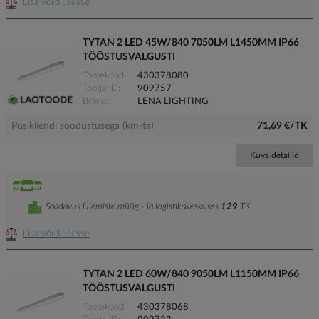
Lisa võrdlusesse
TYTAN 2 LED 45W/840 7050LM L1450MM IP66
TÖÖSTUSVALGUSTI
Tootekood
430378080
Tootja ID
909757
Bränd
LENA LIGHTING
Püsikliendi soodustusega (km-ta)
71,69 €/TK
Kuva detailid
Saadavus Ülemiste müügi- ja logistikakeskuses
129
TK
Lisa võrdlusesse
TYTAN 2 LED 60W/840 9050LM L1150MM IP66
TÖÖSTUSVALGUSTI
Tootekood
430378068