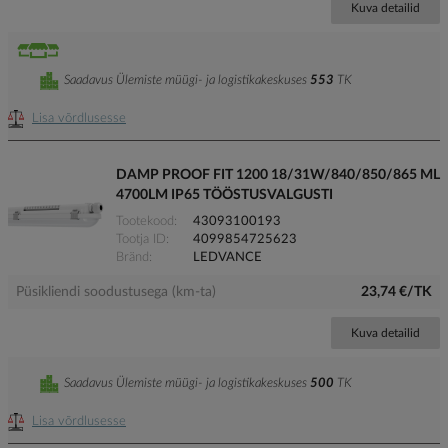
Kuva detailid
Saadavus Ülemiste müügi- ja logistikakeskuses
553
TK
Lisa võrdlusesse
DAMP PROOF FIT 1200 18/31W/840/850/865 ML
4700LM IP65 TÖÖSTUSVALGUSTI
Tootekood
43093100193
Tootja ID
4099854725623
Bränd
LEDVANCE
Püsikliendi soodustusega (km-ta)
23,74 €/TK
Kuva detailid
Saadavus Ülemiste müügi- ja logistikakeskuses
500
TK
Lisa võrdlusesse