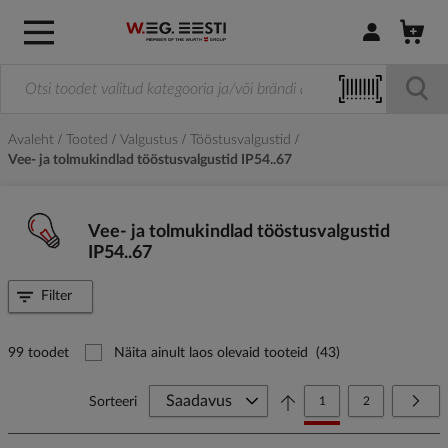
Logi sisse / R
Avaleht
Tooted
Valgustus
Tööstusvalgustid
Vee- ja tolmukindlad tööstusvalgustid IP54..67
Vee- ja tolmukindlad tööstusvalgustid
IP54..67
Filter
99 toodet
Näita ainult laos olevaid tooteid
(43)
Page
You're currently reading
Page
Page
Järg
Sorteeri
1
2