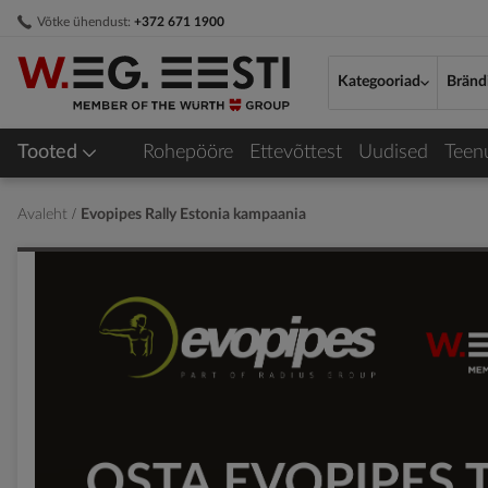
Skip
Võtke ühendust:
+372 671 1900
to
Content
Kategooriad
Bränd
Tooted
Rohepööre
Ettevõttest
Uudised
Teen
Avaleht
Evopipes Rally Estonia kampaania