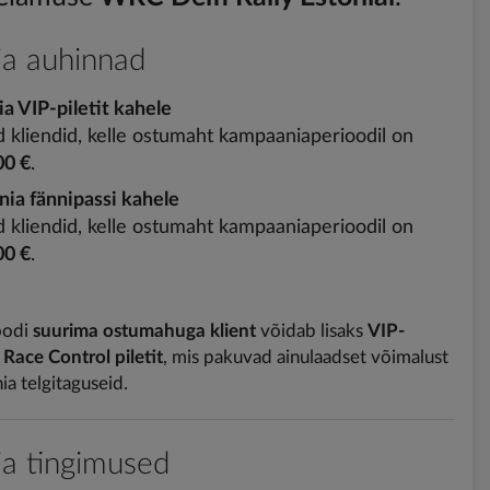
a auhinnad
ia VIP-piletit kahele
d kliendid, kelle ostumaht kampaaniaperioodil on
00 €
.
nia fännipassi kahele
d kliendid, kelle ostumaht kampaaniaperioodil on
00 €
.
oodi
suurima ostumahuga klient
võidab lisaks
VIP-
× Race Control piletit
, mis pakuvad ainulaadset võimalust
ia telgitaguseid.
a tingimused