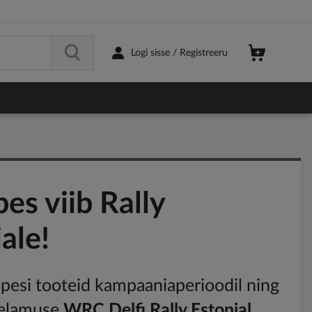
Logi sisse / Registreeru
es viib Rally
ale!
pesi tooteid kampaaniaperioodil ning
 elamuse
WRC
Delfi Rally Estonial
.