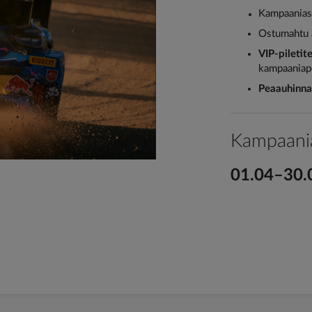
Kampaanias
Ostumahtu 
VIP-piletit
kampaaniape
Peaauhinna
Kampaania
01.04–30.