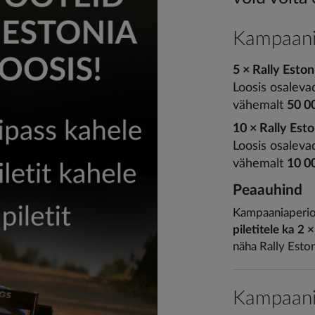
Kampaani
5 × Rally Eston
Loosis osaleva
vähemalt
50 0
10 × Rally Esto
Loosis osaleva
vähemalt
10 0
Peaauhind
Kampaaniaperi
piletitele ka 2 
näha Rally Eston
Kampaani