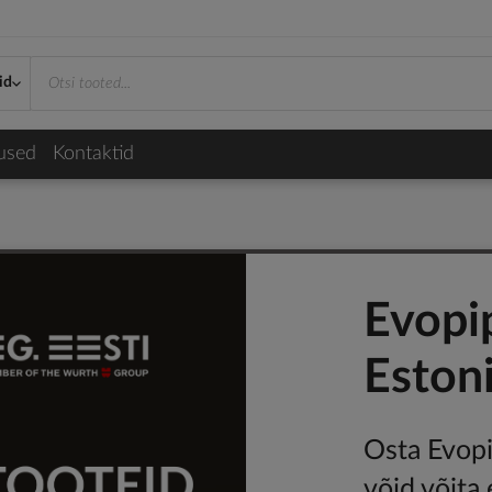
id
used
Kontaktid
Evopip
Estoni
Osta Evopi
võid võita