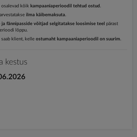
 osalevad kõik
kampaaniaperioodil tehtud ostud
.
arvestatakse
ilma käibemaksuta
.
e ja fännipasside võitjad selgitatakse loosimise teel
pärast
rioodi lõppu.
saab klient, kelle
ostumaht kampaaniaperioodil on suurim
.
 kestus
06.2026