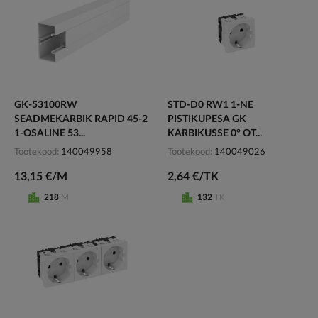
GK-53100RW
STD-D0 RW1 1-NE
SEADMEKARBIK RAPID 45-2
PISTIKUPESA GK
1-OSALINE 53...
KARBIKUSSE 0° OT...
Tootekood
140049958
Tootekood
140049026
13,15 €/M
2,64 €/TK
218
M
132
TK