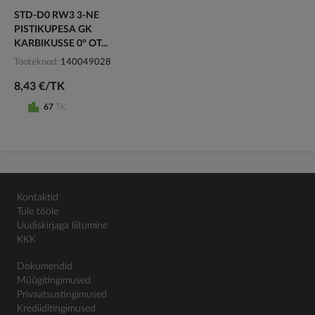
STD-D0 RW3 3-NE
PISTIKUPESA GK
KARBIKUSSE 0° OT...
Tootekood
140049028
8,43 €/TK
67
TK
Kontaktid
Tule tööle
Uudiskirjaga liitumine
KKK
Dokumendid
Müügitingimused
Privaatsustingimused
Krediiditingimused