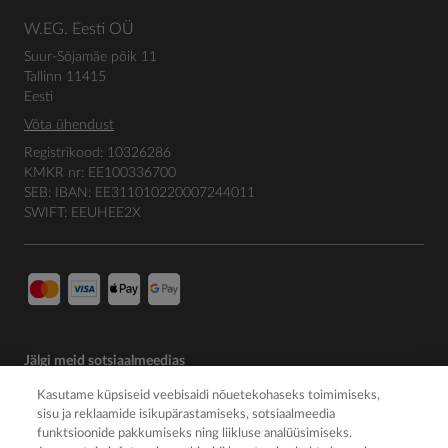
W.EG. Eesti OÜ
Suur-Sõjamäe põik 11
Tallinn 11415
Eesti
Võta ühendust
Registrikood: 10326286
KMKR nr: EE100336700
SEB: IBAN: EE311010220007244011
SWIFT: EEUHEE2X
Jälgi meid sotsiaalmeedias
Kasutame küpsiseid veebisaidi nõuetekohaseks toimimiseks,
sisu ja reklaamide isikupärastamiseks, sotsiaalmeedia
funktsioonide pakkumiseks ning liikluse analüüsimiseks.