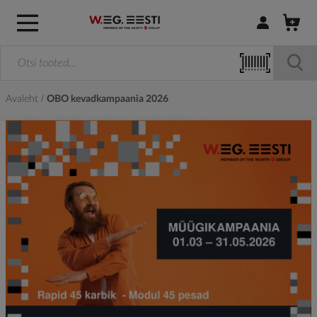
Logi sisse / R
Avaleht
OBO kevadkampaania 2026