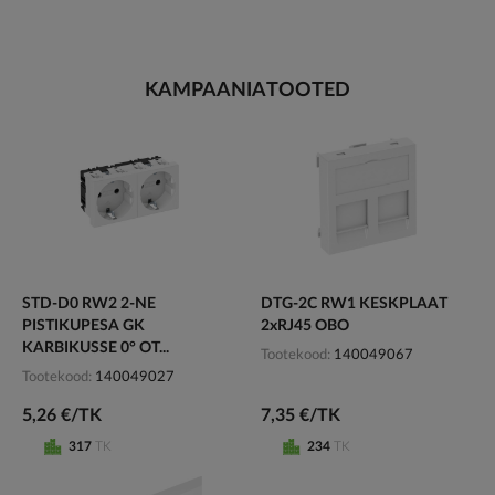
KAMPAANIATOOTED
STD-D0 RW2 2-NE
DTG-2C RW1 KESKPLAAT
PISTIKUPESA GK
2xRJ45 OBO
KARBIKUSSE 0° OT...
Tootekood
140049067
Tootekood
140049027
5,26 €/TK
7,35 €/TK
317
TK
234
TK